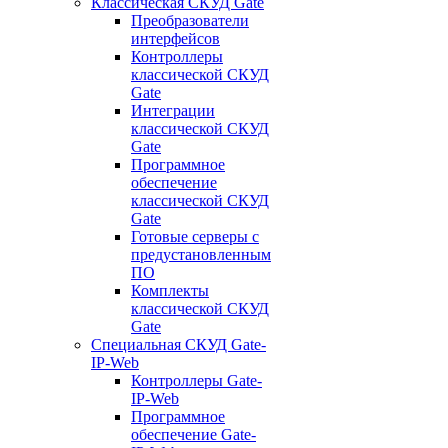
Классическая СКУД Gate
Преобразователи
интерфейсов
Контроллеры
классической СКУД
Gate
Интеграции
классической СКУД
Gate
Программное
обеспечение
классической СКУД
Gate
Готовые серверы с
предустановленным
ПО
Комплекты
классической СКУД
Gate
Специальная СКУД Gate-
IP-Web
Контроллеры Gate-
IP-Web
Программное
обеспечение Gate-