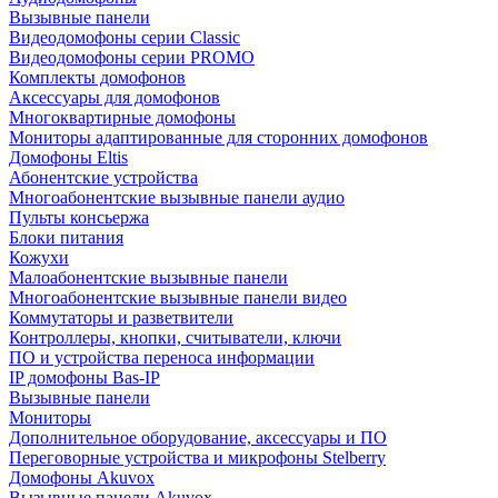
Вызывные панели
Видеодомофоны серии Classic
Видеодомофоны серии PROMO
Комплекты домофонов
Аксессуары для домофонов
Многоквартирные домофоны
Мониторы адаптированные для сторонних домофонов
Домофоны Eltis
Абонентские устройства
Многоабонентские вызывные панели аудио
Пульты консьержа
Блоки питания
Кожухи
Малоабонентские вызывные панели
Многоабонентские вызывные панели видео
Коммутаторы и разветвители
Контроллеры, кнопки, считыватели, ключи
ПО и устройства переноса информации
IP домофоны Bas-IP
Вызывные панели
Мониторы
Дополнительное оборудование, аксессуары и ПО
Переговорные устройства и микрофоны Stelberry
Домофоны Akuvox
Вызывные панели Akuvox