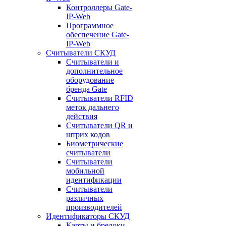
Контроллеры Gate-
IP-Web
Программное
обеспечение Gate-
IP-Web
Считыватели СКУД
Считыватели и
дополнительное
оборудование
бренда Gate
Считыватели RFID
меток дальнего
действия
Считыватели QR и
штрих кодов
Биометрические
считыватели
Считыватели
мобильной
идентификации
Считыватели
различных
производителей
Идентификаторы СКУД
Карты и брелоки