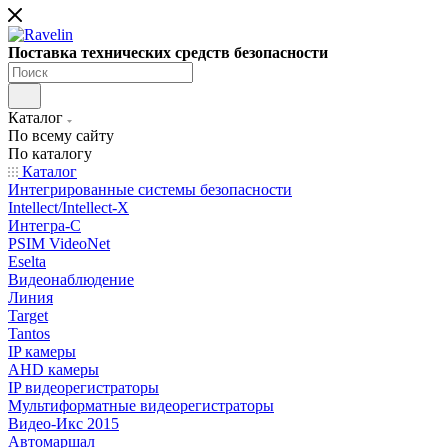
Поставка технических средств безопасности
Каталог
По всему сайту
По каталогу
Каталог
Интегрированные системы безопасности
Intellect/Intellect-X
Интегра-С
PSIM VideoNet
Eselta
Видеонаблюдение
Линия
Target
Tantos
IP камеры
AHD камеры
IP видеорегистраторы
Мультиформатные видеорегистраторы
Видео-Икс 2015
Автомаршал