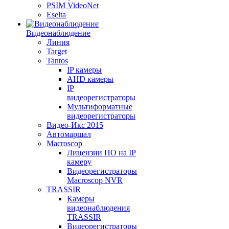
PSIM VideoNet
Eselta
Видеонаблюдение
Линия
Target
Tantos
IP камеры
AHD камеры
IP
видеорегистраторы
Мультиформатные
видеорегистраторы
Видео-Икс 2015
Автомаршал
Macroscop
Лицензии ПО на IP
камеру
Видеорегистраторы
Macroscop NVR
TRASSIR
Камеры
видеонаблюдения
TRASSIR
Видеорегистраторы