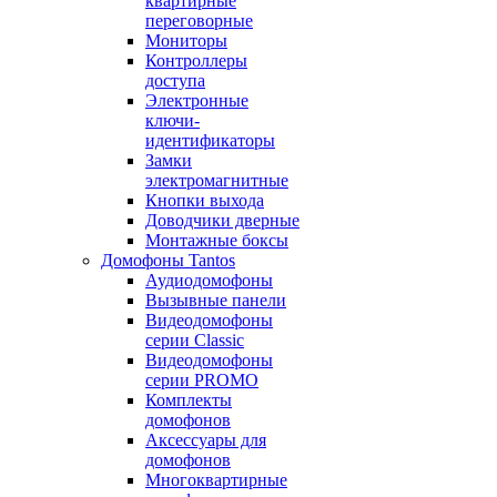
квартирные
переговорные
Мониторы
Контроллеры
доступа
Электронные
ключи-
идентификаторы
Замки
электромагнитные
Кнопки выхода
Доводчики дверные
Монтажные боксы
Домофоны Tantos
Аудиодомофоны
Вызывные панели
Видеодомофоны
серии Classic
Видеодомофоны
серии PROMO
Комплекты
домофонов
Аксессуары для
домофонов
Многоквартирные