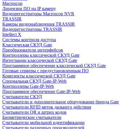
Macroscop
Лицензии ПО на IP камеру
Видеорегистраторы Macroscop NVR
TRASSIR
Камеры видеонаблюдения TRASSIR
Видеорегистраторы TRASSIR
Intellect X
Системы контроля доступа
Классическая СКУД Gate
Преобразователи интерфейсов
Контроллеры классической СКУД Gate
Интеграции классической СКУД Gate
Программное обеспечение классической СКУД Gate
Готовые серверы с предустановленным ПО
Комплекты классической СКУД Gate
Специальная СКУД Gate-IP-Web
Контроллеры Gate-IP-Web
Программное обеспечение Gate-IP-Web
Считыватели СКУД
Считыватели и дополнительное оборудование бренда Gate
Считыватели RFID меток дальнего действия
Считыватели QR и штрих кодов
Биометрические считыватели
Считыватели мобильной идентификации
Считыватели различных производителей