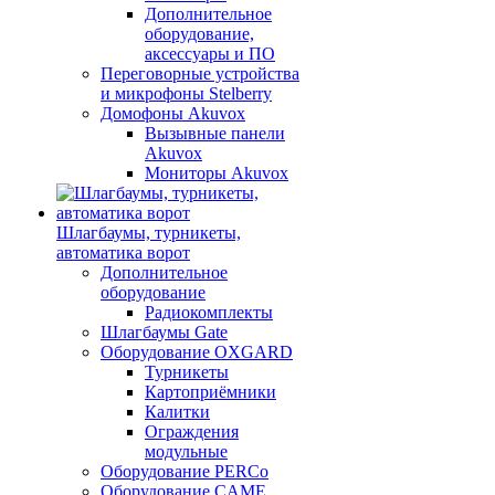
Дополнительное
оборудование,
аксессуары и ПО
Переговорные устройства
и микрофоны Stelberry
Домофоны Akuvox
Вызывные панели
Akuvox
Мониторы Akuvox
Шлагбаумы, турникеты,
автоматика ворот
Дополнительное
оборудование
Радиокомплекты
Шлагбаумы Gate
Оборудование OXGARD
Турникеты
Картоприёмники
Калитки
Ограждения
модульные
Оборудование PERCo
Оборудование CAME