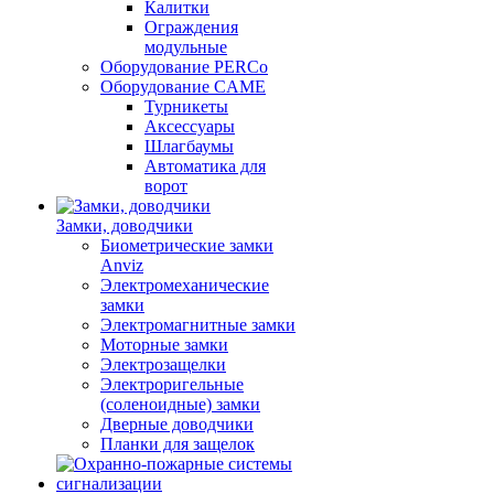
Калитки
Ограждения
модульные
Оборудование PERCo
Оборудование CAME
Турникеты
Аксессуары
Шлагбаумы
Автоматика для
ворот
Замки, доводчики
Биометрические замки
Anviz
Электромеханические
замки
Электромагнитные замки
Моторные замки
Электрозащелки
Электроригельные
(cоленоидные) замки
Дверные доводчики
Планки для защелок