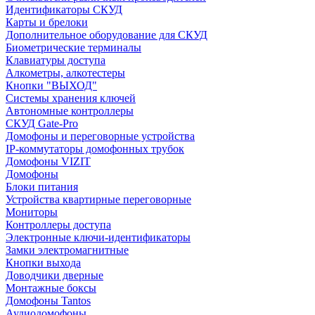
Идентификаторы СКУД
Карты и брелоки
Дополнительное оборудование для СКУД
Биометрические терминалы
Клавиатуры доступа
Алкометры, алкотестеры
Кнопки "ВЫХОД"
Системы хранения ключей
Автономные контроллеры
СКУД Gate-Pro
Домофоны и переговорные устройства
IP-коммутаторы домофонных трубок
Домофоны VIZIT
Домофоны
Блоки питания
Устройства квартирные переговорные
Мониторы
Контроллеры доступа
Электронные ключи-идентификаторы
Замки электромагнитные
Кнопки выхода
Доводчики дверные
Монтажные боксы
Домофоны Tantos
Аудиодомофоны