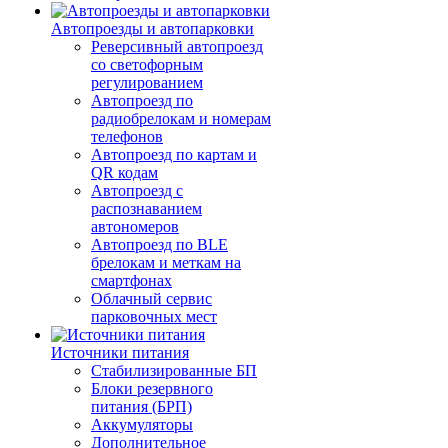
Автопроезды и автопарковки
Реверсивный автопроезд
со светофорным
регулированием
Автопроезд по
радиобрелокам и номерам
телефонов
Автопроезд по картам и
QR кодам
Автопроезд с
распознаванием
автономеров
Автопроезд по BLE
брелокам и меткам на
смартфонах
Облачный сервис
парковочных мест
Источники питания
Стабилизированные БП
Блоки резервного
питания (БРП)
Аккумуляторы
Дополнительное