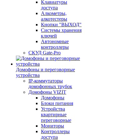
Клавиатуры
доступа
Алкометры,
алкотестеры
Кнопки "ВЫХОД"
Системы хранения
ключей
Автономные
контроллеры
СКУД Gate-Pro
Домофоны и переговорные
устройства
IP-коммутаторы
домофонных трубок
Домофоны VIZIT
Домофоны
Блоки питания
Устройства
квартирные
переговорные
Мониторы
Контроллеры
доступа