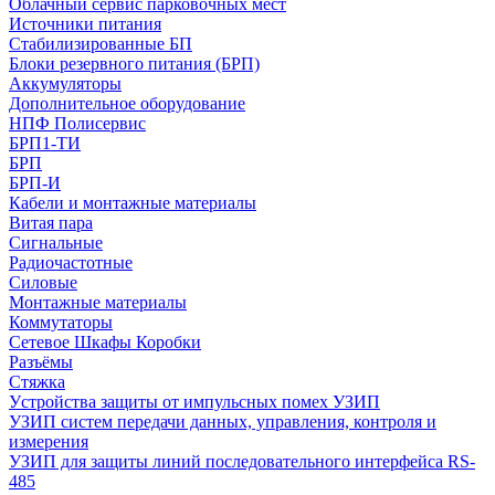
Облачный сервис парковочных мест
Источники питания
Стабилизированные БП
Блоки резервного питания (БРП)
Аккумуляторы
Дополнительное оборудование
НПФ Полисервис
БРП1-ТИ
БРП
БРП-И
Кабели и монтажные материалы
Витая пара
Сигнальные
Радиочастотные
Силовые
Монтажные материалы
Коммутаторы
Сетевое Шкафы Коробки
Разъёмы
Стяжка
Уcтройства защиты от импульсных помех УЗИП
УЗИП систем передачи данных, управления, контроля и
измерения
УЗИП для защиты линий последовательного интерфейса RS-
485