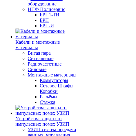
оборудование
НПФ Полисервис
БРП1-ТИ
БРП
БРП-И
Кабели и монтажные
материалы
Витая пара
Сигнальные
Радиочастотные
Силовые
Монтажные материалы
Коммутаторы
Сетевое Шкафы
Коробки
Разъёмы
Стяжка
Уcтройства защиты от
импульсных помех УЗИП
УЗИП систем передачи
данных, управления,