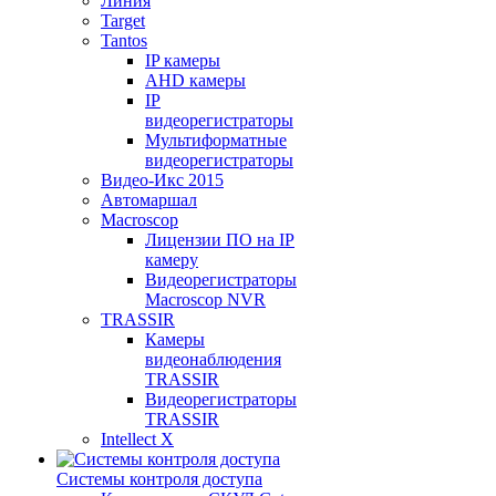
Линия
Target
Tantos
IP камеры
AHD камеры
IP
видеорегистраторы
Мультиформатные
видеорегистраторы
Видео-Икс 2015
Автомаршал
Macroscop
Лицензии ПО на IP
камеру
Видеорегистраторы
Macroscop NVR
TRASSIR
Камеры
видеонаблюдения
TRASSIR
Видеорегистраторы
TRASSIR
Intellect X
Системы контроля доступа