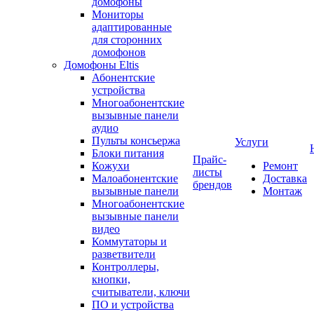
домофоны
Мониторы
адаптированные
для сторонних
домофонов
Домофоны Eltis
Абонентские
устройства
Многоабонентские
вызывные панели
аудио
Пульты консьержа
Услуги
Блоки питания
Прайс-
Кожухи
Ремонт
листы
Малоабонентские
Доставка
брендов
вызывные панели
Монтаж
Многоабонентские
вызывные панели
видео
Коммутаторы и
разветвители
Контроллеры,
кнопки,
считыватели, ключи
ПО и устройства