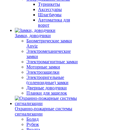
Турникеты
Аксессуары
Шлагбаумы
Автоматика для
ворот
Замки, доводчики
Биометрические замки
Anviz
Электромеханические
замки
Электромагнитные замки
Моторные замки
Электрозащелки
Электроригельные
(cоленоидные) замки
Дверные доводчики
Планки для защелок
Охранно-пожарные системы
сигнализации
Болид
Рубеж
Риэлта