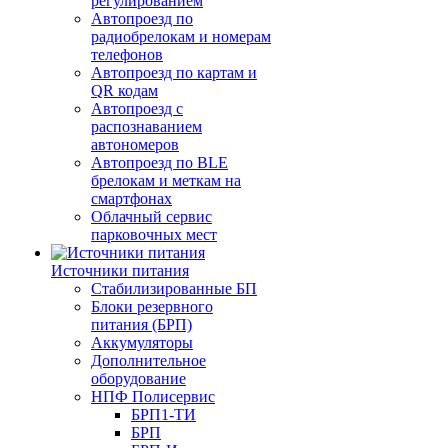
регулированием
Автопроезд по
радиобрелокам и номерам
телефонов
Автопроезд по картам и
QR кодам
Автопроезд с
распознаванием
автономеров
Автопроезд по BLE
брелокам и меткам на
смартфонах
Облачный сервис
парковочных мест
Источники питания
Стабилизированные БП
Блоки резервного
питания (БРП)
Аккумуляторы
Дополнительное
оборудование
НПФ Полисервис
БРП1-ТИ
БРП