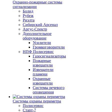
Охранно-пожарные системы
сигнализации
Болид
Рубеж
Риэлта
Сибирский Арсенал
Аргус-Спектр
Дополнительное
оборудование
Усилители
Громкоговорители
НПФ Полисервис
Газосигнализаторы
Пожарные
извещатели
Извещатели
пламени
Охранные
извещатели
Системы речевого
оповещения
Системы охраны периметра
Полисервис
Старт-7