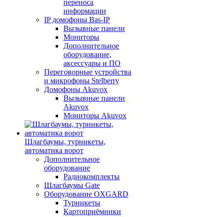
переноса
информации
IP домофоны Bas-IP
Вызывные панели
Мониторы
Дополнительное
оборудование,
аксессуары и ПО
Переговорные устройства
и микрофоны Stelberry
Домофоны Akuvox
Вызывные панели
Akuvox
Мониторы Akuvox
Шлагбаумы, турникеты,
автоматика ворот
Дополнительное
оборудование
Радиокомплекты
Шлагбаумы Gate
Оборудование OXGARD
Турникеты
Картоприёмники