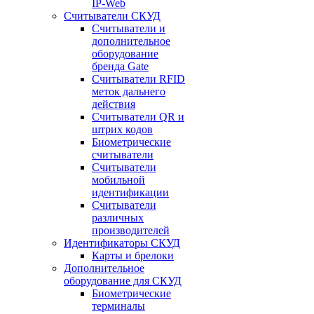
IP-Web
Считыватели СКУД
Считыватели и
дополнительное
оборудование
бренда Gate
Считыватели RFID
меток дальнего
действия
Считыватели QR и
штрих кодов
Биометрические
считыватели
Считыватели
мобильной
идентификации
Считыватели
различных
производителей
Идентификаторы СКУД
Карты и брелоки
Дополнительное
оборудование для СКУД
Биометрические
терминалы