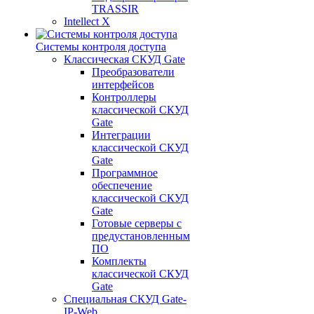
TRASSIR
Intellect X
Системы контроля доступа
Классическая СКУД Gate
Преобразователи
интерфейсов
Контроллеры
классической СКУД
Gate
Интеграции
классической СКУД
Gate
Программное
обеспечение
классической СКУД
Gate
Готовые серверы с
предустановленным
ПО
Комплекты
классической СКУД
Gate
Специальная СКУД Gate-
IP-Web