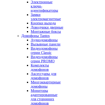
Электронные
ключи-
идентификаторы
Замки
электромагнитные
Кнопки выхода
Доводчики дверные
Монтажные боксы
Домофоны Tantos
Аудиодомофоны
Вызывные панели
Видеодомофоны
серии Classic
Видеодомофоны
серии PROMO
Комплекты
домофонов
Аксессуары для
домофонов
Многоквартирные
домофоны
Мониторы
адаптированные
для сторонних
домофонов