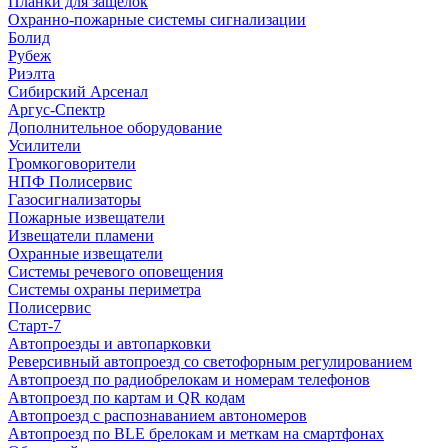
Планки для защелок
Охранно-пожарные системы сигнализации
Болид
Рубеж
Риэлта
Сибирский Арсенал
Аргус-Спектр
Дополнительное оборудование
Усилители
Громкоговорители
НПФ Полисервис
Газосигнализаторы
Пожарные извещатели
Извещатели пламени
Охранные извещатели
Системы речевого оповещения
Системы охраны периметра
Полисервис
Старт-7
Автопроезды и автопарковки
Реверсивный автопроезд со светофорным регулированием
Автопроезд по радиобрелокам и номерам телефонов
Автопроезд по картам и QR кодам
Автопроезд с распознаванием автономеров
Автопроезд по BLE брелокам и меткам на смартфонах