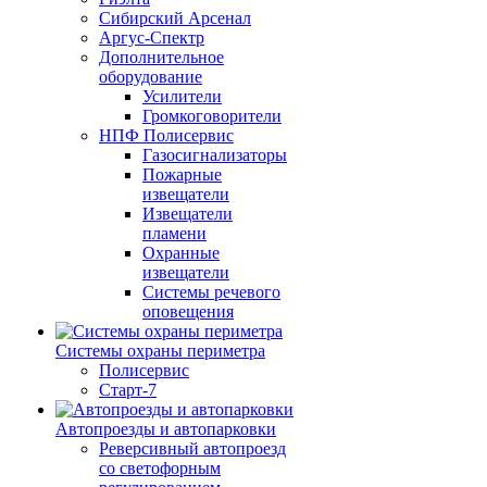
Сибирский Арсенал
Аргус-Спектр
Дополнительное
оборудование
Усилители
Громкоговорители
НПФ Полисервис
Газосигнализаторы
Пожарные
извещатели
Извещатели
пламени
Охранные
извещатели
Системы речевого
оповещения
Системы охраны периметра
Полисервис
Старт-7
Автопроезды и автопарковки
Реверсивный автопроезд
со светофорным