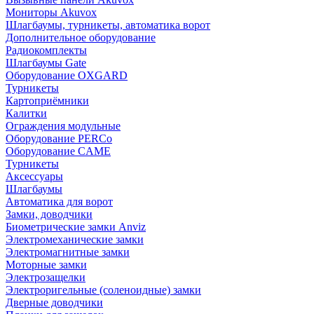
Мониторы Akuvox
Шлагбаумы, турникеты, автоматика ворот
Дополнительное оборудование
Радиокомплекты
Шлагбаумы Gate
Оборудование OXGARD
Турникеты
Картоприёмники
Калитки
Ограждения модульные
Оборудование PERCo
Оборудование CAME
Турникеты
Аксессуары
Шлагбаумы
Автоматика для ворот
Замки, доводчики
Биометрические замки Anviz
Электромеханические замки
Электромагнитные замки
Моторные замки
Электрозащелки
Электроригельные (cоленоидные) замки
Дверные доводчики