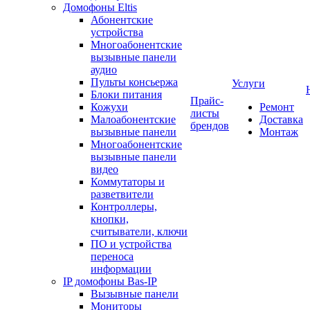
Домофоны Eltis
Абонентские
устройства
Многоабонентские
вызывные панели
аудио
Пульты консьержа
Услуги
Блоки питания
Прайс-
Кожухи
Ремонт
листы
Малоабонентские
Доставка
брендов
вызывные панели
Монтаж
Многоабонентские
вызывные панели
видео
Коммутаторы и
разветвители
Контроллеры,
кнопки,
считыватели, ключи
ПО и устройства
переноса
информации
IP домофоны Bas-IP
Вызывные панели
Мониторы