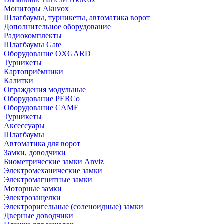
Мониторы Akuvox
Шлагбаумы, турникеты, автоматика ворот
Дополнительное оборудование
Радиокомплекты
Шлагбаумы Gate
Оборудование OXGARD
Турникеты
Картоприёмники
Калитки
Ограждения модульные
Оборудование PERCo
Оборудование CAME
Турникеты
Аксессуары
Шлагбаумы
Автоматика для ворот
Замки, доводчики
Биометрические замки Anviz
Электромеханические замки
Электромагнитные замки
Моторные замки
Электрозащелки
Электроригельные (cоленоидные) замки
Дверные доводчики