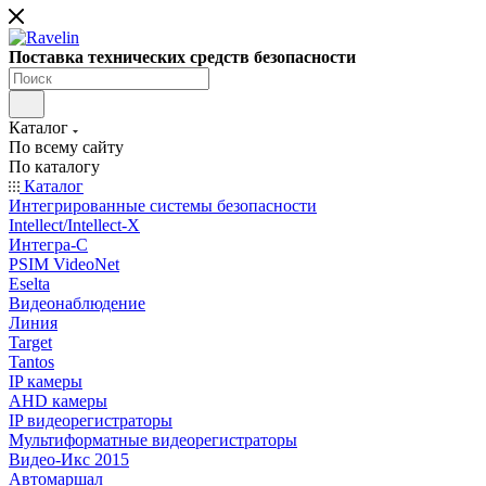
Поставка технических средств безопасности
Каталог
По всему сайту
По каталогу
Каталог
Интегрированные системы безопасности
Intellect/Intellect-X
Интегра-С
PSIM VideoNet
Eselta
Видеонаблюдение
Линия
Target
Tantos
IP камеры
AHD камеры
IP видеорегистраторы
Мультиформатные видеорегистраторы
Видео-Икс 2015
Автомаршал