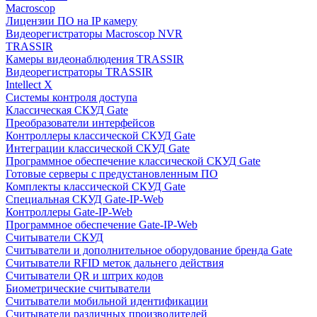
Macroscop
Лицензии ПО на IP камеру
Видеорегистраторы Macroscop NVR
TRASSIR
Камеры видеонаблюдения TRASSIR
Видеорегистраторы TRASSIR
Intellect X
Системы контроля доступа
Классическая СКУД Gate
Преобразователи интерфейсов
Контроллеры классической СКУД Gate
Интеграции классической СКУД Gate
Программное обеспечение классической СКУД Gate
Готовые серверы с предустановленным ПО
Комплекты классической СКУД Gate
Специальная СКУД Gate-IP-Web
Контроллеры Gate-IP-Web
Программное обеспечение Gate-IP-Web
Считыватели СКУД
Считыватели и дополнительное оборудование бренда Gate
Считыватели RFID меток дальнего действия
Считыватели QR и штрих кодов
Биометрические считыватели
Считыватели мобильной идентификации
Считыватели различных производителей