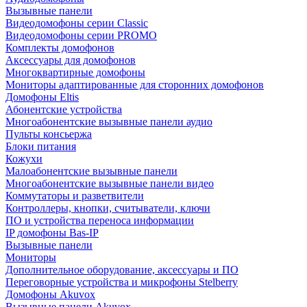
Вызывные панели
Видеодомофоны серии Classic
Видеодомофоны серии PROMO
Комплекты домофонов
Аксессуары для домофонов
Многоквартирные домофоны
Мониторы адаптированные для сторонних домофонов
Домофоны Eltis
Абонентские устройства
Многоабонентские вызывные панели аудио
Пульты консьержа
Блоки питания
Кожухи
Малоабонентские вызывные панели
Многоабонентские вызывные панели видео
Коммутаторы и разветвители
Контроллеры, кнопки, считыватели, ключи
ПО и устройства переноса информации
IP домофоны Bas-IP
Вызывные панели
Мониторы
Дополнительное оборудование, аксессуары и ПО
Переговорные устройства и микрофоны Stelberry
Домофоны Akuvox
Вызывные панели Akuvox