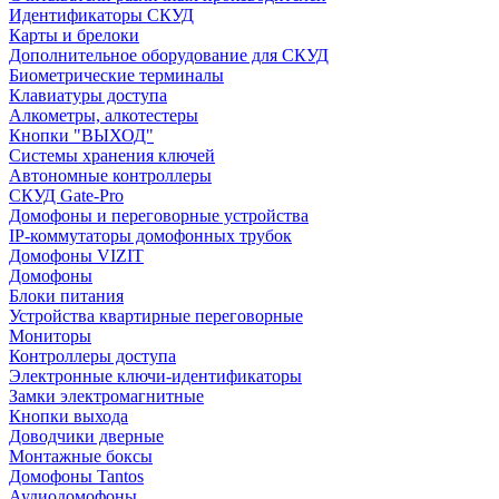
Идентификаторы СКУД
Карты и брелоки
Дополнительное оборудование для СКУД
Биометрические терминалы
Клавиатуры доступа
Алкометры, алкотестеры
Кнопки "ВЫХОД"
Системы хранения ключей
Автономные контроллеры
СКУД Gate-Pro
Домофоны и переговорные устройства
IP-коммутаторы домофонных трубок
Домофоны VIZIT
Домофоны
Блоки питания
Устройства квартирные переговорные
Мониторы
Контроллеры доступа
Электронные ключи-идентификаторы
Замки электромагнитные
Кнопки выхода
Доводчики дверные
Монтажные боксы
Домофоны Tantos
Аудиодомофоны