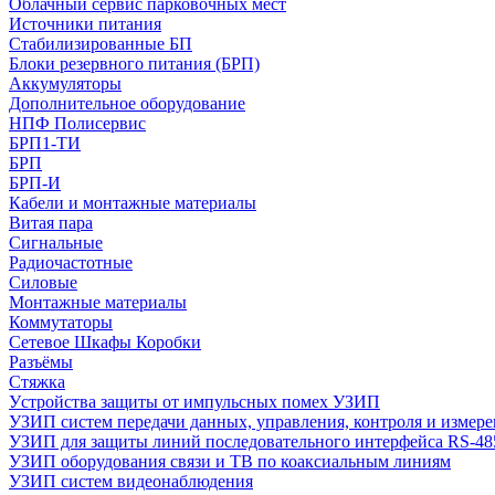
Облачный сервис парковочных мест
Источники питания
Стабилизированные БП
Блоки резервного питания (БРП)
Аккумуляторы
Дополнительное оборудование
НПФ Полисервис
БРП1-ТИ
БРП
БРП-И
Кабели и монтажные материалы
Витая пара
Сигнальные
Радиочастотные
Силовые
Монтажные материалы
Коммутаторы
Сетевое Шкафы Коробки
Разъёмы
Стяжка
Уcтройства защиты от импульсных помех УЗИП
УЗИП систем передачи данных, управления, контроля и измер
УЗИП для защиты линий последовательного интерфейса RS-48
УЗИП оборудования связи и ТВ по коаксиальным линиям
УЗИП систем видеонаблюдения