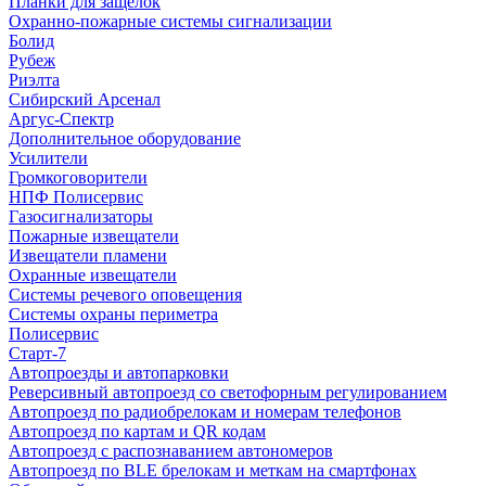
Планки для защелок
Охранно-пожарные системы сигнализации
Болид
Рубеж
Риэлта
Сибирский Арсенал
Аргус-Спектр
Дополнительное оборудование
Усилители
Громкоговорители
НПФ Полисервис
Газосигнализаторы
Пожарные извещатели
Извещатели пламени
Охранные извещатели
Системы речевого оповещения
Системы охраны периметра
Полисервис
Старт-7
Автопроезды и автопарковки
Реверсивный автопроезд со светофорным регулированием
Автопроезд по радиобрелокам и номерам телефонов
Автопроезд по картам и QR кодам
Автопроезд с распознаванием автономеров
Автопроезд по BLE брелокам и меткам на смартфонах