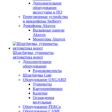
Дополнительное
оборудование,
аксессуары и ПО
Переговорные устройства
и микрофоны Stelberry
Домофоны Akuvox
Вызывные панели
Akuvox
Мониторы Akuvox
Шлагбаумы, турникеты,
автоматика ворот
Дополнительное
оборудование
Радиокомплекты
Шлагбаумы Gate
Оборудование OXGARD
Турникеты
Картоприёмники
Калитки
Ограждения
модульные
Оборудование PERCo
Оборудование CAME