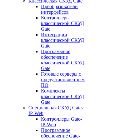
Классическая СКУД Gate
Преобразователи
интерфейсов
Контроллеры
классической СКУД
Gate
Интеграции
классической СКУД
Gate
Программное
обеспечение
классической СКУД
Gate
Готовые серверы с
предустановленным
ПО
Комплекты
классической СКУД
Gate
Специальная СКУД Gate-
IP-Web
Контроллеры Gate-
IP-Web
Программное
обеспечение Gate-