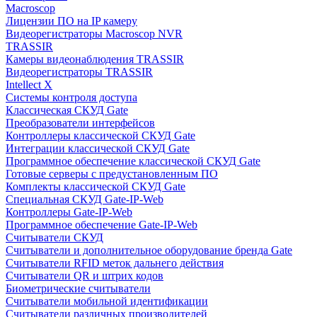
Macroscop
Лицензии ПО на IP камеру
Видеорегистраторы Macroscop NVR
TRASSIR
Камеры видеонаблюдения TRASSIR
Видеорегистраторы TRASSIR
Intellect X
Системы контроля доступа
Классическая СКУД Gate
Преобразователи интерфейсов
Контроллеры классической СКУД Gate
Интеграции классической СКУД Gate
Программное обеспечение классической СКУД Gate
Готовые серверы с предустановленным ПО
Комплекты классической СКУД Gate
Специальная СКУД Gate-IP-Web
Контроллеры Gate-IP-Web
Программное обеспечение Gate-IP-Web
Считыватели СКУД
Считыватели и дополнительное оборудование бренда Gate
Считыватели RFID меток дальнего действия
Считыватели QR и штрих кодов
Биометрические считыватели
Считыватели мобильной идентификации
Считыватели различных производителей