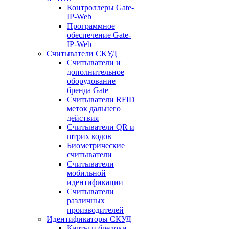
Контроллеры Gate-
IP-Web
Программное
обеспечение Gate-
IP-Web
Считыватели СКУД
Считыватели и
дополнительное
оборудование
бренда Gate
Считыватели RFID
меток дальнего
действия
Считыватели QR и
штрих кодов
Биометрические
считыватели
Считыватели
мобильной
идентификации
Считыватели
различных
производителей
Идентификаторы СКУД
Карты и брелоки