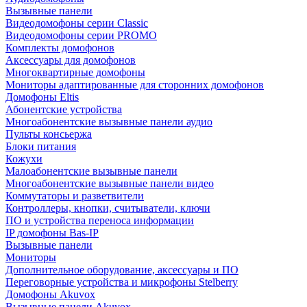
Вызывные панели
Видеодомофоны серии Classic
Видеодомофоны серии PROMO
Комплекты домофонов
Аксессуары для домофонов
Многоквартирные домофоны
Мониторы адаптированные для сторонних домофонов
Домофоны Eltis
Абонентские устройства
Многоабонентские вызывные панели аудио
Пульты консьержа
Блоки питания
Кожухи
Малоабонентские вызывные панели
Многоабонентские вызывные панели видео
Коммутаторы и разветвители
Контроллеры, кнопки, считыватели, ключи
ПО и устройства переноса информации
IP домофоны Bas-IP
Вызывные панели
Мониторы
Дополнительное оборудование, аксессуары и ПО
Переговорные устройства и микрофоны Stelberry
Домофоны Akuvox
Вызывные панели Akuvox