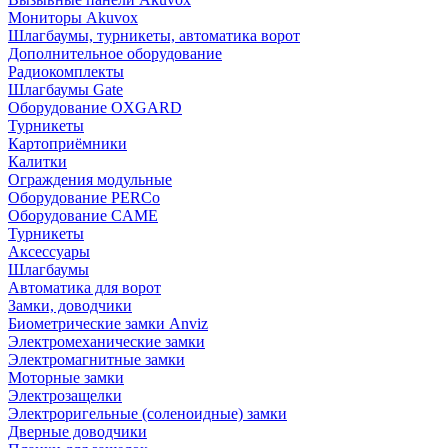
Мониторы Akuvox
Шлагбаумы, турникеты, автоматика ворот
Дополнительное оборудование
Радиокомплекты
Шлагбаумы Gate
Оборудование OXGARD
Турникеты
Картоприёмники
Калитки
Ограждения модульные
Оборудование PERCo
Оборудование CAME
Турникеты
Аксессуары
Шлагбаумы
Автоматика для ворот
Замки, доводчики
Биометрические замки Anviz
Электромеханические замки
Электромагнитные замки
Моторные замки
Электрозащелки
Электроригельные (cоленоидные) замки
Дверные доводчики