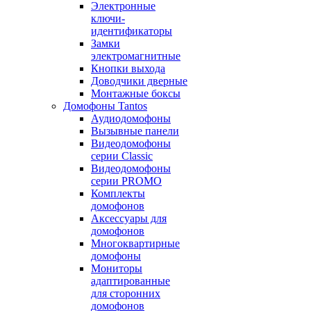
Электронные
ключи-
идентификаторы
Замки
электромагнитные
Кнопки выхода
Доводчики дверные
Монтажные боксы
Домофоны Tantos
Аудиодомофоны
Вызывные панели
Видеодомофоны
серии Classic
Видеодомофоны
серии PROMO
Комплекты
домофонов
Аксессуары для
домофонов
Многоквартирные
домофоны
Мониторы
адаптированные
для сторонних
домофонов