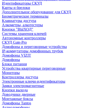
Идентификаторы СКУД
Карты и брелоки
Дополнительное оборудование для СКУД
Биометрические терминалы
Клавиатуры доступа
Алкометры, алкотестеры
Кнопки "ВЫХОД"
Системы хранения ключей
Автономные контроллеры
СКУД Gate-Pro
Домофоны и переговорные устройства
IP-коммутаторы домофонных трубок
Домофоны VIZIT
Домофоны
Блоки питания
Устройства квартирные переговорные
Мониторы
Контроллеры доступа
Электронные ключи-идентификаторы
Замки электромагнитные
Кнопки выхода
Доводчики дверные
Монтажные боксы
Домофоны Tantos
Аудиодомофоны