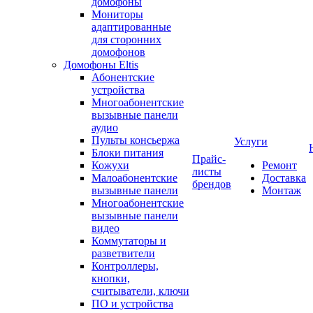
домофоны
Мониторы
адаптированные
для сторонних
домофонов
Домофоны Eltis
Абонентские
устройства
Многоабонентские
вызывные панели
аудио
Пульты консьержа
Услуги
Блоки питания
Прайс-
Кожухи
Ремонт
листы
Малоабонентские
Доставка
брендов
вызывные панели
Монтаж
Многоабонентские
вызывные панели
видео
Коммутаторы и
разветвители
Контроллеры,
кнопки,
считыватели, ключи
ПО и устройства