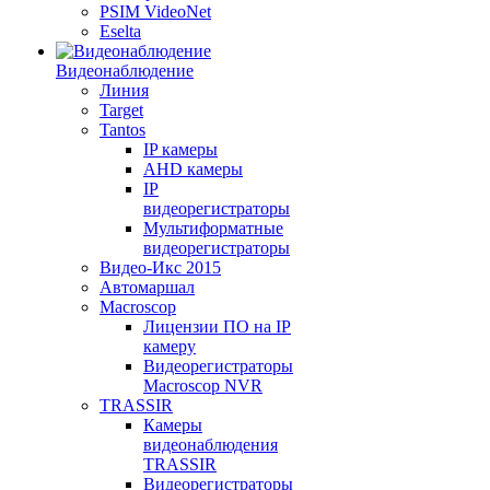
PSIM VideoNet
Eselta
Видеонаблюдение
Линия
Target
Tantos
IP камеры
AHD камеры
IP
видеорегистраторы
Мультиформатные
видеорегистраторы
Видео-Икс 2015
Автомаршал
Macroscop
Лицензии ПО на IP
камеру
Видеорегистраторы
Macroscop NVR
TRASSIR
Камеры
видеонаблюдения
TRASSIR
Видеорегистраторы