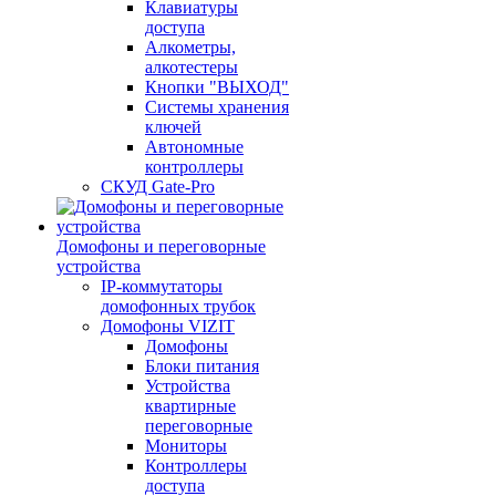
Клавиатуры
доступа
Алкометры,
алкотестеры
Кнопки "ВЫХОД"
Системы хранения
ключей
Автономные
контроллеры
СКУД Gate-Pro
Домофоны и переговорные
устройства
IP-коммутаторы
домофонных трубок
Домофоны VIZIT
Домофоны
Блоки питания
Устройства
квартирные
переговорные
Мониторы
Контроллеры
доступа