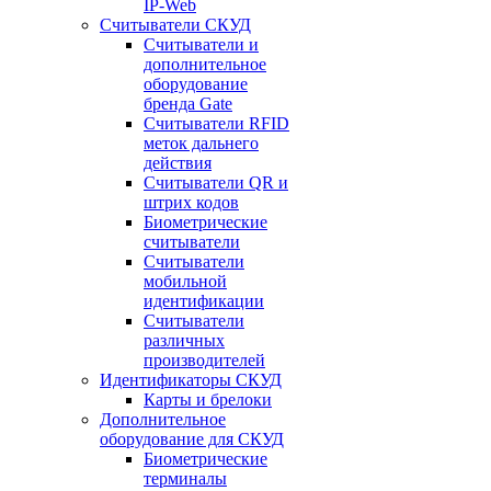
IP-Web
Считыватели СКУД
Считыватели и
дополнительное
оборудование
бренда Gate
Считыватели RFID
меток дальнего
действия
Считыватели QR и
штрих кодов
Биометрические
считыватели
Считыватели
мобильной
идентификации
Считыватели
различных
производителей
Идентификаторы СКУД
Карты и брелоки
Дополнительное
оборудование для СКУД
Биометрические
терминалы