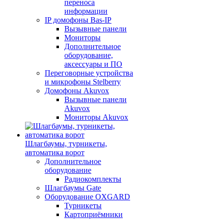
переноса
информации
IP домофоны Bas-IP
Вызывные панели
Мониторы
Дополнительное
оборудование,
аксессуары и ПО
Переговорные устройства
и микрофоны Stelberry
Домофоны Akuvox
Вызывные панели
Akuvox
Мониторы Akuvox
Шлагбаумы, турникеты,
автоматика ворот
Дополнительное
оборудование
Радиокомплекты
Шлагбаумы Gate
Оборудование OXGARD
Турникеты
Картоприёмники