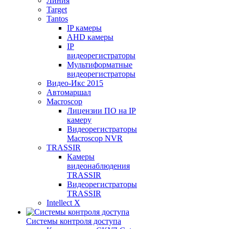
Линия
Target
Tantos
IP камеры
AHD камеры
IP
видеорегистраторы
Мультиформатные
видеорегистраторы
Видео-Икс 2015
Автомаршал
Macroscop
Лицензии ПО на IP
камеру
Видеорегистраторы
Macroscop NVR
TRASSIR
Камеры
видеонаблюдения
TRASSIR
Видеорегистраторы
TRASSIR
Intellect X
Системы контроля доступа