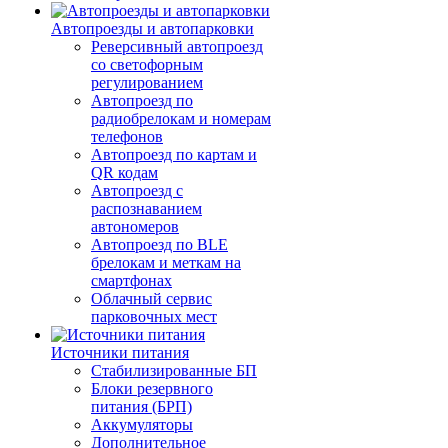
Автопроезды и автопарковки
Реверсивный автопроезд
со светофорным
регулированием
Автопроезд по
радиобрелокам и номерам
телефонов
Автопроезд по картам и
QR кодам
Автопроезд с
распознаванием
автономеров
Автопроезд по BLE
брелокам и меткам на
смартфонах
Облачный сервис
парковочных мест
Источники питания
Стабилизированные БП
Блоки резервного
питания (БРП)
Аккумуляторы
Дополнительное