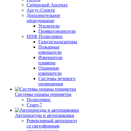
Сибирский Арсенал
Аргус-Спектр
Дополнительное
оборудование
Усилители
Громкоговорители
НПФ Полисервис
Газосигнализаторы
Пожарные
извещатели
Извещатели
пламени
Охранные
извещатели
Системы речевого
оповещения
Системы охраны периметра
Полисервис
Старт-7
Автопроезды и автопарковки
Реверсивный автопроезд
со светофорным