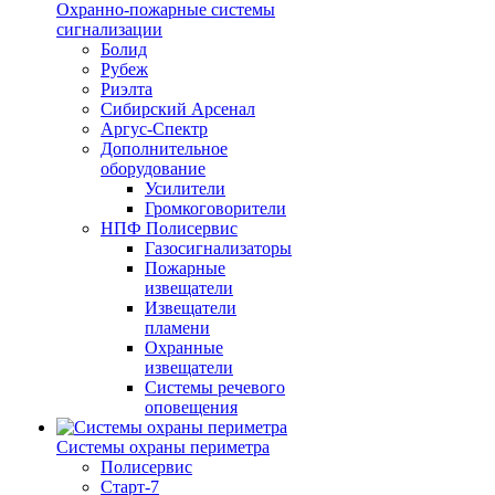
Охранно-пожарные системы
сигнализации
Болид
Рубеж
Риэлта
Сибирский Арсенал
Аргус-Спектр
Дополнительное
оборудование
Усилители
Громкоговорители
НПФ Полисервис
Газосигнализаторы
Пожарные
извещатели
Извещатели
пламени
Охранные
извещатели
Системы речевого
оповещения
Системы охраны периметра
Полисервис
Старт-7