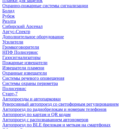
Планки для защелок
Охранно-пожарные системы сигнализации
Болид
Рубеж
Риэлта
Сибирский Арсенал
Аргус-Спектр
Дополнительное оборудование
Усилители
Громкоговорители
НПФ Полисервис
Газосигнализаторы
Пожарные извещатели
Извещатели пламени
Охранные извещатели
Системы речевого оповещения
Системы охраны периметра
Полисервис
Старт-7
Автопроезды и автопарковки
Реверсивный автопроезд со светофорным регулированием
Автопроезд по радиобрелокам и номерам телефонов
Автопроезд по картам и QR кодам
Автопроезд с распознаванием автономеров
Автопроезд по BLE брелокам и меткам на смартфонах