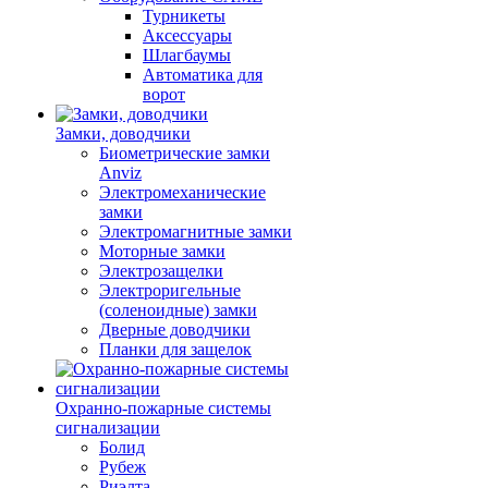
Турникеты
Аксессуары
Шлагбаумы
Автоматика для
ворот
Замки, доводчики
Биометрические замки
Anviz
Электромеханические
замки
Электромагнитные замки
Моторные замки
Электрозащелки
Электроригельные
(cоленоидные) замки
Дверные доводчики
Планки для защелок
Охранно-пожарные системы
сигнализации
Болид
Рубеж
Риэлта