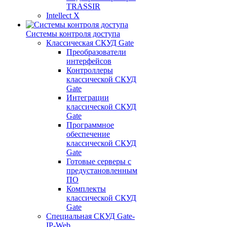
TRASSIR
Intellect X
Системы контроля доступа
Классическая СКУД Gate
Преобразователи
интерфейсов
Контроллеры
классической СКУД
Gate
Интеграции
классической СКУД
Gate
Программное
обеспечение
классической СКУД
Gate
Готовые серверы с
предустановленным
ПО
Комплекты
классической СКУД
Gate
Специальная СКУД Gate-
IP-Web