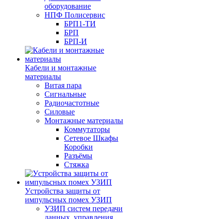
оборудование
НПФ Полисервис
БРП1-ТИ
БРП
БРП-И
Кабели и монтажные
материалы
Витая пара
Сигнальные
Радиочастотные
Силовые
Монтажные материалы
Коммутаторы
Сетевое Шкафы
Коробки
Разъёмы
Стяжка
Уcтройства защиты от
импульсных помех УЗИП
УЗИП систем передачи
данных, управления,