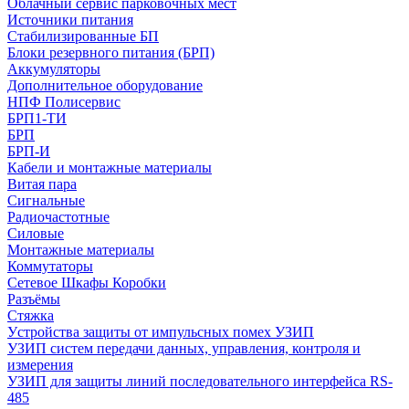
Облачный сервис парковочных мест
Источники питания
Стабилизированные БП
Блоки резервного питания (БРП)
Аккумуляторы
Дополнительное оборудование
НПФ Полисервис
БРП1-ТИ
БРП
БРП-И
Кабели и монтажные материалы
Витая пара
Сигнальные
Радиочастотные
Силовые
Монтажные материалы
Коммутаторы
Сетевое Шкафы Коробки
Разъёмы
Стяжка
Уcтройства защиты от импульсных помех УЗИП
УЗИП систем передачи данных, управления, контроля и
измерения
УЗИП для защиты линий последовательного интерфейса RS-
485