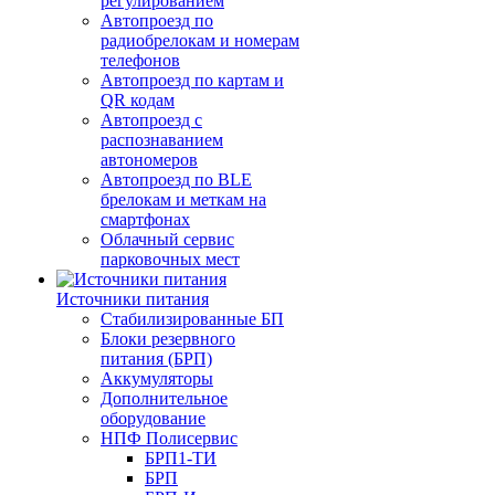
регулированием
Автопроезд по
радиобрелокам и номерам
телефонов
Автопроезд по картам и
QR кодам
Автопроезд с
распознаванием
автономеров
Автопроезд по BLE
брелокам и меткам на
смартфонах
Облачный сервис
парковочных мест
Источники питания
Стабилизированные БП
Блоки резервного
питания (БРП)
Аккумуляторы
Дополнительное
оборудование
НПФ Полисервис
БРП1-ТИ
БРП