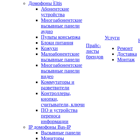
Домофоны Eltis
Абонентские
устройства
Многоабонентские
вызывные панели
аудио
Пульты консьержа
Услуги
Блоки питания
Прайс-
Кожухи
Ремонт
листы
Малоабонентские
Доставка
брендов
вызывные панели
Монтаж
Многоабонентские
вызывные панели
видео
Коммутаторы и
разветвители
Контроллеры,
кнопки,
считыватели, ключи
ПО и устройства
переноса
информации
IP домофоны Bas-IP
Вызывные панели
Мониторы