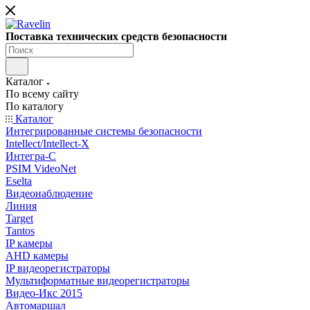
Поставка технических средств безопасности
Каталог
По всему сайту
По каталогу
Каталог
Интегрированные системы безопасности
Intellect/Intellect-X
Интегра-С
PSIM VideoNet
Eselta
Видеонаблюдение
Линия
Target
Tantos
IP камеры
AHD камеры
IP видеорегистраторы
Мультиформатные видеорегистраторы
Видео-Икс 2015
Автомаршал