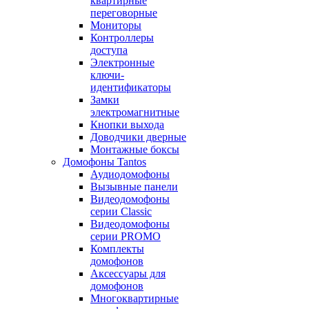
квартирные
переговорные
Мониторы
Контроллеры
доступа
Электронные
ключи-
идентификаторы
Замки
электромагнитные
Кнопки выхода
Доводчики дверные
Монтажные боксы
Домофоны Tantos
Аудиодомофоны
Вызывные панели
Видеодомофоны
серии Classic
Видеодомофоны
серии PROMO
Комплекты
домофонов
Аксессуары для
домофонов
Многоквартирные