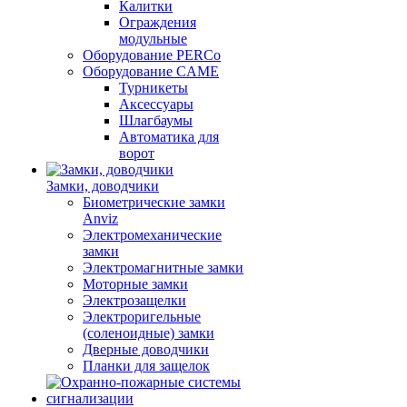
Калитки
Ограждения
модульные
Оборудование PERCo
Оборудование CAME
Турникеты
Аксессуары
Шлагбаумы
Автоматика для
ворот
Замки, доводчики
Биометрические замки
Anviz
Электромеханические
замки
Электромагнитные замки
Моторные замки
Электрозащелки
Электроригельные
(cоленоидные) замки
Дверные доводчики
Планки для защелок