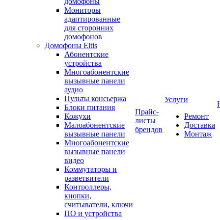
домофоны
Мониторы
адаптированные
для сторонних
домофонов
Домофоны Eltis
Абонентские
устройства
Многоабонентские
вызывные панели
аудио
Пульты консьержа
Услуги
Блоки питания
Прайс-
Кожухи
Ремонт
листы
Малоабонентские
Доставка
брендов
вызывные панели
Монтаж
Многоабонентские
вызывные панели
видео
Коммутаторы и
разветвители
Контроллеры,
кнопки,
считыватели, ключи
ПО и устройства