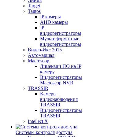
Линия
Target
Tantos
IP камеры
AHD камеры
IP
видеорегистраторы
Мультиформатные
видеорегистраторы
Видео-Икс 2015
Автомаршал
Macroscop
Лицензии ПО на IP
камеру
Видеорегистраторы
Macroscop NVR
TRASSIR
Камеры
видеонаблюдения
TRASSIR
Видеорегистраторы
TRASSIR
Intellect X
Системы контроля доступа