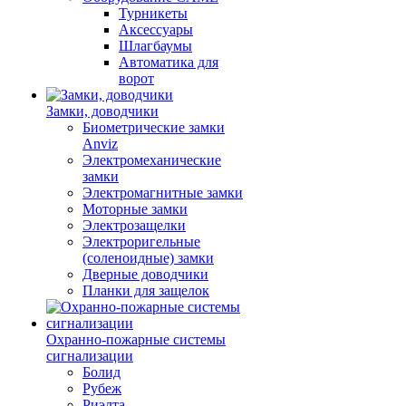
Турникеты
Аксессуары
Шлагбаумы
Автоматика для
ворот
Замки, доводчики
Биометрические замки
Anviz
Электромеханические
замки
Электромагнитные замки
Моторные замки
Электрозащелки
Электроригельные
(cоленоидные) замки
Дверные доводчики
Планки для защелок
Охранно-пожарные системы
сигнализации
Болид
Рубеж
Риэлта