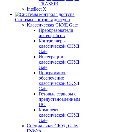
TRASSIR
Intellect X
Системы контроля доступа
Классическая СКУД Gate
Преобразователи
интерфейсов
Контроллеры
классической СКУД
Gate
Интеграции
классической СКУД
Gate
Программное
обеспечение
классической СКУД
Gate
Готовые серверы с
предустановленным
ПО
Комплекты
классической СКУД
Gate
Специальная СКУД Gate-
IP-Web