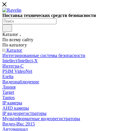
Поставка технических средств безопасности
Каталог
По всему сайту
По каталогу
Каталог
Интегрированные системы безопасности
Intellect/Intellect-X
Интегра-С
PSIM VideoNet
Eselta
Видеонаблюдение
Линия
Target
Tantos
IP камеры
AHD камеры
IP видеорегистраторы
Мультиформатные видеорегистраторы
Видео-Икс 2015
Автомаршал