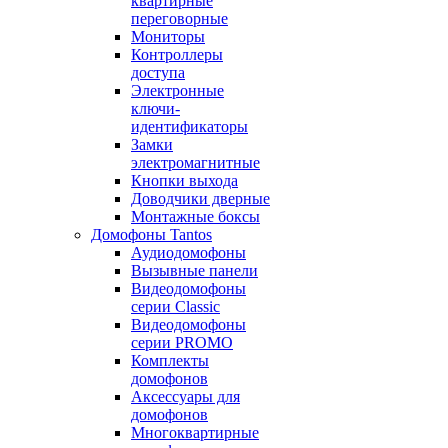
квартирные
переговорные
Мониторы
Контроллеры
доступа
Электронные
ключи-
идентификаторы
Замки
электромагнитные
Кнопки выхода
Доводчики дверные
Монтажные боксы
Домофоны Tantos
Аудиодомофоны
Вызывные панели
Видеодомофоны
серии Classic
Видеодомофоны
серии PROMO
Комплекты
домофонов
Аксессуары для
домофонов
Многоквартирные