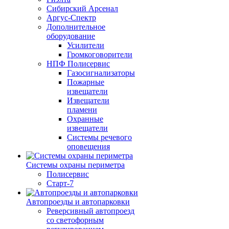
Сибирский Арсенал
Аргус-Спектр
Дополнительное
оборудование
Усилители
Громкоговорители
НПФ Полисервис
Газосигнализаторы
Пожарные
извещатели
Извещатели
пламени
Охранные
извещатели
Системы речевого
оповещения
Системы охраны периметра
Полисервис
Старт-7
Автопроезды и автопарковки
Реверсивный автопроезд
со светофорным