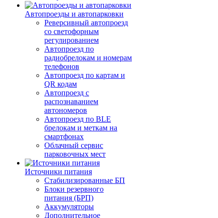
Автопроезды и автопарковки
Реверсивный автопроезд
со светофорным
регулированием
Автопроезд по
радиобрелокам и номерам
телефонов
Автопроезд по картам и
QR кодам
Автопроезд с
распознаванием
автономеров
Автопроезд по BLE
брелокам и меткам на
смартфонах
Облачный сервис
парковочных мест
Источники питания
Стабилизированные БП
Блоки резервного
питания (БРП)
Аккумуляторы
Дополнительное