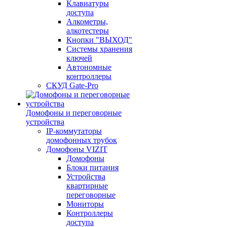
Клавиатуры
доступа
Алкометры,
алкотестеры
Кнопки "ВЫХОД"
Системы хранения
ключей
Автономные
контроллеры
СКУД Gate-Pro
Домофоны и переговорные
устройства
IP-коммутаторы
домофонных трубок
Домофоны VIZIT
Домофоны
Блоки питания
Устройства
квартирные
переговорные
Мониторы
Контроллеры
доступа