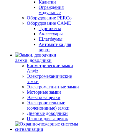
Калитки
Ограждения
модульные
Оборудование PERCo
Оборудование CAME
Турникеты
Аксессуары
Шлагбаумы
Автоматика для
ворот
Замки, доводчики
Биометрические замки
Anviz
Электромеханические
замки
Электромагнитные замки
Моторные замки
Электрозащелки
Электроригельные
(cоленоидные) замки
Дверные доводчики
Планки для защелок