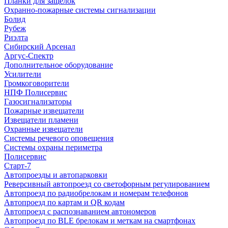
Планки для защелок
Охранно-пожарные системы сигнализации
Болид
Рубеж
Риэлта
Сибирский Арсенал
Аргус-Спектр
Дополнительное оборудование
Усилители
Громкоговорители
НПФ Полисервис
Газосигнализаторы
Пожарные извещатели
Извещатели пламени
Охранные извещатели
Системы речевого оповещения
Системы охраны периметра
Полисервис
Старт-7
Автопроезды и автопарковки
Реверсивный автопроезд со светофорным регулированием
Автопроезд по радиобрелокам и номерам телефонов
Автопроезд по картам и QR кодам
Автопроезд с распознаванием автономеров
Автопроезд по BLE брелокам и меткам на смартфонах