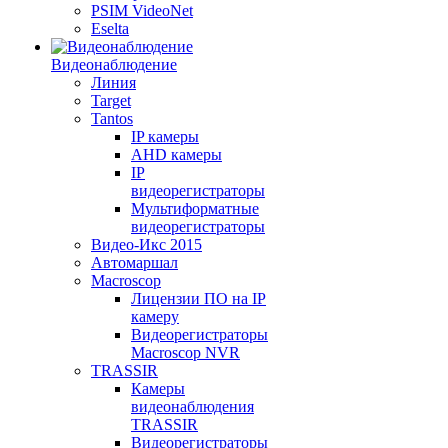
PSIM VideoNet
Eselta
Видеонаблюдение
Линия
Target
Tantos
IP камеры
AHD камеры
IP
видеорегистраторы
Мультиформатные
видеорегистраторы
Видео-Икс 2015
Автомаршал
Macroscop
Лицензии ПО на IP
камеру
Видеорегистраторы
Macroscop NVR
TRASSIR
Камеры
видеонаблюдения
TRASSIR
Видеорегистраторы