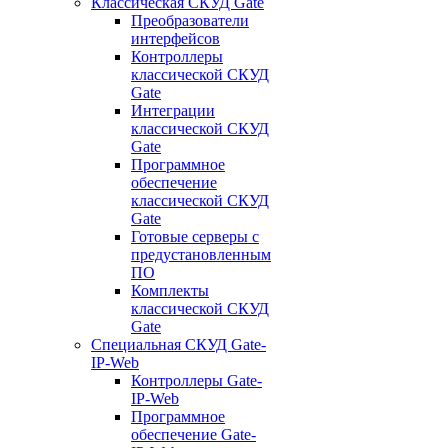
Классическая СКУД Gate
Преобразователи
интерфейсов
Контроллеры
классической СКУД
Gate
Интеграции
классической СКУД
Gate
Программное
обеспечение
классической СКУД
Gate
Готовые серверы с
предустановленным
ПО
Комплекты
классической СКУД
Gate
Специальная СКУД Gate-
IP-Web
Контроллеры Gate-
IP-Web
Программное
обеспечение Gate-