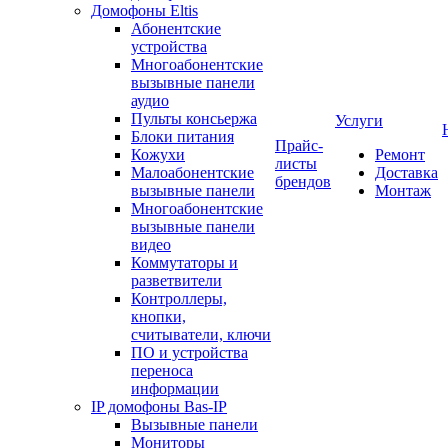
Домофоны Eltis
Абонентские
устройства
Многоабонентские
вызывные панели
аудио
Пульты консьержа
Услуги
Блоки питания
Прайс-
Кожухи
Ремонт
листы
Малоабонентские
Доставка
брендов
вызывные панели
Монтаж
Многоабонентские
вызывные панели
видео
Коммутаторы и
разветвители
Контроллеры,
кнопки,
считыватели, ключи
ПО и устройства
переноса
информации
IP домофоны Bas-IP
Вызывные панели
Мониторы