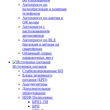
регулированием
Автопроезд по
радиобрелокам и номерам
телефонов
Автопроезд по картам и
QR кодам
Автопроезд с
распознаванием
автономеров
Автопроезд по BLE
брелокам и меткам на
смартфонах
Облачный сервис
парковочных мест
Источники питания
Стабилизированные БП
Блоки резервного
питания (БРП)
Аккумуляторы
Дополнительное
оборудование
НПФ Полисервис
БРП1-ТИ
БРП