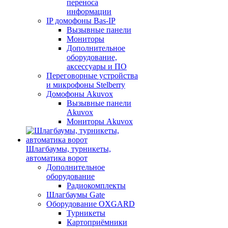
переноса
информации
IP домофоны Bas-IP
Вызывные панели
Мониторы
Дополнительное
оборудование,
аксессуары и ПО
Переговорные устройства
и микрофоны Stelberry
Домофоны Akuvox
Вызывные панели
Akuvox
Мониторы Akuvox
Шлагбаумы, турникеты,
автоматика ворот
Дополнительное
оборудование
Радиокомплекты
Шлагбаумы Gate
Оборудование OXGARD
Турникеты
Картоприёмники