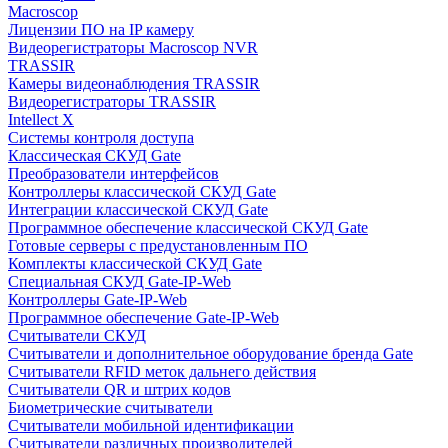
Macroscop
Лицензии ПО на IP камеру
Видеорегистраторы Macroscop NVR
TRASSIR
Камеры видеонаблюдения TRASSIR
Видеорегистраторы TRASSIR
Intellect X
Системы контроля доступа
Классическая СКУД Gate
Преобразователи интерфейсов
Контроллеры классической СКУД Gate
Интеграции классической СКУД Gate
Программное обеспечение классической СКУД Gate
Готовые серверы с предустановленным ПО
Комплекты классической СКУД Gate
Специальная СКУД Gate-IP-Web
Контроллеры Gate-IP-Web
Программное обеспечение Gate-IP-Web
Считыватели СКУД
Считыватели и дополнительное оборудование бренда Gate
Считыватели RFID меток дальнего действия
Считыватели QR и штрих кодов
Биометрические считыватели
Считыватели мобильной идентификации
Считыватели различных производителей