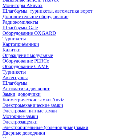
Мониторы Akuvox
Шлагбаумы, турникеты, автоматика ворот
Дополнительное оборудование
Радиокомплекты
Шлагбаумы Gate
Оборудование OXGARD
Турникеты
Картоприёмники
Калитки
Ограждения модульные
Оборудование PERCo
Оборудование CAME
Турникеты
Аксессуары
Шлагбаумы
Автоматика для ворот
Замки, доводчики
Биометрические замки Anviz
Электромеханические замки
Электромагнитные замки
Моторные замки
Электрозащелки
Электроригельные (cоленоидные) замки
Дверные доводчики