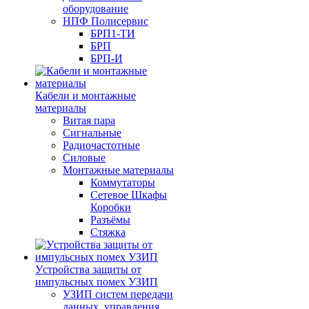
оборудование
НПФ Полисервис
БРП1-ТИ
БРП
БРП-И
Кабели и монтажные
материалы
Витая пара
Сигнальные
Радиочастотные
Силовые
Монтажные материалы
Коммутаторы
Сетевое Шкафы
Коробки
Разъёмы
Стяжка
Уcтройства защиты от
импульсных помех УЗИП
УЗИП систем передачи
данных, управления,