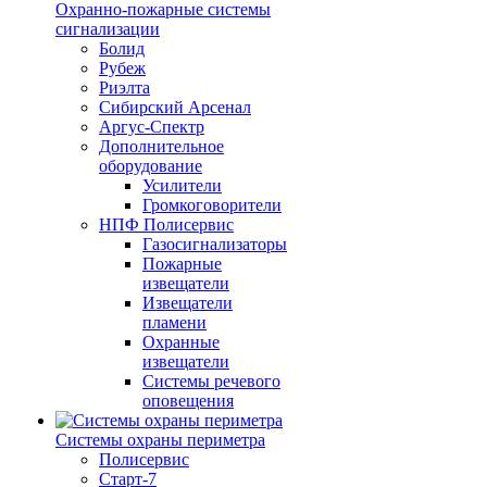
Охранно-пожарные системы
сигнализации
Болид
Рубеж
Риэлта
Сибирский Арсенал
Аргус-Спектр
Дополнительное
оборудование
Усилители
Громкоговорители
НПФ Полисервис
Газосигнализаторы
Пожарные
извещатели
Извещатели
пламени
Охранные
извещатели
Системы речевого
оповещения
Системы охраны периметра
Полисервис
Старт-7