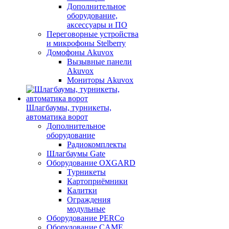
Дополнительное
оборудование,
аксессуары и ПО
Переговорные устройства
и микрофоны Stelberry
Домофоны Akuvox
Вызывные панели
Akuvox
Мониторы Akuvox
Шлагбаумы, турникеты,
автоматика ворот
Дополнительное
оборудование
Радиокомплекты
Шлагбаумы Gate
Оборудование OXGARD
Турникеты
Картоприёмники
Калитки
Ограждения
модульные
Оборудование PERCo
Оборудование CAME