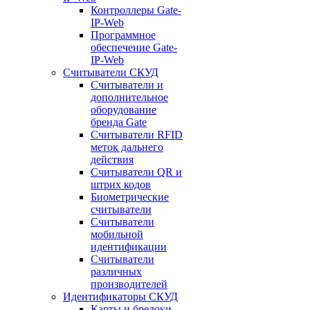
Контроллеры Gate-
IP-Web
Программное
обеспечение Gate-
IP-Web
Считыватели СКУД
Считыватели и
дополнительное
оборудование
бренда Gate
Считыватели RFID
меток дальнего
действия
Считыватели QR и
штрих кодов
Биометрические
считыватели
Считыватели
мобильной
идентификации
Считыватели
различных
производителей
Идентификаторы СКУД
Карты и брелоки