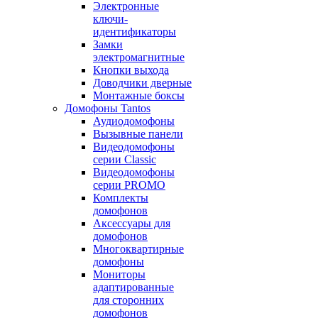
Электронные
ключи-
идентификаторы
Замки
электромагнитные
Кнопки выхода
Доводчики дверные
Монтажные боксы
Домофоны Tantos
Аудиодомофоны
Вызывные панели
Видеодомофоны
серии Classic
Видеодомофоны
серии PROMO
Комплекты
домофонов
Аксессуары для
домофонов
Многоквартирные
домофоны
Мониторы
адаптированные
для сторонних
домофонов