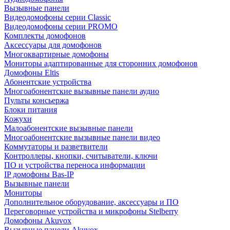
Вызывные панели
Видеодомофоны серии Classic
Видеодомофоны серии PROMO
Комплекты домофонов
Аксессуары для домофонов
Многоквартирные домофоны
Мониторы адаптированные для сторонних домофонов
Домофоны Eltis
Абонентские устройства
Многоабонентские вызывные панели аудио
Пульты консьержа
Блоки питания
Кожухи
Малоабонентские вызывные панели
Многоабонентские вызывные панели видео
Коммутаторы и разветвители
Контроллеры, кнопки, считыватели, ключи
ПО и устройства переноса информации
IP домофоны Bas-IP
Вызывные панели
Мониторы
Дополнительное оборудование, аксессуары и ПО
Переговорные устройства и микрофоны Stelberry
Домофоны Akuvox
Вызывные панели Akuvox