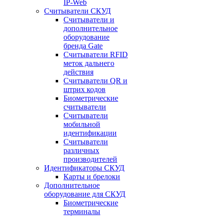
IP-Web
Считыватели СКУД
Считыватели и
дополнительное
оборудование
бренда Gate
Считыватели RFID
меток дальнего
действия
Считыватели QR и
штрих кодов
Биометрические
считыватели
Считыватели
мобильной
идентификации
Считыватели
различных
производителей
Идентификаторы СКУД
Карты и брелоки
Дополнительное
оборудование для СКУД
Биометрические
терминалы