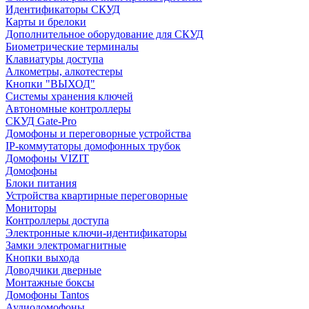
Идентификаторы СКУД
Карты и брелоки
Дополнительное оборудование для СКУД
Биометрические терминалы
Клавиатуры доступа
Алкометры, алкотестеры
Кнопки "ВЫХОД"
Системы хранения ключей
Автономные контроллеры
СКУД Gate-Pro
Домофоны и переговорные устройства
IP-коммутаторы домофонных трубок
Домофоны VIZIT
Домофоны
Блоки питания
Устройства квартирные переговорные
Мониторы
Контроллеры доступа
Электронные ключи-идентификаторы
Замки электромагнитные
Кнопки выхода
Доводчики дверные
Монтажные боксы
Домофоны Tantos
Аудиодомофоны