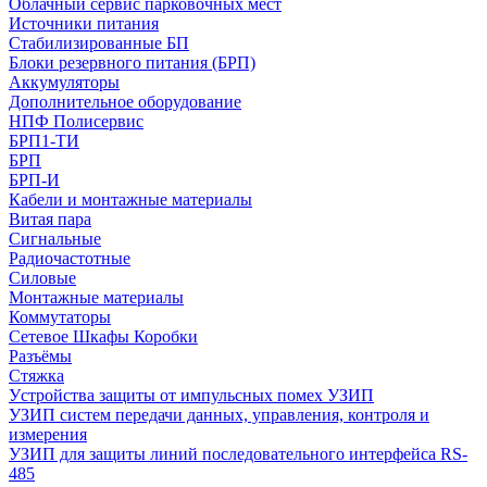
Облачный сервис парковочных мест
Источники питания
Стабилизированные БП
Блоки резервного питания (БРП)
Аккумуляторы
Дополнительное оборудование
НПФ Полисервис
БРП1-ТИ
БРП
БРП-И
Кабели и монтажные материалы
Витая пара
Сигнальные
Радиочастотные
Силовые
Монтажные материалы
Коммутаторы
Сетевое Шкафы Коробки
Разъёмы
Стяжка
Уcтройства защиты от импульсных помех УЗИП
УЗИП систем передачи данных, управления, контроля и
измерения
УЗИП для защиты линий последовательного интерфейса RS-
485