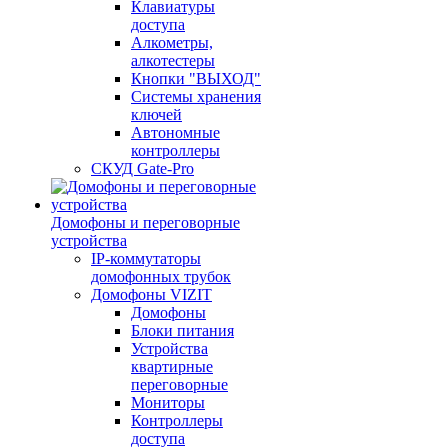
Клавиатуры
доступа
Алкометры,
алкотестеры
Кнопки "ВЫХОД"
Системы хранения
ключей
Автономные
контроллеры
СКУД Gate-Pro
Домофоны и переговорные
устройства
IP-коммутаторы
домофонных трубок
Домофоны VIZIT
Домофоны
Блоки питания
Устройства
квартирные
переговорные
Мониторы
Контроллеры
доступа