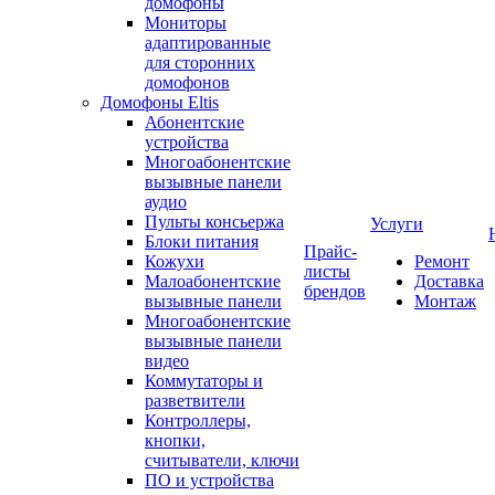
домофоны
Мониторы
адаптированные
для сторонних
домофонов
Домофоны Eltis
Абонентские
устройства
Многоабонентские
вызывные панели
аудио
Пульты консьержа
Услуги
Блоки питания
Прайс-
Кожухи
Ремонт
листы
Малоабонентские
Доставка
брендов
вызывные панели
Монтаж
Многоабонентские
вызывные панели
видео
Коммутаторы и
разветвители
Контроллеры,
кнопки,
считыватели, ключи
ПО и устройства