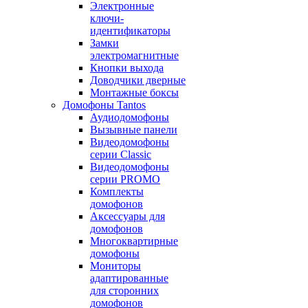
Электронные
ключи-
идентификаторы
Замки
электромагнитные
Кнопки выхода
Доводчики дверные
Монтажные боксы
Домофоны Tantos
Аудиодомофоны
Вызывные панели
Видеодомофоны
серии Classic
Видеодомофоны
серии PROMO
Комплекты
домофонов
Аксессуары для
домофонов
Многоквартирные
домофоны
Мониторы
адаптированные
для сторонних
домофонов