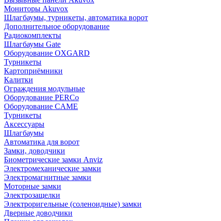
Мониторы Akuvox
Шлагбаумы, турникеты, автоматика ворот
Дополнительное оборудование
Радиокомплекты
Шлагбаумы Gate
Оборудование OXGARD
Турникеты
Картоприёмники
Калитки
Ограждения модульные
Оборудование PERCo
Оборудование CAME
Турникеты
Аксессуары
Шлагбаумы
Автоматика для ворот
Замки, доводчики
Биометрические замки Anviz
Электромеханические замки
Электромагнитные замки
Моторные замки
Электрозащелки
Электроригельные (cоленоидные) замки
Дверные доводчики