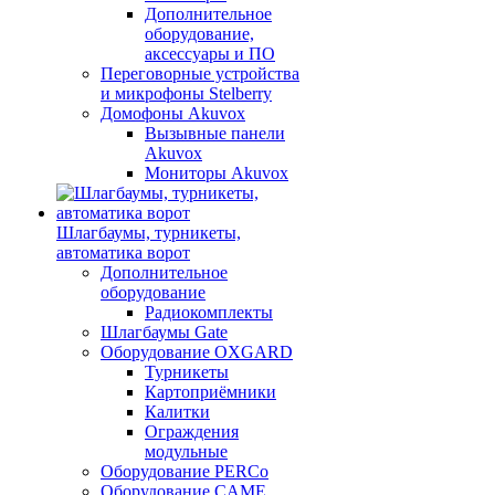
Дополнительное
оборудование,
аксессуары и ПО
Переговорные устройства
и микрофоны Stelberry
Домофоны Akuvox
Вызывные панели
Akuvox
Мониторы Akuvox
Шлагбаумы, турникеты,
автоматика ворот
Дополнительное
оборудование
Радиокомплекты
Шлагбаумы Gate
Оборудование OXGARD
Турникеты
Картоприёмники
Калитки
Ограждения
модульные
Оборудование PERCo
Оборудование CAME