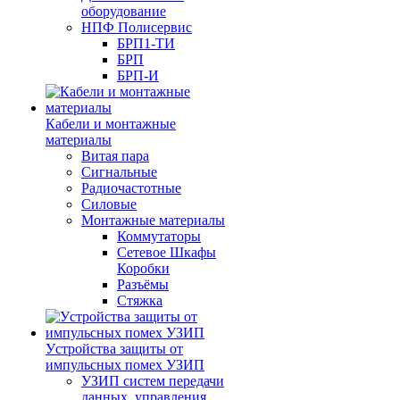
оборудование
НПФ Полисервис
БРП1-ТИ
БРП
БРП-И
Кабели и монтажные
материалы
Витая пара
Сигнальные
Радиочастотные
Силовые
Монтажные материалы
Коммутаторы
Сетевое Шкафы
Коробки
Разъёмы
Стяжка
Уcтройства защиты от
импульсных помех УЗИП
УЗИП систем передачи
данных, управления,