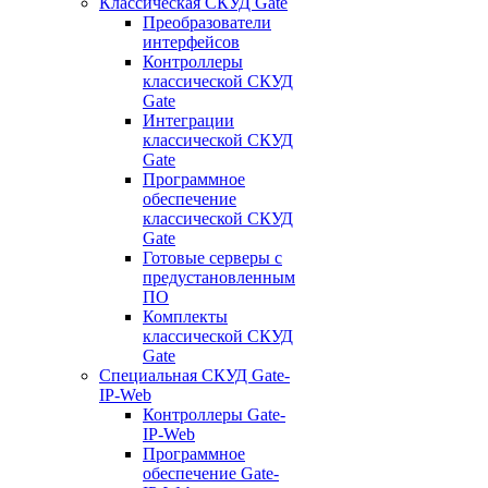
Классическая СКУД Gate
Преобразователи
интерфейсов
Контроллеры
классической СКУД
Gate
Интеграции
классической СКУД
Gate
Программное
обеспечение
классической СКУД
Gate
Готовые серверы с
предустановленным
ПО
Комплекты
классической СКУД
Gate
Специальная СКУД Gate-
IP-Web
Контроллеры Gate-
IP-Web
Программное
обеспечение Gate-