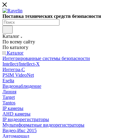
Поставка технических средств безопасности
Каталог
По всему сайту
По каталогу
Каталог
Интегрированные системы безопасности
Intellect/Intellect-X
Интегра-С
PSIM VideoNet
Eselta
Видеонаблюдение
Линия
Target
Tantos
IP камеры
AHD камеры
IP видеорегистраторы
Мультиформатные видеорегистраторы
Видео-Икс 2015
Автомаршал