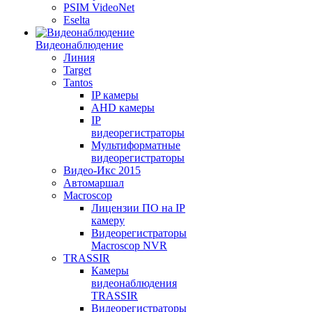
PSIM VideoNet
Eselta
Видеонаблюдение
Линия
Target
Tantos
IP камеры
AHD камеры
IP
видеорегистраторы
Мультиформатные
видеорегистраторы
Видео-Икс 2015
Автомаршал
Macroscop
Лицензии ПО на IP
камеру
Видеорегистраторы
Macroscop NVR
TRASSIR
Камеры
видеонаблюдения
TRASSIR
Видеорегистраторы