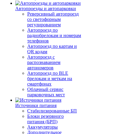
Автопроезды и автопарковки
Реверсивный автопроезд
со светофорным
регулированием
Автопроезд по
радиобрелокам и номерам
телефонов
Автопроезд по картам и
QR кодам
Автопроезд с
распознаванием
автономеров
Автопроезд по BLE
брелокам и меткам на
смартфонах
Облачный сервис
парковочных мест
Источники питания
Стабилизированные БП
Блоки резервного
питания (БРП)
Аккумуляторы
Дополнительное