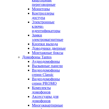
квартирные
переговорные
Мониторы
Контроллеры
доступа
Электронные
ключи-
идентификаторы
Замки
электромагнитные
Кнопки выхода
Доводчики дверные
Монтажные боксы
Домофоны Tantos
Аудиодомофоны
Вызывные панели
Видеодомофоны
серии Classic
Видеодомофоны
серии PROMO
Комплекты
домофонов
Аксессуары для
домофонов
Многоквартирные