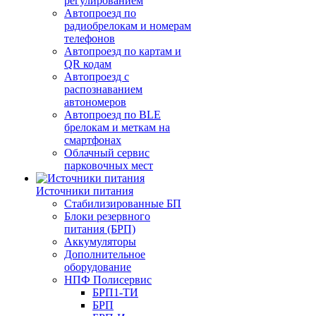
регулированием
Автопроезд по
радиобрелокам и номерам
телефонов
Автопроезд по картам и
QR кодам
Автопроезд с
распознаванием
автономеров
Автопроезд по BLE
брелокам и меткам на
смартфонах
Облачный сервис
парковочных мест
Источники питания
Стабилизированные БП
Блоки резервного
питания (БРП)
Аккумуляторы
Дополнительное
оборудование
НПФ Полисервис
БРП1-ТИ
БРП