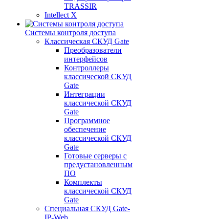
TRASSIR
Intellect X
Системы контроля доступа
Классическая СКУД Gate
Преобразователи
интерфейсов
Контроллеры
классической СКУД
Gate
Интеграции
классической СКУД
Gate
Программное
обеспечение
классической СКУД
Gate
Готовые серверы с
предустановленным
ПО
Комплекты
классической СКУД
Gate
Специальная СКУД Gate-
IP-Web