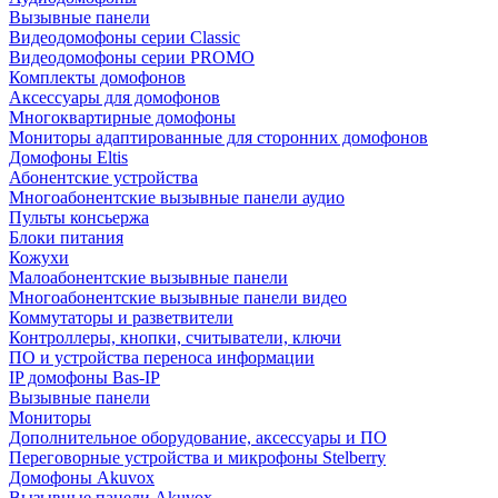
Вызывные панели
Видеодомофоны серии Classic
Видеодомофоны серии PROMO
Комплекты домофонов
Аксессуары для домофонов
Многоквартирные домофоны
Мониторы адаптированные для сторонних домофонов
Домофоны Eltis
Абонентские устройства
Многоабонентские вызывные панели аудио
Пульты консьержа
Блоки питания
Кожухи
Малоабонентские вызывные панели
Многоабонентские вызывные панели видео
Коммутаторы и разветвители
Контроллеры, кнопки, считыватели, ключи
ПО и устройства переноса информации
IP домофоны Bas-IP
Вызывные панели
Мониторы
Дополнительное оборудование, аксессуары и ПО
Переговорные устройства и микрофоны Stelberry
Домофоны Akuvox
Вызывные панели Akuvox