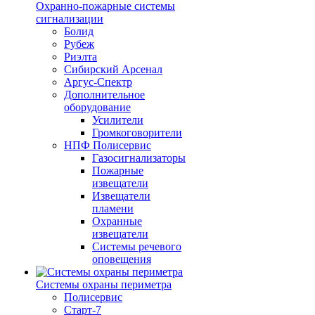
Охранно-пожарные системы
сигнализации
Болид
Рубеж
Риэлта
Сибирский Арсенал
Аргус-Спектр
Дополнительное
оборудование
Усилители
Громкоговорители
НПФ Полисервис
Газосигнализаторы
Пожарные
извещатели
Извещатели
пламени
Охранные
извещатели
Системы речевого
оповещения
Системы охраны периметра
Полисервис
Старт-7