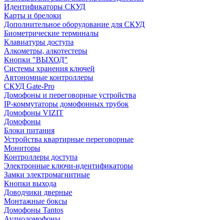
Идентификаторы СКУД
Карты и брелоки
Дополнительное оборудование для СКУД
Биометрические терминалы
Клавиатуры доступа
Алкометры, алкотестеры
Кнопки "ВЫХОД"
Системы хранения ключей
Автономные контроллеры
СКУД Gate-Pro
Домофоны и переговорные устройства
IP-коммутаторы домофонных трубок
Домофоны VIZIT
Домофоны
Блоки питания
Устройства квартирные переговорные
Мониторы
Контроллеры доступа
Электронные ключи-идентификаторы
Замки электромагнитные
Кнопки выхода
Доводчики дверные
Монтажные боксы
Домофоны Tantos
Аудиодомофоны