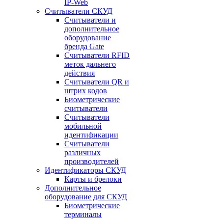
IP-Web
Считыватели СКУД
Считыватели и
дополнительное
оборудование
бренда Gate
Считыватели RFID
меток дальнего
действия
Считыватели QR и
штрих кодов
Биометрические
считыватели
Считыватели
мобильной
идентификации
Считыватели
различных
производителей
Идентификаторы СКУД
Карты и брелоки
Дополнительное
оборудование для СКУД
Биометрические
терминалы