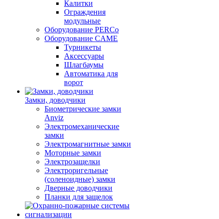
Калитки
Ограждения
модульные
Оборудование PERCo
Оборудование CAME
Турникеты
Аксессуары
Шлагбаумы
Автоматика для
ворот
Замки, доводчики
Биометрические замки
Anviz
Электромеханические
замки
Электромагнитные замки
Моторные замки
Электрозащелки
Электроригельные
(cоленоидные) замки
Дверные доводчики
Планки для защелок