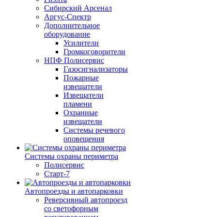
Сибирский Арсенал
Аргус-Спектр
Дополнительное
оборудование
Усилители
Громкоговорители
НПФ Полисервис
Газосигнализаторы
Пожарные
извещатели
Извещатели
пламени
Охранные
извещатели
Системы речевого
оповещения
Системы охраны периметра
Полисервис
Старт-7
Автопроезды и автопарковки
Реверсивный автопроезд
со светофорным