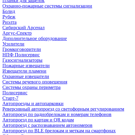
Планки для защелок
Охранно-пожарные системы сигнализации
Болид
Рубеж
Риэлта
Сибирский Арсенал
Аргус-Спектр
Дополнительное оборудование
Усилители
Громкоговорители
НПФ Полисервис
Газосигнализаторы
Пожарные извещатели
Извещатели пламени
Охранные извещатели
Системы речевого оповещения
Системы охраны периметра
Полисервис
Старт-7
Автопроезды и автопарковки
Реверсивный автопроезд со светофорным регулированием
Автопроезд по радиобрелокам и номерам телефонов
Автопроезд по картам и QR кодам
Автопроезд с распознаванием автономеров
Автопроезд по BLE брелокам и меткам на смартфонах