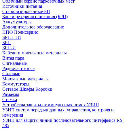
Облачный сервис парковочных мест
Источники питания
Стабилизированные БП
Блоки резервного питания (БРП)
Аккумуляторы
Дополнительное оборудование
НПФ Полисервис
БРП1-ТИ
БРП
БРП-И
Кабели и монтажные материалы
Витая пара
Сигнальные
Радиочастотные
Силовые
Монтажные материалы
Коммутаторы
Сетевое Шкафы Коробки
Разъёмы
Стяжка
Уcтройства защиты от импульсных помех УЗИП
УЗИП систем передачи данных, управления, контроля и
измерения
УЗИП для защиты линий последовательного интерфейса RS-
485