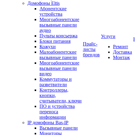
Домофоны Eltis
Абонентские
устройства
Многоабонентские
вызывные панели
аудио
Пульты консьержа
Услуги
Блоки питания
Прайс-
Кожухи
Ремонт
листы
Малоабонентские
Доставка
брендов
вызывные панели
Монтаж
Многоабонентские
вызывные панели
видео
Коммутаторы и
разветвители
Контроллеры,
кнопки,
считыватели, ключи
ПО и устройства
переноса
информации
IP домофоны Bas-IP
Вызывные панели
Мониторы