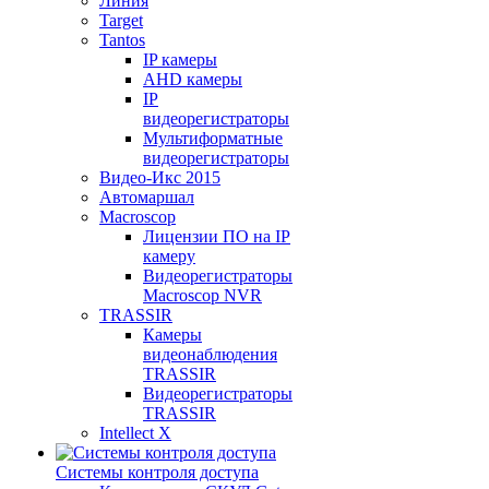
Линия
Target
Tantos
IP камеры
AHD камеры
IP
видеорегистраторы
Мультиформатные
видеорегистраторы
Видео-Икс 2015
Автомаршал
Macroscop
Лицензии ПО на IP
камеру
Видеорегистраторы
Macroscop NVR
TRASSIR
Камеры
видеонаблюдения
TRASSIR
Видеорегистраторы
TRASSIR
Intellect X
Системы контроля доступа