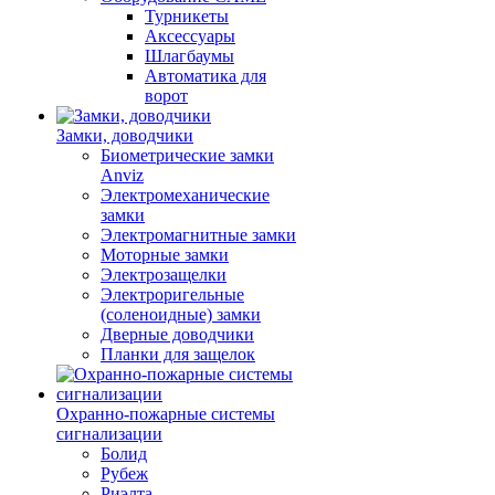
Турникеты
Аксессуары
Шлагбаумы
Автоматика для
ворот
Замки, доводчики
Биометрические замки
Anviz
Электромеханические
замки
Электромагнитные замки
Моторные замки
Электрозащелки
Электроригельные
(cоленоидные) замки
Дверные доводчики
Планки для защелок
Охранно-пожарные системы
сигнализации
Болид
Рубеж
Риэлта