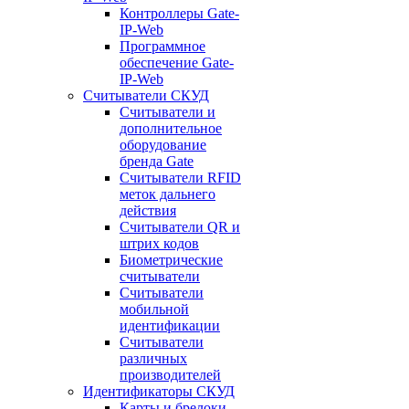
Контроллеры Gate-
IP-Web
Программное
обеспечение Gate-
IP-Web
Считыватели СКУД
Считыватели и
дополнительное
оборудование
бренда Gate
Считыватели RFID
меток дальнего
действия
Считыватели QR и
штрих кодов
Биометрические
считыватели
Считыватели
мобильной
идентификации
Считыватели
различных
производителей
Идентификаторы СКУД
Карты и брелоки