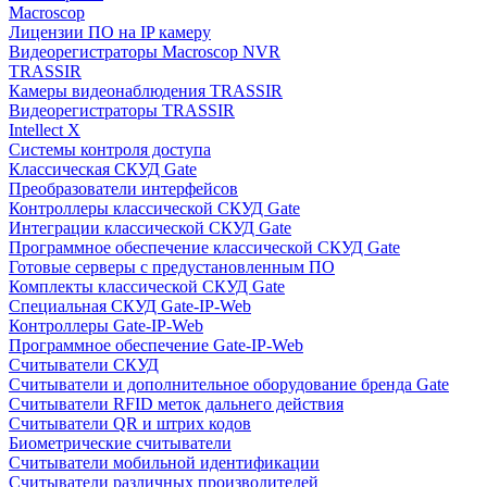
Macroscop
Лицензии ПО на IP камеру
Видеорегистраторы Macroscop NVR
TRASSIR
Камеры видеонаблюдения TRASSIR
Видеорегистраторы TRASSIR
Intellect X
Системы контроля доступа
Классическая СКУД Gate
Преобразователи интерфейсов
Контроллеры классической СКУД Gate
Интеграции классической СКУД Gate
Программное обеспечение классической СКУД Gate
Готовые серверы с предустановленным ПО
Комплекты классической СКУД Gate
Специальная СКУД Gate-IP-Web
Контроллеры Gate-IP-Web
Программное обеспечение Gate-IP-Web
Считыватели СКУД
Считыватели и дополнительное оборудование бренда Gate
Считыватели RFID меток дальнего действия
Считыватели QR и штрих кодов
Биометрические считыватели
Считыватели мобильной идентификации
Считыватели различных производителей