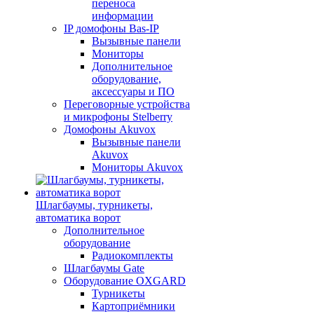
переноса
информации
IP домофоны Bas-IP
Вызывные панели
Мониторы
Дополнительное
оборудование,
аксессуары и ПО
Переговорные устройства
и микрофоны Stelberry
Домофоны Akuvox
Вызывные панели
Akuvox
Мониторы Akuvox
Шлагбаумы, турникеты,
автоматика ворот
Дополнительное
оборудование
Радиокомплекты
Шлагбаумы Gate
Оборудование OXGARD
Турникеты
Картоприёмники