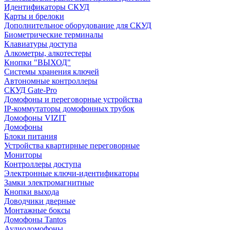
Идентификаторы СКУД
Карты и брелоки
Дополнительное оборудование для СКУД
Биометрические терминалы
Клавиатуры доступа
Алкометры, алкотестеры
Кнопки "ВЫХОД"
Системы хранения ключей
Автономные контроллеры
СКУД Gate-Pro
Домофоны и переговорные устройства
IP-коммутаторы домофонных трубок
Домофоны VIZIT
Домофоны
Блоки питания
Устройства квартирные переговорные
Мониторы
Контроллеры доступа
Электронные ключи-идентификаторы
Замки электромагнитные
Кнопки выхода
Доводчики дверные
Монтажные боксы
Домофоны Tantos
Аудиодомофоны