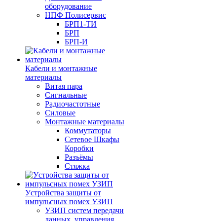
оборудование
НПФ Полисервис
БРП1-ТИ
БРП
БРП-И
Кабели и монтажные
материалы
Витая пара
Сигнальные
Радиочастотные
Силовые
Монтажные материалы
Коммутаторы
Сетевое Шкафы
Коробки
Разъёмы
Стяжка
Уcтройства защиты от
импульсных помех УЗИП
УЗИП систем передачи
данных, управления,