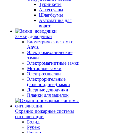
Турникеты
Аксессуары
Шлагбаумы
Автоматика для
ворот
Замки, доводчики
Биометрические замки
Anviz
Электромеханические
замки
Электромагнитные замки
Моторные замки
Электрозащелки
Электроригельные
(cоленоидные) замки
Дверные доводчики
Планки для защелок
Охранно-пожарные системы
сигнализации
Болид
Рубеж
Риэлта