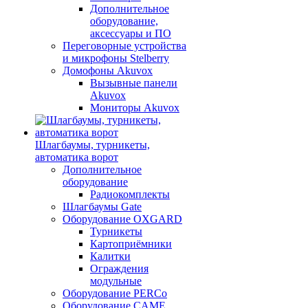
Дополнительное
оборудование,
аксессуары и ПО
Переговорные устройства
и микрофоны Stelberry
Домофоны Akuvox
Вызывные панели
Akuvox
Мониторы Akuvox
Шлагбаумы, турникеты,
автоматика ворот
Дополнительное
оборудование
Радиокомплекты
Шлагбаумы Gate
Оборудование OXGARD
Турникеты
Картоприёмники
Калитки
Ограждения
модульные
Оборудование PERCo
Оборудование CAME