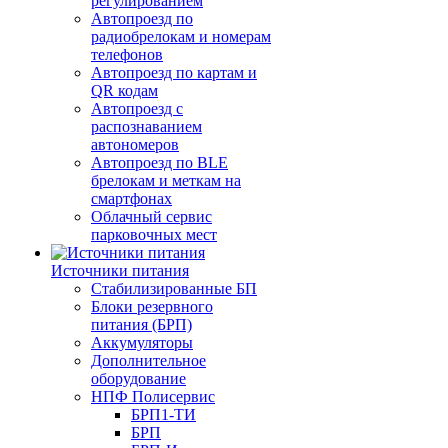
регулированием
Автопроезд по
радиобрелокам и номерам
телефонов
Автопроезд по картам и
QR кодам
Автопроезд с
распознаванием
автономеров
Автопроезд по BLE
брелокам и меткам на
смартфонах
Облачный сервис
парковочных мест
Источники питания
Стабилизированные БП
Блоки резервного
питания (БРП)
Аккумуляторы
Дополнительное
оборудование
НПФ Полисервис
БРП1-ТИ
БРП