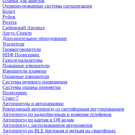
Планки для защелок
Охранно-пожарные системы сигнализации
Болид
Рубеж
Риэлта
Сибирский Арсенал
Аргус-Спектр
Дополнительное оборудование
Усилители
Громкоговорители
НПФ Полисервис
Газосигнализаторы
Пожарные извещатели
Извещатели пламени
Охранные извещатели
Системы речевого оповещения
Системы охраны периметра
Полисервис
Старт-7
Автопроезды и автопарковки
Реверсивный автопроезд со светофорным регулированием
Автопроезд по радиобрелокам и номерам телефонов
Автопроезд по картам и QR кодам
Автопроезд с распознаванием автономеров
Автопроезд по BLE брелокам и меткам на смартфонах