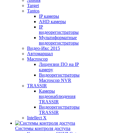
Линия
Target
Tantos
IP камеры
AHD камеры
IP
видеорегистраторы
Мультиформатные
видеорегистраторы
Видео-Икс 2015
Автомаршал
Macroscop
Лицензии ПО на IP
камеру
Видеорегистраторы
Macroscop NVR
TRASSIR
Камеры
видеонаблюдения
TRASSIR
Видеорегистраторы
TRASSIR
Intellect X
Системы контроля доступа