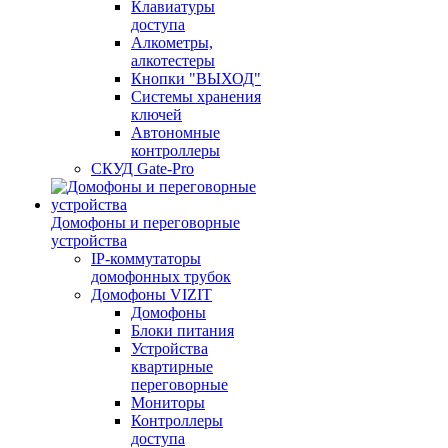
Клавиатуры
доступа
Алкометры,
алкотестеры
Кнопки "ВЫХОД"
Системы хранения
ключей
Автономные
контроллеры
СКУД Gate-Pro
Домофоны и переговорные
устройства
IP-коммутаторы
домофонных трубок
Домофоны VIZIT
Домофоны
Блоки питания
Устройства
квартирные
переговорные
Мониторы
Контроллеры
доступа