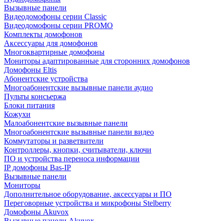
Вызывные панели
Видеодомофоны серии Classic
Видеодомофоны серии PROMO
Комплекты домофонов
Аксессуары для домофонов
Многоквартирные домофоны
Мониторы адаптированные для сторонних домофонов
Домофоны Eltis
Абонентские устройства
Многоабонентские вызывные панели аудио
Пульты консьержа
Блоки питания
Кожухи
Малоабонентские вызывные панели
Многоабонентские вызывные панели видео
Коммутаторы и разветвители
Контроллеры, кнопки, считыватели, ключи
ПО и устройства переноса информации
IP домофоны Bas-IP
Вызывные панели
Мониторы
Дополнительное оборудование, аксессуары и ПО
Переговорные устройства и микрофоны Stelberry
Домофоны Akuvox
Вызывные панели Akuvox