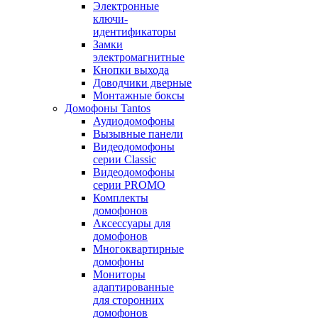
Электронные
ключи-
идентификаторы
Замки
электромагнитные
Кнопки выхода
Доводчики дверные
Монтажные боксы
Домофоны Tantos
Аудиодомофоны
Вызывные панели
Видеодомофоны
серии Classic
Видеодомофоны
серии PROMO
Комплекты
домофонов
Аксессуары для
домофонов
Многоквартирные
домофоны
Мониторы
адаптированные
для сторонних
домофонов