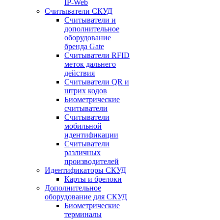
IP-Web
Считыватели СКУД
Считыватели и
дополнительное
оборудование
бренда Gate
Считыватели RFID
меток дальнего
действия
Считыватели QR и
штрих кодов
Биометрические
считыватели
Считыватели
мобильной
идентификации
Считыватели
различных
производителей
Идентификаторы СКУД
Карты и брелоки
Дополнительное
оборудование для СКУД
Биометрические
терминалы