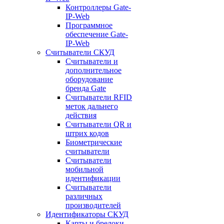
Контроллеры Gate-
IP-Web
Программное
обеспечение Gate-
IP-Web
Считыватели СКУД
Считыватели и
дополнительное
оборудование
бренда Gate
Считыватели RFID
меток дальнего
действия
Считыватели QR и
штрих кодов
Биометрические
считыватели
Считыватели
мобильной
идентификации
Считыватели
различных
производителей
Идентификаторы СКУД
Карты и брелоки