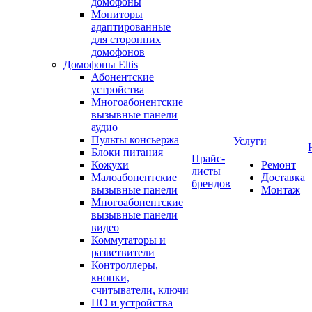
домофоны
Мониторы
адаптированные
для сторонних
домофонов
Домофоны Eltis
Абонентские
устройства
Многоабонентские
вызывные панели
аудио
Пульты консьержа
Услуги
Блоки питания
Прайс-
Кожухи
Ремонт
листы
Малоабонентские
Доставка
брендов
вызывные панели
Монтаж
Многоабонентские
вызывные панели
видео
Коммутаторы и
разветвители
Контроллеры,
кнопки,
считыватели, ключи
ПО и устройства