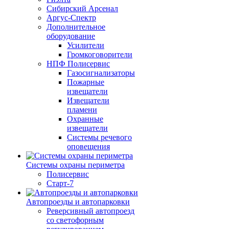
Сибирский Арсенал
Аргус-Спектр
Дополнительное
оборудование
Усилители
Громкоговорители
НПФ Полисервис
Газосигнализаторы
Пожарные
извещатели
Извещатели
пламени
Охранные
извещатели
Системы речевого
оповещения
Системы охраны периметра
Полисервис
Старт-7
Автопроезды и автопарковки
Реверсивный автопроезд
со светофорным