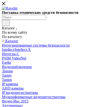
Поставка технических средств безопасности
Каталог
По всему сайту
По каталогу
Каталог
Интегрированные системы безопасности
Intellect/Intellect-X
Интегра-С
PSIM VideoNet
Eselta
Видеонаблюдение
Линия
Target
Tantos
IP камеры
AHD камеры
IP видеорегистраторы
Мультиформатные видеорегистраторы
Видео-Икс 2015
Автомаршал