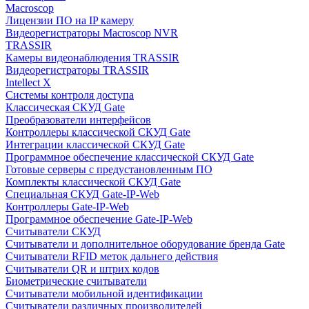
Macroscop
Лицензии ПО на IP камеру
Видеорегистраторы Macroscop NVR
TRASSIR
Камеры видеонаблюдения TRASSIR
Видеорегистраторы TRASSIR
Intellect X
Системы контроля доступа
Классическая СКУД Gate
Преобразователи интерфейсов
Контроллеры классической СКУД Gate
Интеграции классической СКУД Gate
Программное обеспечение классической СКУД Gate
Готовые серверы с предустановленным ПО
Комплекты классической СКУД Gate
Специальная СКУД Gate-IP-Web
Контроллеры Gate-IP-Web
Программное обеспечение Gate-IP-Web
Считыватели СКУД
Считыватели и дополнительное оборудование бренда Gate
Считыватели RFID меток дальнего действия
Считыватели QR и штрих кодов
Биометрические считыватели
Считыватели мобильной идентификации
Считыватели различных производителей