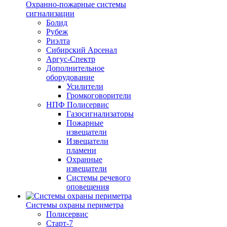
Охранно-пожарные системы
сигнализации
Болид
Рубеж
Риэлта
Сибирский Арсенал
Аргус-Спектр
Дополнительное
оборудование
Усилители
Громкоговорители
НПФ Полисервис
Газосигнализаторы
Пожарные
извещатели
Извещатели
пламени
Охранные
извещатели
Системы речевого
оповещения
Системы охраны периметра
Полисервис
Старт-7