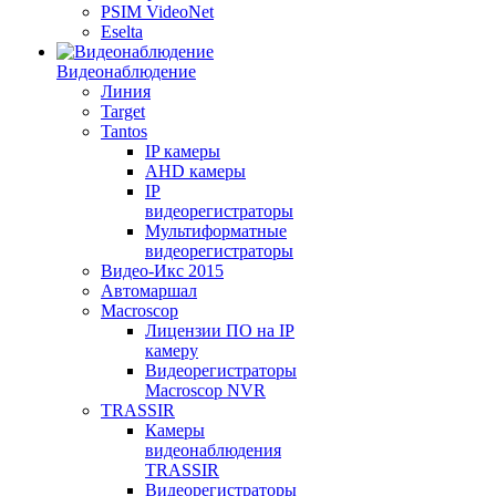
PSIM VideoNet
Eselta
Видеонаблюдение
Линия
Target
Tantos
IP камеры
AHD камеры
IP
видеорегистраторы
Мультиформатные
видеорегистраторы
Видео-Икс 2015
Автомаршал
Macroscop
Лицензии ПО на IP
камеру
Видеорегистраторы
Macroscop NVR
TRASSIR
Камеры
видеонаблюдения
TRASSIR
Видеорегистраторы