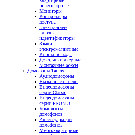
квартирные
переговорные
Мониторы
Контроллеры
доступа
Электронные
ключи-
идентификаторы
Замки
электромагнитные
Кнопки выхода
Доводчики дверные
Монтажные боксы
Домофоны Tantos
Аудиодомофоны
Вызывные панели
Видеодомофоны
серии Classic
Видеодомофоны
серии PROMO
Комплекты
домофонов
Аксессуары для
домофонов
Многоквартирные