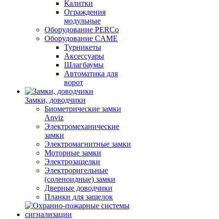
Калитки
Ограждения
модульные
Оборудование PERCo
Оборудование CAME
Турникеты
Аксессуары
Шлагбаумы
Автоматика для
ворот
Замки, доводчики
Биометрические замки
Anviz
Электромеханические
замки
Электромагнитные замки
Моторные замки
Электрозащелки
Электроригельные
(cоленоидные) замки
Дверные доводчики
Планки для защелок