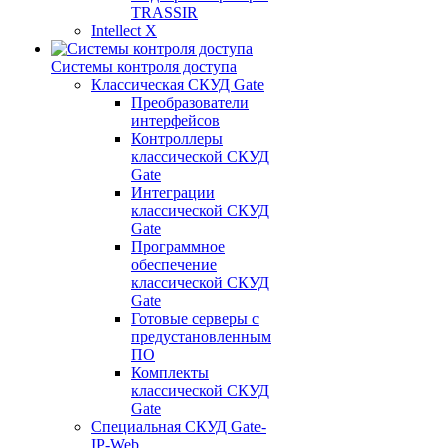
TRASSIR
Intellect X
Системы контроля доступа
Классическая СКУД Gate
Преобразователи
интерфейсов
Контроллеры
классической СКУД
Gate
Интеграции
классической СКУД
Gate
Программное
обеспечение
классической СКУД
Gate
Готовые серверы с
предустановленным
ПО
Комплекты
классической СКУД
Gate
Специальная СКУД Gate-
IP-Web