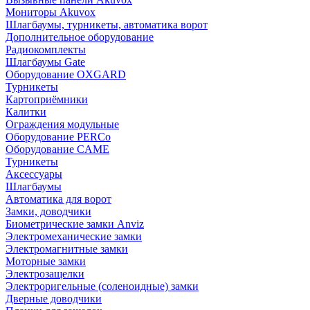
Мониторы Akuvox
Шлагбаумы, турникеты, автоматика ворот
Дополнительное оборудование
Радиокомплекты
Шлагбаумы Gate
Оборудование OXGARD
Турникеты
Картоприёмники
Калитки
Ограждения модульные
Оборудование PERCo
Оборудование CAME
Турникеты
Аксессуары
Шлагбаумы
Автоматика для ворот
Замки, доводчики
Биометрические замки Anviz
Электромеханические замки
Электромагнитные замки
Моторные замки
Электрозащелки
Электроригельные (cоленоидные) замки
Дверные доводчики