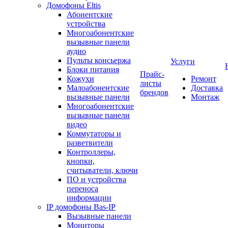
Домофоны Eltis
Абонентские
устройства
Многоабонентские
вызывные панели
аудио
Пульты консьержа
Услуги
Блоки питания
Прайс-
Кожухи
Ремонт
листы
Малоабонентские
Доставка
брендов
вызывные панели
Монтаж
Многоабонентские
вызывные панели
видео
Коммутаторы и
разветвители
Контроллеры,
кнопки,
считыватели, ключи
ПО и устройства
переноса
информации
IP домофоны Bas-IP
Вызывные панели
Мониторы