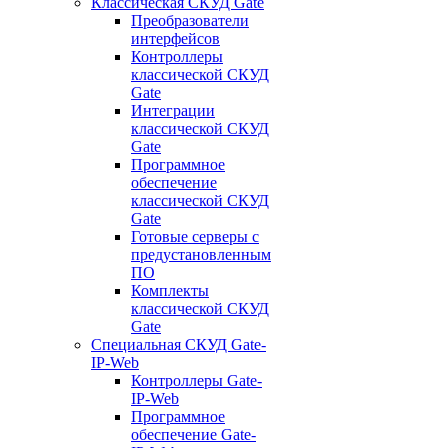
Классическая СКУД Gate
Преобразователи
интерфейсов
Контроллеры
классической СКУД
Gate
Интеграции
классической СКУД
Gate
Программное
обеспечение
классической СКУД
Gate
Готовые серверы с
предустановленным
ПО
Комплекты
классической СКУД
Gate
Специальная СКУД Gate-
IP-Web
Контроллеры Gate-
IP-Web
Программное
обеспечение Gate-