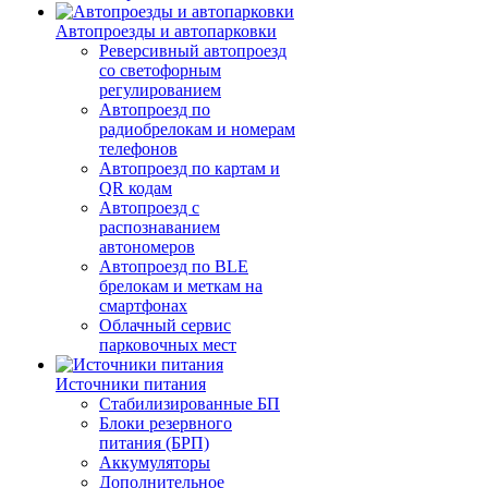
Автопроезды и автопарковки
Реверсивный автопроезд
со светофорным
регулированием
Автопроезд по
радиобрелокам и номерам
телефонов
Автопроезд по картам и
QR кодам
Автопроезд с
распознаванием
автономеров
Автопроезд по BLE
брелокам и меткам на
смартфонах
Облачный сервис
парковочных мест
Источники питания
Стабилизированные БП
Блоки резервного
питания (БРП)
Аккумуляторы
Дополнительное