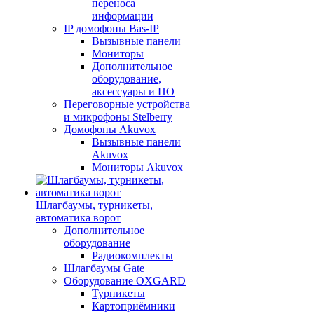
переноса
информации
IP домофоны Bas-IP
Вызывные панели
Мониторы
Дополнительное
оборудование,
аксессуары и ПО
Переговорные устройства
и микрофоны Stelberry
Домофоны Akuvox
Вызывные панели
Akuvox
Мониторы Akuvox
Шлагбаумы, турникеты,
автоматика ворот
Дополнительное
оборудование
Радиокомплекты
Шлагбаумы Gate
Оборудование OXGARD
Турникеты
Картоприёмники