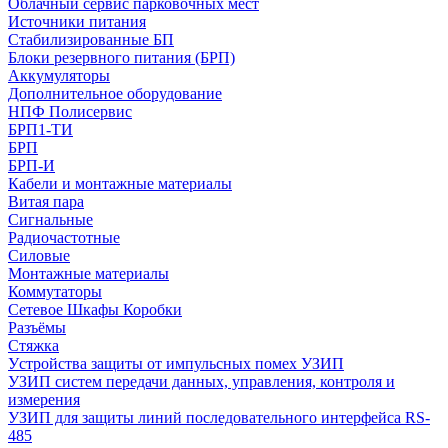
Облачный сервис парковочных мест
Источники питания
Стабилизированные БП
Блоки резервного питания (БРП)
Аккумуляторы
Дополнительное оборудование
НПФ Полисервис
БРП1-ТИ
БРП
БРП-И
Кабели и монтажные материалы
Витая пара
Сигнальные
Радиочастотные
Силовые
Монтажные материалы
Коммутаторы
Сетевое Шкафы Коробки
Разъёмы
Стяжка
Уcтройства защиты от импульсных помех УЗИП
УЗИП систем передачи данных, управления, контроля и
измерения
УЗИП для защиты линий последовательного интерфейса RS-
485