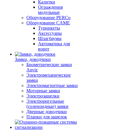
Калитки
Ограждения
модульные
Оборудование PERCo
Оборудование CAME
Турникеты
Аксессуары
Шлагбаумы
Автоматика для
ворот
Замки, доводчики
Биометрические замки
Anviz
Электромеханические
замки
Электромагнитные замки
Моторные замки
Электрозащелки
Электроригельные
(cоленоидные) замки
Дверные доводчики
Планки для защелок