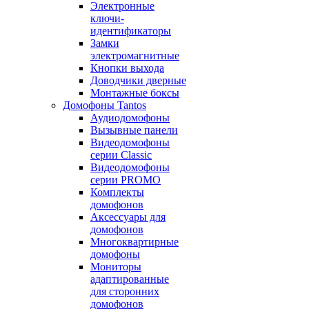
Электронные
ключи-
идентификаторы
Замки
электромагнитные
Кнопки выхода
Доводчики дверные
Монтажные боксы
Домофоны Tantos
Аудиодомофоны
Вызывные панели
Видеодомофоны
серии Classic
Видеодомофоны
серии PROMO
Комплекты
домофонов
Аксессуары для
домофонов
Многоквартирные
домофоны
Мониторы
адаптированные
для сторонних
домофонов