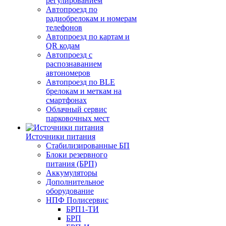
регулированием
Автопроезд по
радиобрелокам и номерам
телефонов
Автопроезд по картам и
QR кодам
Автопроезд с
распознаванием
автономеров
Автопроезд по BLE
брелокам и меткам на
смартфонах
Облачный сервис
парковочных мест
Источники питания
Стабилизированные БП
Блоки резервного
питания (БРП)
Аккумуляторы
Дополнительное
оборудование
НПФ Полисервис
БРП1-ТИ
БРП