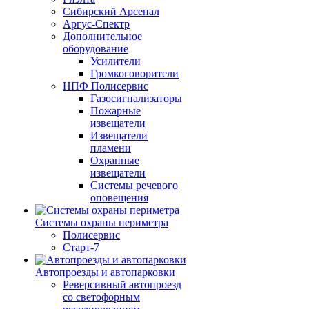
Сибирский Арсенал
Аргус-Спектр
Дополнительное
оборудование
Усилители
Громкоговорители
НПФ Полисервис
Газосигнализаторы
Пожарные
извещатели
Извещатели
пламени
Охранные
извещатели
Системы речевого
оповещения
Системы охраны периметра
Полисервис
Старт-7
Автопроезды и автопарковки
Реверсивный автопроезд
со светофорным