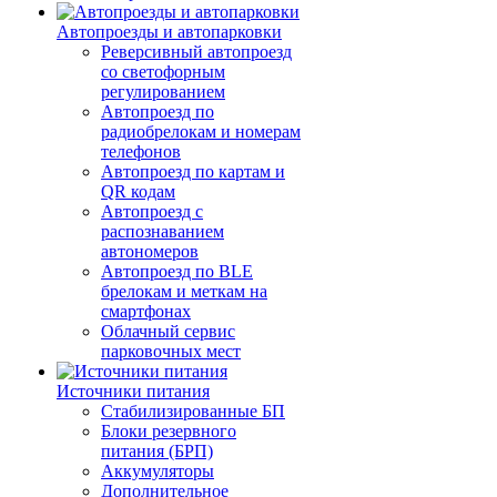
Автопроезды и автопарковки
Реверсивный автопроезд
со светофорным
регулированием
Автопроезд по
радиобрелокам и номерам
телефонов
Автопроезд по картам и
QR кодам
Автопроезд с
распознаванием
автономеров
Автопроезд по BLE
брелокам и меткам на
смартфонах
Облачный сервис
парковочных мест
Источники питания
Стабилизированные БП
Блоки резервного
питания (БРП)
Аккумуляторы
Дополнительное