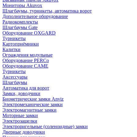
Мониторы Akuvox
Шлагбаумы, турникеты, автоматика ворот
Дополнительное оборудование
Радиокомплекты
Шлагбаумы Gate
Оборудование OXGARD
Турникеты
Картоприёмники
Калитки
Ограждения модульные
Оборудование PERCo
Оборудование CAME
Турникеты
Аксессуары
Шлагбаумы
Автоматика для ворот
Замки, доводчики
Биометрические замки Anviz
Электромеханические замки
Электромагнитные замки
Моторные замки
Электрозащелки
Электроригельные (cоленоидные) замки
Дверные доводчики