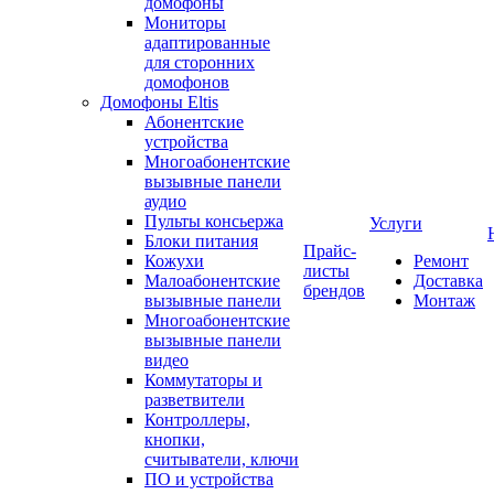
домофоны
Мониторы
адаптированные
для сторонних
домофонов
Домофоны Eltis
Абонентские
устройства
Многоабонентские
вызывные панели
аудио
Пульты консьержа
Услуги
Блоки питания
Прайс-
Кожухи
Ремонт
листы
Малоабонентские
Доставка
брендов
вызывные панели
Монтаж
Многоабонентские
вызывные панели
видео
Коммутаторы и
разветвители
Контроллеры,
кнопки,
считыватели, ключи
ПО и устройства