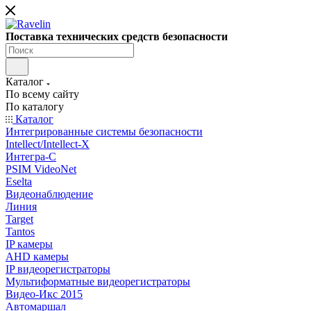
Поставка технических средств безопасности
Каталог
По всему сайту
По каталогу
Каталог
Интегрированные системы безопасности
Intellect/Intellect-X
Интегра-С
PSIM VideoNet
Eselta
Видеонаблюдение
Линия
Target
Tantos
IP камеры
AHD камеры
IP видеорегистраторы
Мультиформатные видеорегистраторы
Видео-Икс 2015
Автомаршал