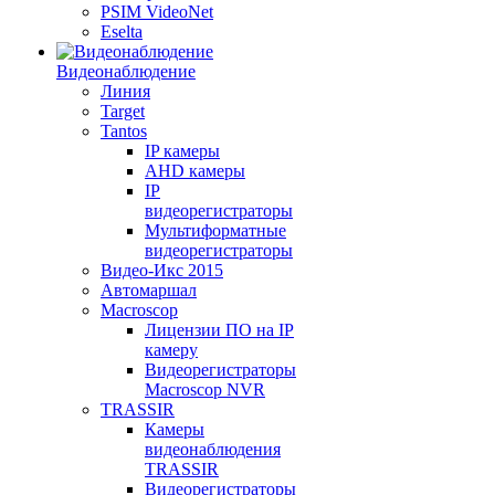
PSIM VideoNet
Eselta
Видеонаблюдение
Линия
Target
Tantos
IP камеры
AHD камеры
IP
видеорегистраторы
Мультиформатные
видеорегистраторы
Видео-Икс 2015
Автомаршал
Macroscop
Лицензии ПО на IP
камеру
Видеорегистраторы
Macroscop NVR
TRASSIR
Камеры
видеонаблюдения
TRASSIR
Видеорегистраторы