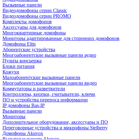
Вызывные панели
Видеодомофоны серии Classic
Видеодомофоны серии PROMO
Комплекты домофонов
Аксессуары для домофонов
Многоквартирные домофоны
Мониторы адаптированные для сторонних домофонов
Домофоны Eltis
Абонентские устройства
Многоабонентские вызывные панели аудио
Пульты консьержа
Блоки питания
Кожухи
Малоабонентские вызывные панели
Многоабонентские вызывные панели видео
Коммутаторы и разветвители
Контроллеры, кнопки, считыватели, ключи
ПО и устройства переноса информации
IP домофоны Bas-IP
Вызывные панели
Мониторы
Дополнительное оборудование, аксессуары и ПО
Переговорные устройства и микрофоны Stelberry
Домофоны Akuvox
Вызывные панели Akuvox