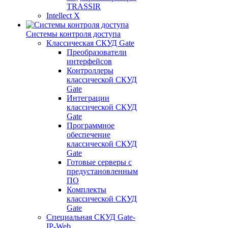
TRASSIR
Intellect X
Системы контроля доступа
Классическая СКУД Gate
Преобразователи
интерфейсов
Контроллеры
классической СКУД
Gate
Интеграции
классической СКУД
Gate
Программное
обеспечение
классической СКУД
Gate
Готовые серверы с
предустановленным
ПО
Комплекты
классической СКУД
Gate
Специальная СКУД Gate-
IP-Web