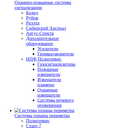
Охранно-пожарные системы
сигнализации
Болид
Рубеж
Риэлта
Сибирский Арсенал
Аргус-Спектр
Дополнительное
оборудование
Усилители
Громкоговорители
НПФ Полисервис
Газосигнализаторы
Пожарные
извещатели
Извещатели
пламени
Охранные
извещатели
Системы речевого
оповещения
Системы охраны периметра
Полисервис
Старт-7