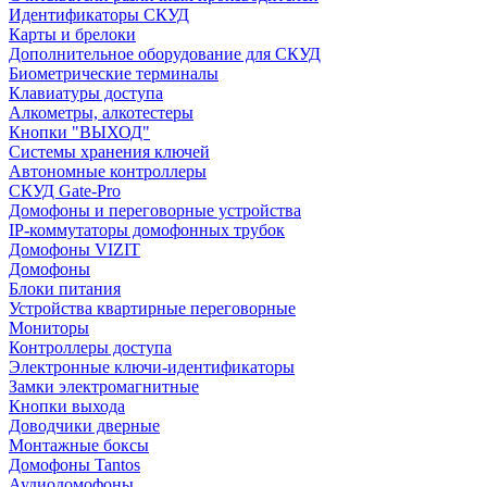
Идентификаторы СКУД
Карты и брелоки
Дополнительное оборудование для СКУД
Биометрические терминалы
Клавиатуры доступа
Алкометры, алкотестеры
Кнопки "ВЫХОД"
Системы хранения ключей
Автономные контроллеры
СКУД Gate-Pro
Домофоны и переговорные устройства
IP-коммутаторы домофонных трубок
Домофоны VIZIT
Домофоны
Блоки питания
Устройства квартирные переговорные
Мониторы
Контроллеры доступа
Электронные ключи-идентификаторы
Замки электромагнитные
Кнопки выхода
Доводчики дверные
Монтажные боксы
Домофоны Tantos
Аудиодомофоны