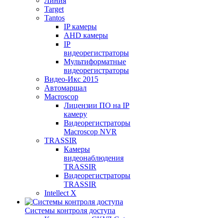
Линия
Target
Tantos
IP камеры
AHD камеры
IP
видеорегистраторы
Мультиформатные
видеорегистраторы
Видео-Икс 2015
Автомаршал
Macroscop
Лицензии ПО на IP
камеру
Видеорегистраторы
Macroscop NVR
TRASSIR
Камеры
видеонаблюдения
TRASSIR
Видеорегистраторы
TRASSIR
Intellect X
Системы контроля доступа