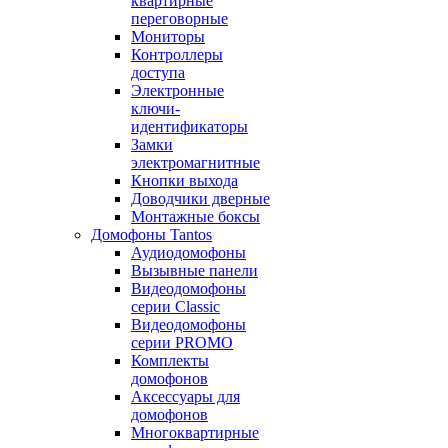
квартирные
переговорные
Мониторы
Контроллеры
доступа
Электронные
ключи-
идентификаторы
Замки
электромагнитные
Кнопки выхода
Доводчики дверные
Монтажные боксы
Домофоны Tantos
Аудиодомофоны
Вызывные панели
Видеодомофоны
серии Classic
Видеодомофоны
серии PROMO
Комплекты
домофонов
Аксессуары для
домофонов
Многоквартирные