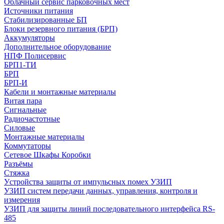
Облачный сервис парковочных мест
Источники питания
Стабилизированные БП
Блоки резервного питания (БРП)
Аккумуляторы
Дополнительное оборудование
НПФ Полисервис
БРП1-ТИ
БРП
БРП-И
Кабели и монтажные материалы
Витая пара
Сигнальные
Радиочастотные
Силовые
Монтажные материалы
Коммутаторы
Сетевое Шкафы Коробки
Разъёмы
Стяжка
Уcтройства защиты от импульсных помех УЗИП
УЗИП систем передачи данных, управления, контроля и
измерения
УЗИП для защиты линий последовательного интерфейса RS-
485