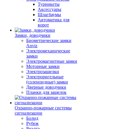
Турникеты
Аксессуары
Шлагбаумы
Автоматика для
ворот
Замки, доводчики
Биометрические замки
Anviz
Электромеханические
замки
Электромагнитные замки
Моторные замки
Электрозащелки
Электроригельные
(cоленоидные) замки
Дверные доводчики
Планки для защелок
Охранно-пожарные системы
сигнализации
Болид
Рубеж
Риэлта