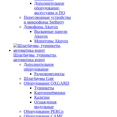
Дополнительное
оборудование,
аксессуары и ПО
Переговорные устройства
и микрофоны Stelberry
Домофоны Akuvox
Вызывные панели
Akuvox
Мониторы Akuvox
Шлагбаумы, турникеты,
автоматика ворот
Дополнительное
оборудование
Радиокомплекты
Шлагбаумы Gate
Оборудование OXGARD
Турникеты
Картоприёмники
Калитки
Ограждения
модульные
Оборудование PERCo
Оборудование CAME