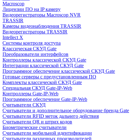
Macroscop
Лицензии ПО на IP камеру
Видеорегистраторы Macroscop NVR
TRASSIR
Камеры видеонаблюдения TRASSIR
Видеорегистраторы TRASSIR
Intellect X
Системы контроля доступа
Классическая СКУД Gate
Преобразователи интерфейсов
Контроллеры классической СКУД Gate
Интеграции классической СКУД Gate
Программное обеспечение классической СКУД Gate
Готовые серверы с предустановленным ПО
Комплекты классической СКУД Gate
Специальная СКУД Gate-IP-Web
Контроллеры Gate-IP-Web
Программное обеспечение Gate-IP-Web
Считыватели СКУД
Считыватели и дополнительное оборудование бренда Gate
Считыватели RFID меток дальнего действия
Считыватели QR и штрих кодов
Биометрические считыватели
Считыватели мобильной идентификации
Считыватели различных производителей