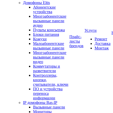
Домофоны Eltis
Абонентские
устройства
Многоабонентские
вызывные панели
аудио
Пульты консьержа
Услуги
Блоки питания
Прайс-
Кожухи
Ремонт
листы
Малоабонентские
Доставка
брендов
вызывные панели
Монтаж
Многоабонентские
вызывные панели
видео
Коммутаторы и
разветвители
Контроллеры,
кнопки,
считыватели, ключи
ПО и устройства
переноса
информации
IP домофоны Bas-IP
Вызывные панели
Мониторы