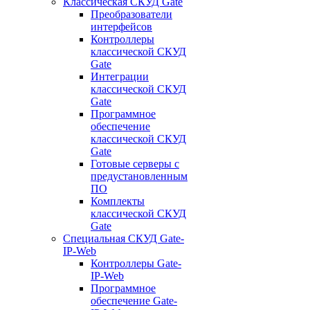
Классическая СКУД Gate
Преобразователи
интерфейсов
Контроллеры
классической СКУД
Gate
Интеграции
классической СКУД
Gate
Программное
обеспечение
классической СКУД
Gate
Готовые серверы с
предустановленным
ПО
Комплекты
классической СКУД
Gate
Специальная СКУД Gate-
IP-Web
Контроллеры Gate-
IP-Web
Программное
обеспечение Gate-