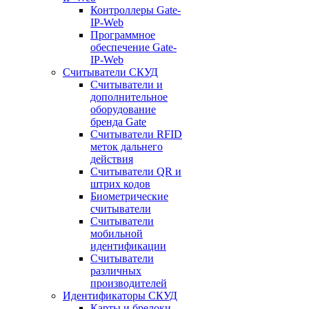
Контроллеры Gate-
IP-Web
Программное
обеспечение Gate-
IP-Web
Считыватели СКУД
Считыватели и
дополнительное
оборудование
бренда Gate
Считыватели RFID
меток дальнего
действия
Считыватели QR и
штрих кодов
Биометрические
считыватели
Считыватели
мобильной
идентификации
Считыватели
различных
производителей
Идентификаторы СКУД
Карты и брелоки