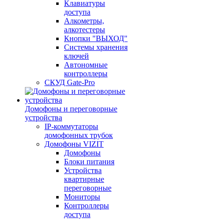
Клавиатуры
доступа
Алкометры,
алкотестеры
Кнопки "ВЫХОД"
Системы хранения
ключей
Автономные
контроллеры
СКУД Gate-Pro
Домофоны и переговорные
устройства
IP-коммутаторы
домофонных трубок
Домофоны VIZIT
Домофоны
Блоки питания
Устройства
квартирные
переговорные
Мониторы
Контроллеры
доступа