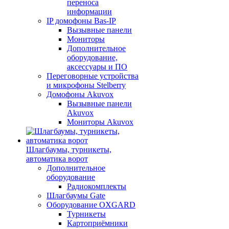
переноса
информации
IP домофоны Bas-IP
Вызывные панели
Мониторы
Дополнительное
оборудование,
аксессуары и ПО
Переговорные устройства
и микрофоны Stelberry
Домофоны Akuvox
Вызывные панели
Akuvox
Мониторы Akuvox
Шлагбаумы, турникеты,
автоматика ворот
Дополнительное
оборудование
Радиокомплекты
Шлагбаумы Gate
Оборудование OXGARD
Турникеты
Картоприёмники