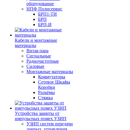
оборудование
НПФ Полисервис
БРП1-ТИ
БРП
БРП-И
Кабели и монтажные
материалы
Витая пара
Сигнальные
Радиочастотные
Силовые
Монтажные материалы
Коммутаторы
Сетевое Шкафы
Коробки
Разъёмы
Стяжка
Уcтройства защиты от
импульсных помех УЗИП
УЗИП систем передачи
данных, управления,