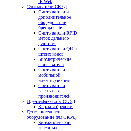
IP-Web
Считыватели СКУД
Считыватели и
дополнительное
оборудование
бренда Gate
Считыватели RFID
меток дальнего
действия
Считыватели QR и
штрих кодов
Биометрические
считыватели
Считыватели
мобильной
идентификации
Считыватели
различных
производителей
Идентификаторы СКУД
Карты и брелоки
Дополнительное
оборудование для СКУД
Биометрические
терминалы