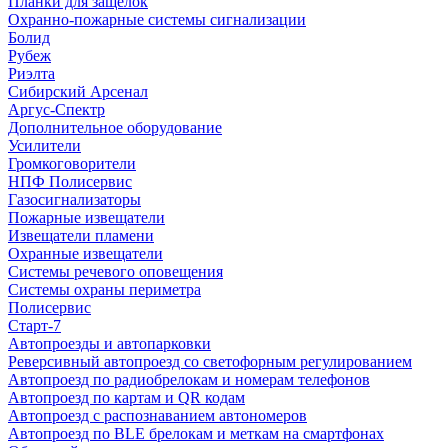
Планки для защелок
Охранно-пожарные системы сигнализации
Болид
Рубеж
Риэлта
Сибирский Арсенал
Аргус-Спектр
Дополнительное оборудование
Усилители
Громкоговорители
НПФ Полисервис
Газосигнализаторы
Пожарные извещатели
Извещатели пламени
Охранные извещатели
Системы речевого оповещения
Системы охраны периметра
Полисервис
Старт-7
Автопроезды и автопарковки
Реверсивный автопроезд со светофорным регулированием
Автопроезд по радиобрелокам и номерам телефонов
Автопроезд по картам и QR кодам
Автопроезд с распознаванием автономеров
Автопроезд по BLE брелокам и меткам на смартфонах