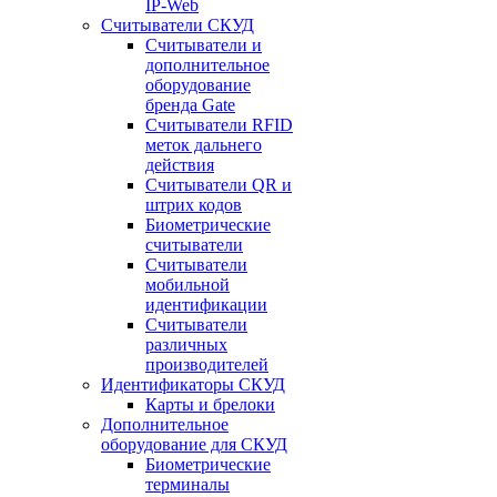
IP-Web
Считыватели СКУД
Считыватели и
дополнительное
оборудование
бренда Gate
Считыватели RFID
меток дальнего
действия
Считыватели QR и
штрих кодов
Биометрические
считыватели
Считыватели
мобильной
идентификации
Считыватели
различных
производителей
Идентификаторы СКУД
Карты и брелоки
Дополнительное
оборудование для СКУД
Биометрические
терминалы