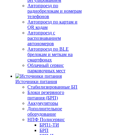
регулированием
Автопроезд по
радиобрелокам и номерам
телефонов
Автопроезд по картам и
QR кодам
Автопроезд с
распознаванием
автономеров
Автопроезд по BLE
брелокам и меткам на
смартфонах
Облачный сервис
парковочных мест
Источники питания
Стабилизированные БП
Блоки резервного
питания (БРП)
Аккумуляторы
Дополнительное
оборудование
НПФ Полисервис
БРП1-ТИ
БРП