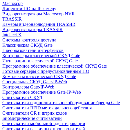
Macroscop
Лицензии ПО на IP камеру
Видеорегистраторы Macroscop NVR
TRASSIR
Камеры видеонаблюдения TRASSIR
Видеорегистраторы TRASSIR
Intellect X
Системы контроля доступа
Классическая СКУД Gate
Преобразователи интерфейсов
Контроллеры классической СКУД Gate
Интеграции классической СКУД Gate
Программное обеспечение классической СКУД Gate
Готовые серверы с предустановленным ПО
Комплекты классической СКУД Gate
Специальная СКУД Gate-IP-Web
Контроллеры Gate-IP-Web
Программное обеспечение Gate-IP-Web
Считыватели СКУД
Считыватели и дополнительное оборудование бренда Gate
Считыватели RFID меток дальнего действия
Считыватели QR и штрих кодов
Биометрические считыватели
Считыватели мобильной идентификации
Считыватели различных производителей