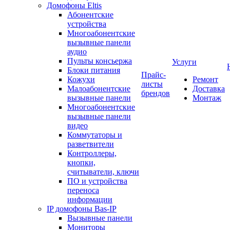
Домофоны Eltis
Абонентские
устройства
Многоабонентские
вызывные панели
аудио
Пульты консьержа
Услуги
Блоки питания
Прайс-
Кожухи
Ремонт
листы
Малоабонентские
Доставка
брендов
вызывные панели
Монтаж
Многоабонентские
вызывные панели
видео
Коммутаторы и
разветвители
Контроллеры,
кнопки,
считыватели, ключи
ПО и устройства
переноса
информации
IP домофоны Bas-IP
Вызывные панели
Мониторы