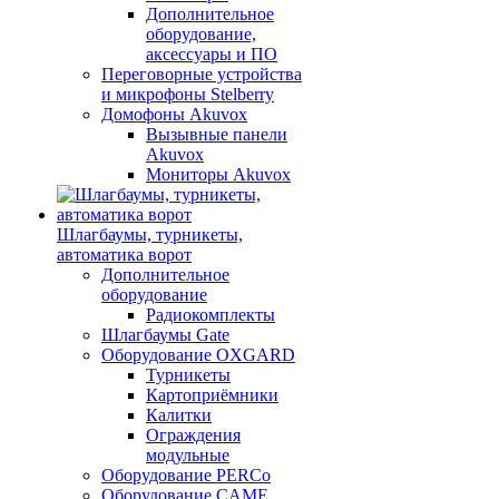
Дополнительное
оборудование,
аксессуары и ПО
Переговорные устройства
и микрофоны Stelberry
Домофоны Akuvox
Вызывные панели
Akuvox
Мониторы Akuvox
Шлагбаумы, турникеты,
автоматика ворот
Дополнительное
оборудование
Радиокомплекты
Шлагбаумы Gate
Оборудование OXGARD
Турникеты
Картоприёмники
Калитки
Ограждения
модульные
Оборудование PERCo
Оборудование CAME