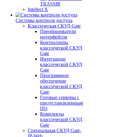
TRASSIR
Intellect X
Системы контроля доступа
Классическая СКУД Gate
Преобразователи
интерфейсов
Контроллеры
классической СКУД
Gate
Интеграции
классической СКУД
Gate
Программное
обеспечение
классической СКУД
Gate
Готовые серверы с
предустановленным
ПО
Комплекты
классической СКУД
Gate
Специальная СКУД Gate-
IP-Web