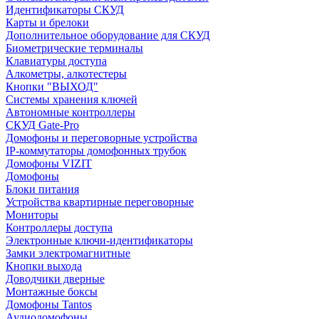
Идентификаторы СКУД
Карты и брелоки
Дополнительное оборудование для СКУД
Биометрические терминалы
Клавиатуры доступа
Алкометры, алкотестеры
Кнопки "ВЫХОД"
Системы хранения ключей
Автономные контроллеры
СКУД Gate-Pro
Домофоны и переговорные устройства
IP-коммутаторы домофонных трубок
Домофоны VIZIT
Домофоны
Блоки питания
Устройства квартирные переговорные
Мониторы
Контроллеры доступа
Электронные ключи-идентификаторы
Замки электромагнитные
Кнопки выхода
Доводчики дверные
Монтажные боксы
Домофоны Tantos
Аудиодомофоны