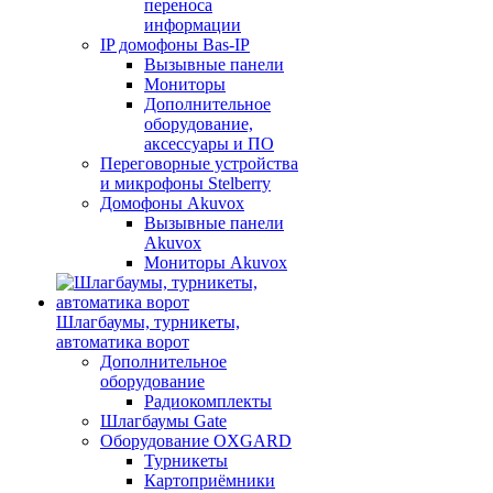
переноса
информации
IP домофоны Bas-IP
Вызывные панели
Мониторы
Дополнительное
оборудование,
аксессуары и ПО
Переговорные устройства
и микрофоны Stelberry
Домофоны Akuvox
Вызывные панели
Akuvox
Мониторы Akuvox
Шлагбаумы, турникеты,
автоматика ворот
Дополнительное
оборудование
Радиокомплекты
Шлагбаумы Gate
Оборудование OXGARD
Турникеты
Картоприёмники