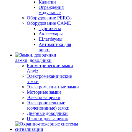
Калитки
Ограждения
модульные
Оборудование PERCo
Оборудование CAME
Турникеты
Аксессуары
Шлагбаумы
Автоматика для
ворот
Замки, доводчики
Биометрические замки
Anviz
Электромеханические
замки
Электромагнитные замки
Моторные замки
Электрозащелки
Электроригельные
(cоленоидные) замки
Дверные доводчики
Планки для защелок