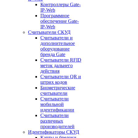
Контроллеры Gate-
IP-Web
Программное
обеспечение Gate-
IP-Web
Считыватели СКУД
Считыватели и
дополнительное
оборудование
бренда Gate
Считыватели RFID
меток дальнего
действия
Считыватели QR и
штрих кодов
Биометрические
считыватели
Считыватели
мобильной
идентификации
Считыватели
различных
производителей
Идентификаторы СКУД
Карты и брелоки