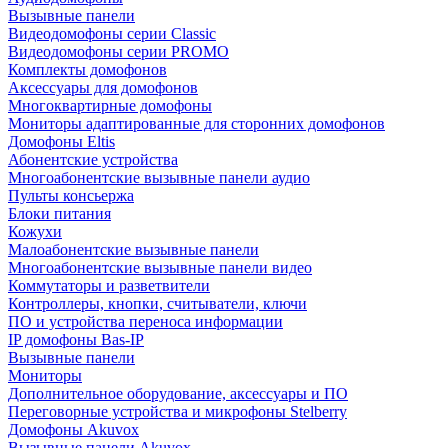
Вызывные панели
Видеодомофоны серии Classic
Видеодомофоны серии PROMO
Комплекты домофонов
Аксессуары для домофонов
Многоквартирные домофоны
Мониторы адаптированные для сторонних домофонов
Домофоны Eltis
Абонентские устройства
Многоабонентские вызывные панели аудио
Пульты консьержа
Блоки питания
Кожухи
Малоабонентские вызывные панели
Многоабонентские вызывные панели видео
Коммутаторы и разветвители
Контроллеры, кнопки, считыватели, ключи
ПО и устройства переноса информации
IP домофоны Bas-IP
Вызывные панели
Мониторы
Дополнительное оборудование, аксессуары и ПО
Переговорные устройства и микрофоны Stelberry
Домофоны Akuvox
Вызывные панели Akuvox