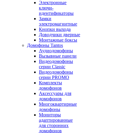
Электронные
ключи-
идентификаторы
Замки
электромагнитные
Кнопки выхода
Доводчики дверные
Монтажные боксы
Домофоны Tantos
Аудиодомофоны
Вызывные панели
Видеодомофоны
серии Classic
Видеодомофоны
серии PROMO
Комплекты
домофонов
Аксессуары для
домофонов
Многоквартирные
домофоны
Мониторы
адаптированные
для сторонних
домофонов