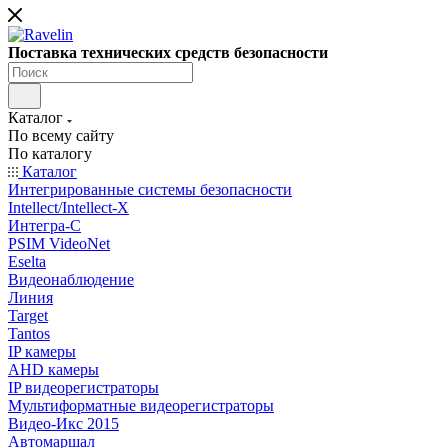
Поставка технических средств безопасности
Каталог
По всему сайту
По каталогу
Каталог
Интегрированные системы безопасности
Intellect/Intellect-X
Интегра-С
PSIM VideoNet
Eselta
Видеонаблюдение
Линия
Target
Tantos
IP камеры
AHD камеры
IP видеорегистраторы
Мультиформатные видеорегистраторы
Видео-Икс 2015
Автомаршал