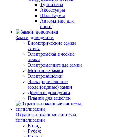
Турникеты
Аксессуары
Шлагбаумы
Автоматика для
ворот
Замки, доводчики
Биометрические замки
Anviz
Электромеханические
замки
Электромагнитные замки
Моторные замки
Электрозащелки
Электроригельные
(cоленоидные) замки
Дверные доводчики
Планки для защелок
Охранно-пожарные системы
сигнализации
Болид
Рубеж
Риэлта