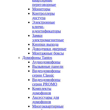
квартирные
переговорные
Мониторы
Контроллеры
доступа
Электронные
ключи-
идентификаторы
Замки
электромагнитные
Кнопки выхода
Доводчики дверные
Монтажные боксы
Домофоны Tantos
Аудиодомофоны
Вызывные панели
Видеодомофоны
серии Classic
Видеодомофоны
серии PROMO
Комплекты
домофонов
Аксессуары для
домофонов
Многоквартирные