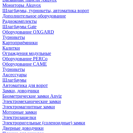
Мониторы Akuvox
Шлагбаумы, турникеты, автоматика ворот
Дополнительное оборудование
Радиокомплекты
Шлагбаумы Gate
Оборудование OXGARD
Турникеты
Картоприёмники
Калитки
Ограждения модульные
Оборудование PERCo
Оборудование CAME
Турникеты
Аксессуары
Шлагбаумы
Автоматика для ворот
Замки, доводчики
Биометрические замки Anviz
Электромеханические замки
Электромагнитные замки
Моторные замки
Электрозащелки
Электроригельные (cоленоидные) замки
Дверные доводчики