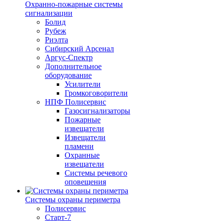
Охранно-пожарные системы
сигнализации
Болид
Рубеж
Риэлта
Сибирский Арсенал
Аргус-Спектр
Дополнительное
оборудование
Усилители
Громкоговорители
НПФ Полисервис
Газосигнализаторы
Пожарные
извещатели
Извещатели
пламени
Охранные
извещатели
Системы речевого
оповещения
Системы охраны периметра
Полисервис
Старт-7