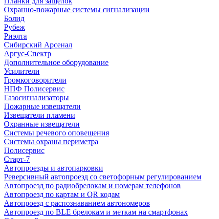
Планки для защелок
Охранно-пожарные системы сигнализации
Болид
Рубеж
Риэлта
Сибирский Арсенал
Аргус-Спектр
Дополнительное оборудование
Усилители
Громкоговорители
НПФ Полисервис
Газосигнализаторы
Пожарные извещатели
Извещатели пламени
Охранные извещатели
Системы речевого оповещения
Системы охраны периметра
Полисервис
Старт-7
Автопроезды и автопарковки
Реверсивный автопроезд со светофорным регулированием
Автопроезд по радиобрелокам и номерам телефонов
Автопроезд по картам и QR кодам
Автопроезд с распознаванием автономеров
Автопроезд по BLE брелокам и меткам на смартфонах