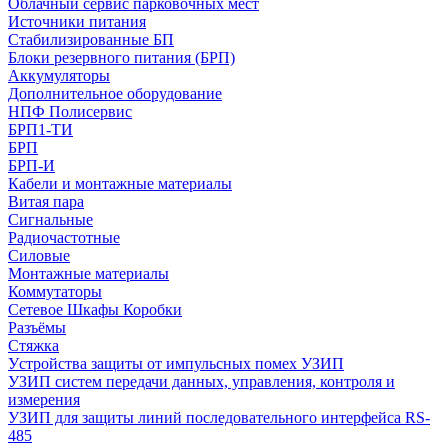
Облачный сервис парковочных мест
Источники питания
Стабилизированные БП
Блоки резервного питания (БРП)
Аккумуляторы
Дополнительное оборудование
НПФ Полисервис
БРП1-ТИ
БРП
БРП-И
Кабели и монтажные материалы
Витая пара
Сигнальные
Радиочастотные
Силовые
Монтажные материалы
Коммутаторы
Сетевое Шкафы Коробки
Разъёмы
Стяжка
Уcтройства защиты от импульсных помех УЗИП
УЗИП систем передачи данных, управления, контроля и
измерения
УЗИП для защиты линий последовательного интерфейса RS-
485