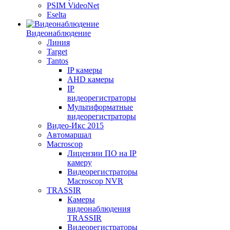
PSIM VideoNet
Eselta
Видеонаблюдение
Линия
Target
Tantos
IP камеры
AHD камеры
IP
видеорегистраторы
Мультиформатные
видеорегистраторы
Видео-Икс 2015
Автомаршал
Macroscop
Лицензии ПО на IP
камеру
Видеорегистраторы
Macroscop NVR
TRASSIR
Камеры
видеонаблюдения
TRASSIR
Видеорегистраторы