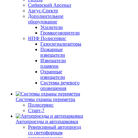
Сибирский Арсенал
Аргус-Спектр
Дополнительное
оборудование
Усилители
Громкоговорители
НПФ Полисервис
Газосигнализаторы
Пожарные
извещатели
Извещатели
пламени
Охранные
извещатели
Системы речевого
оповещения
Системы охраны периметра
Полисервис
Старт-7
Автопроезды и автопарковки
Реверсивный автопроезд
со светофорным