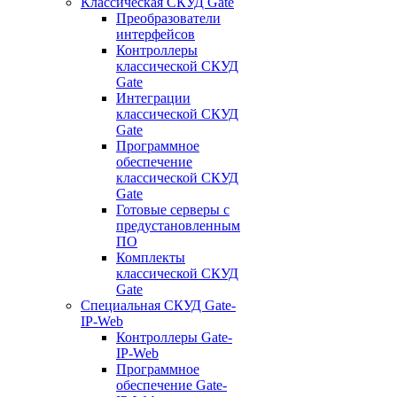
Классическая СКУД Gate
Преобразователи
интерфейсов
Контроллеры
классической СКУД
Gate
Интеграции
классической СКУД
Gate
Программное
обеспечение
классической СКУД
Gate
Готовые серверы с
предустановленным
ПО
Комплекты
классической СКУД
Gate
Специальная СКУД Gate-
IP-Web
Контроллеры Gate-
IP-Web
Программное
обеспечение Gate-