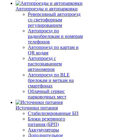
Автопроезды и автопарковки
Реверсивный автопроезд
со светофорным
регулированием
Автопроезд по
радиобрелокам и номерам
телефонов
Автопроезд по картам и
QR кодам
Автопроезд с
распознаванием
автономеров
Автопроезд по BLE
брелокам и меткам на
смартфонах
Облачный сервис
парковочных мест
Источники питания
Стабилизированные БП
Блоки резервного
питания (БРП)
Аккумуляторы
Дополнительное