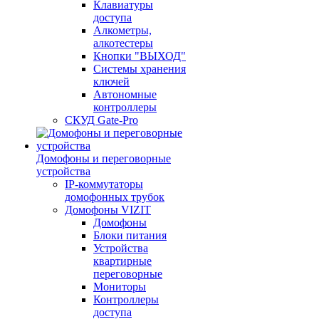
Клавиатуры
доступа
Алкометры,
алкотестеры
Кнопки "ВЫХОД"
Системы хранения
ключей
Автономные
контроллеры
СКУД Gate-Pro
Домофоны и переговорные
устройства
IP-коммутаторы
домофонных трубок
Домофоны VIZIT
Домофоны
Блоки питания
Устройства
квартирные
переговорные
Мониторы
Контроллеры
доступа