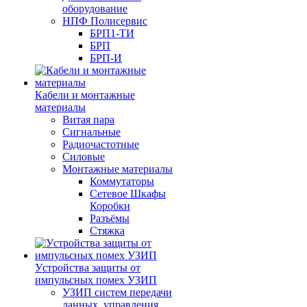
оборудование
НПФ Полисервис
БРП1-ТИ
БРП
БРП-И
Кабели и монтажные
материалы
Витая пара
Сигнальные
Радиочастотные
Силовые
Монтажные материалы
Коммутаторы
Сетевое Шкафы
Коробки
Разъёмы
Стяжка
Уcтройства защиты от
импульсных помех УЗИП
УЗИП систем передачи
данных, управления,