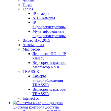
Линия
Target
Tantos
IP камеры
AHD камеры
IP
видеорегистраторы
Мультиформатные
видеорегистраторы
Видео-Икс 2015
Автомаршал
Macroscop
Лицензии ПО на IP
камеру
Видеорегистраторы
Macroscop NVR
TRASSIR
Камеры
видеонаблюдения
TRASSIR
Видеорегистраторы
TRASSIR
Intellect X
Системы контроля доступа