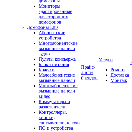
домофоны
Мониторы
адаптированные
для сторонних
домофонов
Домофоны Eltis
Абонентские
устройства
Многоабонентские
вызывные панели
аудио
Пульты консьержа
Услуги
Блоки питания
Прайс-
Кожухи
Ремонт
листы
Малоабонентские
Доставка
брендов
вызывные панели
Монтаж
Многоабонентские
вызывные панели
видео
Коммутаторы и
разветвители
Контроллеры,
кнопки,
считыватели, ключи
ПО и устройства