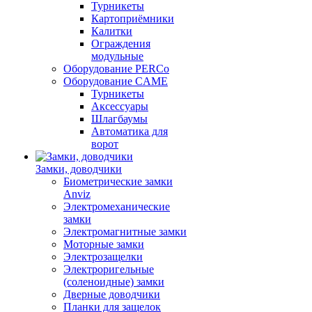
Турникеты
Картоприёмники
Калитки
Ограждения
модульные
Оборудование PERCo
Оборудование CAME
Турникеты
Аксессуары
Шлагбаумы
Автоматика для
ворот
Замки, доводчики
Биометрические замки
Anviz
Электромеханические
замки
Электромагнитные замки
Моторные замки
Электрозащелки
Электроригельные
(cоленоидные) замки
Дверные доводчики
Планки для защелок