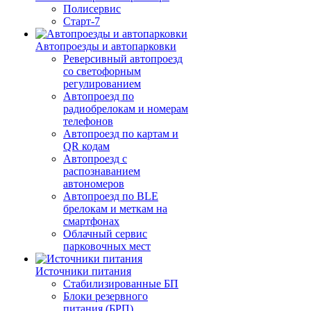
Полисервис
Старт-7
Автопроезды и автопарковки
Реверсивный автопроезд
со светофорным
регулированием
Автопроезд по
радиобрелокам и номерам
телефонов
Автопроезд по картам и
QR кодам
Автопроезд с
распознаванием
автономеров
Автопроезд по BLE
брелокам и меткам на
смартфонах
Облачный сервис
парковочных мест
Источники питания
Стабилизированные БП
Блоки резервного
питания (БРП)