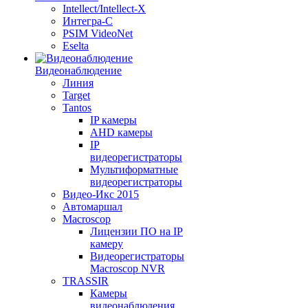
Intellect/Intellect-X
Интегра-С
PSIM VideoNet
Eselta
Видеонаблюдение
Линия
Target
Tantos
IP камеры
AHD камеры
IP
видеорегистраторы
Мультиформатные
видеорегистраторы
Видео-Икс 2015
Автомаршал
Macroscop
Лицензии ПО на IP
камеру
Видеорегистраторы
Macroscop NVR
TRASSIR
Камеры
видеонаблюдения