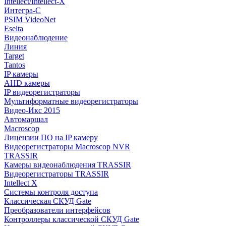
Intellect/Intellect-X
Интегра-С
PSIM VideoNet
Eselta
Видеонаблюдение
Линия
Target
Tantos
IP камеры
AHD камеры
IP видеорегистраторы
Мультиформатные видеорегистраторы
Видео-Икс 2015
Автомаршал
Macroscop
Лицензии ПО на IP камеру
Видеорегистраторы Macroscop NVR
TRASSIR
Камеры видеонаблюдения TRASSIR
Видеорегистраторы TRASSIR
Intellect X
Системы контроля доступа
Классическая СКУД Gate
Преобразователи интерфейсов
Контроллеры классической СКУД Gate