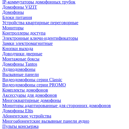
IP-коммутаторы домофонных трубок
Домофоны VIZIT
Домофоны
Блоки питания
Устройства квартирные переговорные
Мониторы
Контроллеры доступа
Электронные ключи-идентификаторы
Замки электромагнитные
Кнопки выхода
Доводчики дверные
Монтажные боксы
Домофоны Tantos
Аудиодомофоны
Вызывные панели
Видеодомофоны серии Classic
Видеодомофоны серии PROMO
Комплекты домофонов
Аксессуары для домофонов
Многоквартирные домофоны
Мониторы адаптированные для сторонних домофонов
Домофоны Eltis
Абонентские устройства
Многоабонентские вызывные панели аудио
Пульты консьержа