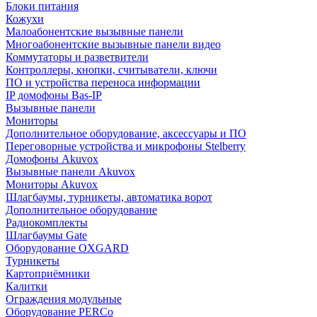
Блоки питания
Кожухи
Малоабонентские вызывные панели
Многоабонентские вызывные панели видео
Коммутаторы и разветвители
Контроллеры, кнопки, считыватели, ключи
ПО и устройства переноса информации
IP домофоны Bas-IP
Вызывные панели
Мониторы
Дополнительное оборудование, аксессуары и ПО
Переговорные устройства и микрофоны Stelberry
Домофоны Akuvox
Вызывные панели Akuvox
Мониторы Akuvox
Шлагбаумы, турникеты, автоматика ворот
Дополнительное оборудование
Радиокомплекты
Шлагбаумы Gate
Оборудование OXGARD
Турникеты
Картоприёмники
Калитки
Ограждения модульные
Оборудование PERCo