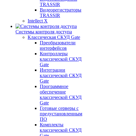
TRASSIR
Видеорегистраторы
TRASSIR
Intellect X
Системы контроля доступа
Классическая СКУД Gate
Преобразователи
интерфейсов
Контроллеры
классической СКУД
Gate
Интеграции
классической СКУД
Gate
Программное
обеспечение
классической СКУД
Gate
Готовые серверы с
предустановленным
ПО
Комплекты
классической СКУД
Gate