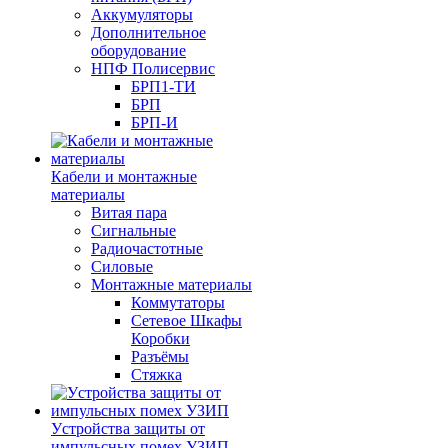
Аккумуляторы
Дополнительное
оборудование
НПФ Полисервис
БРП1-ТИ
БРП
БРП-И
Кабели и монтажные
материалы
Витая пара
Сигнальные
Радиочастотные
Силовые
Монтажные материалы
Коммутаторы
Сетевое Шкафы
Коробки
Разъёмы
Стяжка
Уcтройства защиты от
импульсных помех УЗИП