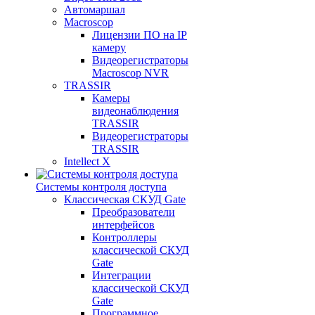
Автомаршал
Macroscop
Лицензии ПО на IP
камеру
Видеорегистраторы
Macroscop NVR
TRASSIR
Камеры
видеонаблюдения
TRASSIR
Видеорегистраторы
TRASSIR
Intellect X
Системы контроля доступа
Классическая СКУД Gate
Преобразователи
интерфейсов
Контроллеры
классической СКУД
Gate
Интеграции
классической СКУД
Gate
Программное