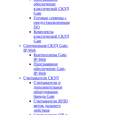
обеспечение
классической СКУД
Gate
Готовые серверы с
предустановленным
ПО
Комплекты
классической СКУД
Gate
Специальная СКУД Gate-
IP-Web
Контроллеры Gate-
IP-Web
Программное
обеспечение Gate-
IP-Web
Считыватели СКУД
Считыватели и
дополнительное
оборудование
бренда Gate
Считыватели RFID
меток дальнего
действия
Считыватели QR и