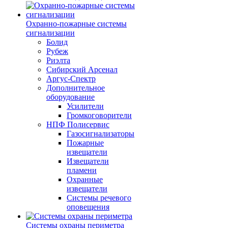
Охранно-пожарные системы
сигнализации
Болид
Рубеж
Риэлта
Сибирский Арсенал
Аргус-Спектр
Дополнительное
оборудование
Усилители
Громкоговорители
НПФ Полисервис
Газосигнализаторы
Пожарные
извещатели
Извещатели
пламени
Охранные
извещатели
Системы речевого
оповещения
Системы охраны периметра