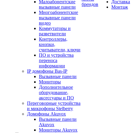
Малоабонентские
Доставка
брендов
вызывные панели
Монтаж
Многоабонентские
вызывные панели
видео
Коммутаторы и
разветвители
Контроллеры,
кнопки,
считыватели, ключи
ПО и устройства
переноса
информации
IP домофоны Bas-IP
Вызывные панели
Мониторы
Дополнительное
оборудование,
аксессуары и ПО
Переговорные устройства
и микрофоны Stelberry
Домофоны Akuvox
Вызывные панели
Akuvox
Мониторы Akuvox