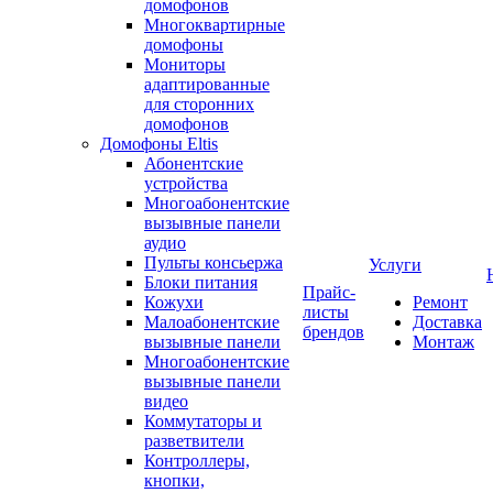
домофонов
Многоквартирные
домофоны
Мониторы
адаптированные
для сторонних
домофонов
Домофоны Eltis
Абонентские
устройства
Многоабонентские
вызывные панели
аудио
Пульты консьержа
Услуги
Блоки питания
Прайс-
Кожухи
Ремонт
листы
Малоабонентские
Доставка
брендов
вызывные панели
Монтаж
Многоабонентские
вызывные панели
видео
Коммутаторы и
разветвители
Контроллеры,
кнопки,