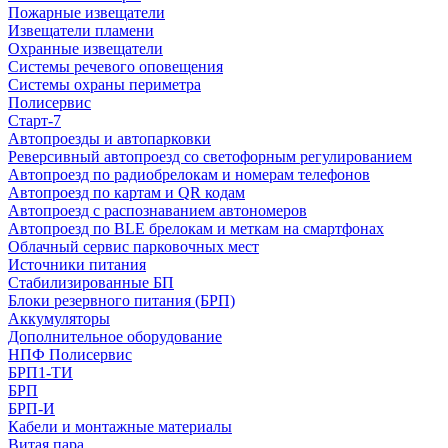
Пожарные извещатели
Извещатели пламени
Охранные извещатели
Системы речевого оповещения
Системы охраны периметра
Полисервис
Старт-7
Автопроезды и автопарковки
Реверсивный автопроезд со светофорным регулированием
Автопроезд по радиобрелокам и номерам телефонов
Автопроезд по картам и QR кодам
Автопроезд с распознаванием автономеров
Автопроезд по BLE брелокам и меткам на смартфонах
Облачный сервис парковочных мест
Источники питания
Стабилизированные БП
Блоки резервного питания (БРП)
Аккумуляторы
Дополнительное оборудование
НПФ Полисервис
БРП1-ТИ
БРП
БРП-И
Кабели и монтажные материалы
Витая пара