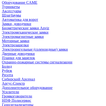
Оборудование CAME
Турникеты
Аксессуары
Шлагбаумы
Автоматика для ворот
Замки, доводчики
Биометрические замки Anviz
Электромеханические замки
Электромагнитные замки
Моторные замки
Электрозащелки
Электроригельные (cоленоидные) замки
Дверные доводчики
Планки для защелок
Охранно-пожарные системы сигнализации
Болид
Рубеж
Риэлта
Сибирский Арсенал
Аргус-Спектр
Дополнительное оборудование
Усилители
Громкоговорители
НПФ Полисервис
Газосигнализаторы