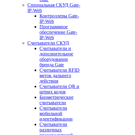
Специальная СКУД Gate-
IP-Web
Контроллеры Gate-
IP-Web
Программное
обеспечение Gate-
IP-Web
Считыватели СКУД
Считыватели и
дополнительное
оборудование
бренда Gate
Считыватели RFID
меток дальнего
действия
Считыватели QR и
штрих кодов
Биометрические
считыватели
Считыватели
мобильной
идентификации
Считыватели
различных