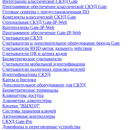
Интеграции классической СКУД Gate
Программное обеспечение классической СКУД Gate
Готовые серверы с предустановленным ПО
Комплекты классической СКУД Gate
Специальная СКУД Gate-IP-Web
Контроллеры Gate-IP-Web
Программное обеспечение Gate-IP-Web
Считыватели СКУД
Считыватели и дополнительное оборудование бренда Gate
Считыватели RFID меток дальнего действия
Считыватели QR и штрих кодов
Биометрические считыватели
Считыватели мобильной идентификации
Считыватели различных производителей
Идентификаторы СКУД
Карты и брелоки
Дополнительное оборудование для СКУД
Биометрические терминалы
Клавиатуры доступа
Алкометры, алкотестеры
Кнопки "ВЫХОД"
Системы хранения ключей
Автономные контроллеры
СКУД Gate-Pro
Домофоны и переговорные устройства