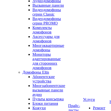
Аудиодомофоны
Вызывные панели
Видеодомофоны
серии Classic
Видеодомофоны
серии PROMO
Комплекты
домофонов
Аксессуары для
домофонов
Многоквартирные
домофоны
Мониторы
адаптированные
для сторонних
домофонов
Домофоны Eltis
Абонентские
устройства
Многоабонентские
вызывные панели
аудио
Пульты консьержа
Услуги
Блоки питания
Прайс-
Кожухи
Ремонт
листы