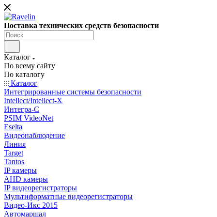
Поставка технических средств безопасности
Каталог
По всему сайту
По каталогу
Каталог
Интегрированные системы безопасности
Intellect/Intellect-X
Интегра-С
PSIM VideoNet
Eselta
Видеонаблюдение
Линия
Target
Tantos
IP камеры
AHD камеры
IP видеорегистраторы
Мультиформатные видеорегистраторы
Видео-Икс 2015
Автомаршал