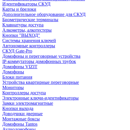
Идентификаторы СКУД
Карты и брелоки
Дополнительное оборудование для СКУД
Биометрические терминалы
Клавиатуры доступа
Алкометры, алкотестеры
Кнопки "ВЫХОД"
Системы хранения ключей
Автономные контроллеры
СКУД Gate-Pro
Домофоны и переговорные устройства
IP-коммутаторы домофонных трубок
Домофоны VIZIT
Домофоны
Блоки питания
Устройства квартирные переговорные
Мониторы
Контроллеры доступа
Электронные ключи-идентификаторы
Замки электромагнитные
Кнопки выхода
Доводчики дверные
Монтажные боксы
Домофоны Tantos
Аудиодомофоны