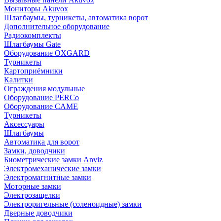
Мониторы Akuvox
Шлагбаумы, турникеты, автоматика ворот
Дополнительное оборудование
Радиокомплекты
Шлагбаумы Gate
Оборудование OXGARD
Турникеты
Картоприёмники
Калитки
Ограждения модульные
Оборудование PERCo
Оборудование CAME
Турникеты
Аксессуары
Шлагбаумы
Автоматика для ворот
Замки, доводчики
Биометрические замки Anviz
Электромеханические замки
Электромагнитные замки
Моторные замки
Электрозащелки
Электроригельные (cоленоидные) замки
Дверные доводчики