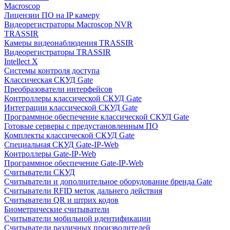
Macroscop
Лицензии ПО на IP камеру
Видеорегистраторы Macroscop NVR
TRASSIR
Камеры видеонаблюдения TRASSIR
Видеорегистраторы TRASSIR
Intellect X
Системы контроля доступа
Классическая СКУД Gate
Преобразователи интерфейсов
Контроллеры классической СКУД Gate
Интеграции классической СКУД Gate
Программное обеспечение классической СКУД Gate
Готовые серверы с предустановленным ПО
Комплекты классической СКУД Gate
Специальная СКУД Gate-IP-Web
Контроллеры Gate-IP-Web
Программное обеспечение Gate-IP-Web
Считыватели СКУД
Считыватели и дополнительное оборудование бренда Gate
Считыватели RFID меток дальнего действия
Считыватели QR и штрих кодов
Биометрические считыватели
Считыватели мобильной идентификации
Считыватели различных производителей