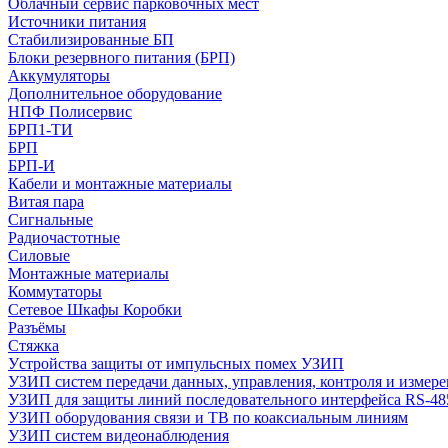
Облачный сервис парковочных мест
Источники питания
Стабилизированные БП
Блоки резервного питания (БРП)
Аккумуляторы
Дополнительное оборудование
НПФ Полисервис
БРП1-ТИ
БРП
БРП-И
Кабели и монтажные материалы
Витая пара
Сигнальные
Радиочастотные
Силовые
Монтажные материалы
Коммутаторы
Сетевое Шкафы Коробки
Разъёмы
Стяжка
Уcтройства защиты от импульсных помех УЗИП
УЗИП систем передачи данных, управления, контроля и измер
УЗИП для защиты линий последовательного интерфейса RS-48
УЗИП оборудования связи и ТВ по коаксиальным линиям
УЗИП систем видеонаблюдения