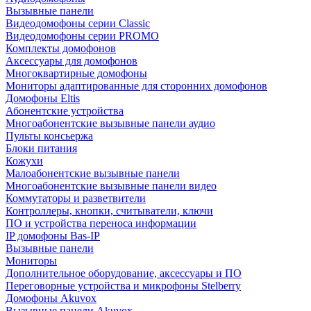
Вызывные панели
Видеодомофоны серии Classic
Видеодомофоны серии PROMO
Комплекты домофонов
Аксессуары для домофонов
Многоквартирные домофоны
Мониторы адаптированные для сторонних домофонов
Домофоны Eltis
Абонентские устройства
Многоабонентские вызывные панели аудио
Пульты консьержа
Блоки питания
Кожухи
Малоабонентские вызывные панели
Многоабонентские вызывные панели видео
Коммутаторы и разветвители
Контроллеры, кнопки, считыватели, ключи
ПО и устройства переноса информации
IP домофоны Bas-IP
Вызывные панели
Мониторы
Дополнительное оборудование, аксессуары и ПО
Переговорные устройства и микрофоны Stelberry
Домофоны Akuvox
Вызывные панели Akuvox