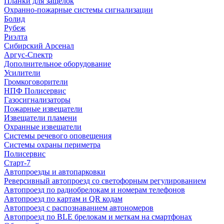
Планки для защелок
Охранно-пожарные системы сигнализации
Болид
Рубеж
Риэлта
Сибирский Арсенал
Аргус-Спектр
Дополнительное оборудование
Усилители
Громкоговорители
НПФ Полисервис
Газосигнализаторы
Пожарные извещатели
Извещатели пламени
Охранные извещатели
Системы речевого оповещения
Системы охраны периметра
Полисервис
Старт-7
Автопроезды и автопарковки
Реверсивный автопроезд со светофорным регулированием
Автопроезд по радиобрелокам и номерам телефонов
Автопроезд по картам и QR кодам
Автопроезд с распознаванием автономеров
Автопроезд по BLE брелокам и меткам на смартфонах