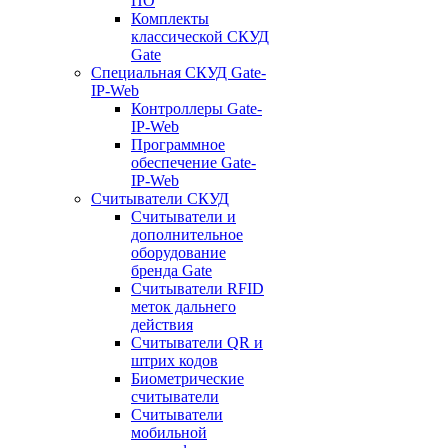
ПО
Комплекты
классической СКУД
Gate
Специальная СКУД Gate-
IP-Web
Контроллеры Gate-
IP-Web
Программное
обеспечение Gate-
IP-Web
Считыватели СКУД
Считыватели и
дополнительное
оборудование
бренда Gate
Считыватели RFID
меток дальнего
действия
Считыватели QR и
штрих кодов
Биометрические
считыватели
Считыватели
мобильной