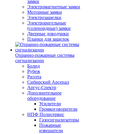
замки
Электромагнитные замки
Моторные замки
Электрозащелки
Электроригельные
(cоленоидные) замки
Дверные доводчики
Планки для защелок
Охранно-пожарные системы
сигнализации
Болид
Рубеж
Риэлта
Сибирский Арсенал
Аргус-Спектр
Дополнительное
оборудование
Усилители
Громкоговорители
НПФ Полисервис
Газосигнализаторы
Пожарные
извещатели