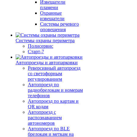
Извещатели
пламени
Охранные
извещатели
Системы речевого
оповещения
Системы охраны периметра
Полисервис
Старт-7
Автопроезды и автопарковки
Реверсивный автопроезд
со светофорным
регулированием
Автопроезд по
радиобрелокам и номерам
телефонов
Автопроезд по картам и
QR кодам
Автопроезд с
распознаванием
автономеров
Автопроезд по BLE
брелокам и меткам на