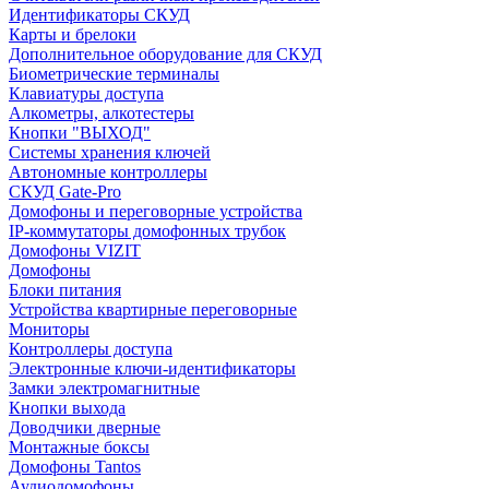
Идентификаторы СКУД
Карты и брелоки
Дополнительное оборудование для СКУД
Биометрические терминалы
Клавиатуры доступа
Алкометры, алкотестеры
Кнопки "ВЫХОД"
Системы хранения ключей
Автономные контроллеры
СКУД Gate-Pro
Домофоны и переговорные устройства
IP-коммутаторы домофонных трубок
Домофоны VIZIT
Домофоны
Блоки питания
Устройства квартирные переговорные
Мониторы
Контроллеры доступа
Электронные ключи-идентификаторы
Замки электромагнитные
Кнопки выхода
Доводчики дверные
Монтажные боксы
Домофоны Tantos
Аудиодомофоны