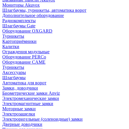
Мониторы Akuvox
Шлагбаумы, турникеты, автоматика ворот
Дополнительное оборудование
Радиокомплекты
Шлагбаумы Gate
Оборудование OXGARD
Турникеты
Картоприёмники
Калитки
Ограждения модульные
Оборудование PERCo
Оборудование CAME
Турникеты
Аксессуары
Шлагбаумы
Автоматика для ворот
Замки, доводчики
Биометрические замки Anviz
Электромеханические замки
Электромагнитные замки
Моторные замки
Электрозащелки
Электроригельные (cоленоидные) замки
Дверные доводчики