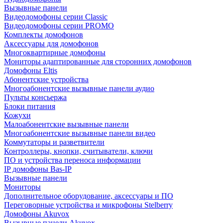
Вызывные панели
Видеодомофоны серии Classic
Видеодомофоны серии PROMO
Комплекты домофонов
Аксессуары для домофонов
Многоквартирные домофоны
Мониторы адаптированные для сторонних домофонов
Домофоны Eltis
Абонентские устройства
Многоабонентские вызывные панели аудио
Пульты консьержа
Блоки питания
Кожухи
Малоабонентские вызывные панели
Многоабонентские вызывные панели видео
Коммутаторы и разветвители
Контроллеры, кнопки, считыватели, ключи
ПО и устройства переноса информации
IP домофоны Bas-IP
Вызывные панели
Мониторы
Дополнительное оборудование, аксессуары и ПО
Переговорные устройства и микрофоны Stelberry
Домофоны Akuvox
Вызывные панели Akuvox