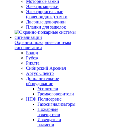
Моторные замки
Электрозащелки
Электроригельные
(cоленоидные) замки
Дверные доводчики
Планки для защелок
Охранно-пожарные системы
сигнализации
Болид
Рубеж
Риэлта
Сибирский Арсенал
Аргус-Спектр
Дополнительное
оборудование
Усилители
Громкоговорители
НПФ Полисервис
Газосигнализаторы
Пожарные
извещатели
Извещатели
пламени