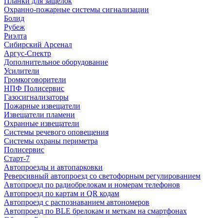
Планки для защелок
Охранно-пожарные системы сигнализации
Болид
Рубеж
Риэлта
Сибирский Арсенал
Аргус-Спектр
Дополнительное оборудование
Усилители
Громкоговорители
НПФ Полисервис
Газосигнализаторы
Пожарные извещатели
Извещатели пламени
Охранные извещатели
Системы речевого оповещения
Системы охраны периметра
Полисервис
Старт-7
Автопроезды и автопарковки
Реверсивный автопроезд со светофорным регулированием
Автопроезд по радиобрелокам и номерам телефонов
Автопроезд по картам и QR кодам
Автопроезд с распознаванием автономеров
Автопроезд по BLE брелокам и меткам на смартфонах