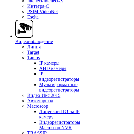
Intellect/Intellect-X
Интегра-С
PSIM VideoNet
Eselta
Видеонаблюдение
Линия
Target
Tantos
IP камеры
AHD камеры
IP
видеорегистраторы
Мультиформатные
видеорегистраторы
Видео-Икс 2015
Автомаршал
Macroscop
Лицензии ПО на IP
камеру
Видеорегистраторы
Macroscop NVR
TRASSIR