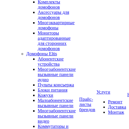
Комплекты
домофонов
Аксессуары для
домофонов
Многоквартирные
домофоны
Мониторы
адаптированные
для сторонних
домофонов
Домофоны Eltis
Абонентские
устройства
Многоабонентские
вызывные панели
аудио
Пульты консьержа
Блоки питания
Услуги
Кожухи
Прайс-
Малоабонентские
Ремонт
листы
вызывные панели
Доставка
брендов
Многоабонентские
Монтаж
вызывные панели
видео
Коммутаторы и