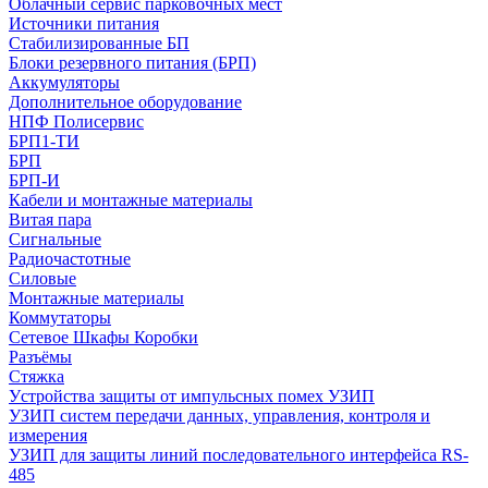
Облачный сервис парковочных мест
Источники питания
Стабилизированные БП
Блоки резервного питания (БРП)
Аккумуляторы
Дополнительное оборудование
НПФ Полисервис
БРП1-ТИ
БРП
БРП-И
Кабели и монтажные материалы
Витая пара
Сигнальные
Радиочастотные
Силовые
Монтажные материалы
Коммутаторы
Сетевое Шкафы Коробки
Разъёмы
Стяжка
Уcтройства защиты от импульсных помех УЗИП
УЗИП систем передачи данных, управления, контроля и
измерения
УЗИП для защиты линий последовательного интерфейса RS-
485