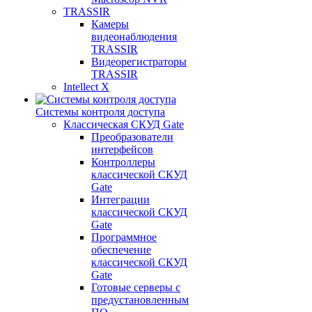
TRASSIR
Камеры
видеонаблюдения
TRASSIR
Видеорегистраторы
TRASSIR
Intellect X
Системы контроля доступа
Классическая СКУД Gate
Преобразователи
интерфейсов
Контроллеры
классической СКУД
Gate
Интеграции
классической СКУД
Gate
Программное
обеспечение
классической СКУД
Gate
Готовые серверы с
предустановленным