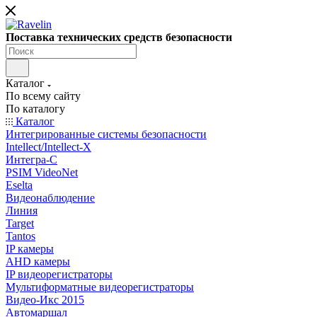
Поставка технических средств безопасности
Каталог
По всему сайту
По каталогу
Каталог
Интегрированные системы безопасности
Intellect/Intellect-X
Интегра-С
PSIM VideoNet
Eselta
Видеонаблюдение
Линия
Target
Tantos
IP камеры
AHD камеры
IP видеорегистраторы
Мультиформатные видеорегистраторы
Видео-Икс 2015
Автомаршал