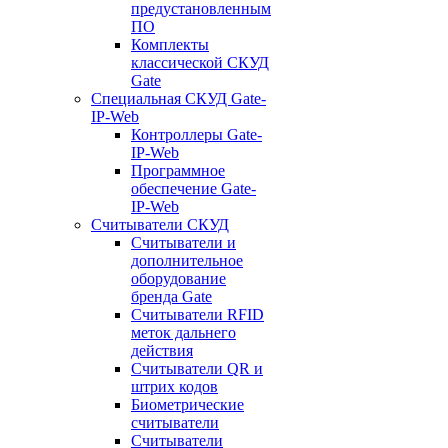
предустановленным
ПО
Комплекты
классической СКУД
Gate
Специальная СКУД Gate-
IP-Web
Контроллеры Gate-
IP-Web
Программное
обеспечение Gate-
IP-Web
Считыватели СКУД
Считыватели и
дополнительное
оборудование
бренда Gate
Считыватели RFID
меток дальнего
действия
Считыватели QR и
штрих кодов
Биометрические
считыватели
Считыватели