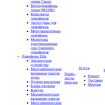
серии Classic
Видеодомофоны
серии PROMO
Комплекты
домофонов
Аксессуары для
домофонов
Многоквартирные
домофоны
Мониторы
адаптированные
для сторонних
домофонов
Домофоны Eltis
Абонентские
устройства
Услуги
Многоабонентские
вызывные панели
Прайс-
Ремонт
аудио
листы
Доставка
Пульты консьержа
брендов
Монтаж
Блоки питания
Кожухи
Малоабонентские
вызывные панели
Многоабонентские