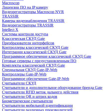
Macroscop
Лицензии ПО на IP камеру
Видеорегистраторы Macroscop NVR
TRASSIR
Камеры видеонаблюдения TRASSIR
Видеорегистраторы TRASSIR
Intellect X
Системы контроля доступа
Классическая СКУД Gate
Преобразователи интерфейсов
Контроллеры классической СКУД Gate
Интеграции классической СКУД Gate
Программное обеспечение классической СКУД Gate
Готовые серверы с предустановленным ПО
Комплекты классической СКУД Gate
Специальная СКУД Gate-IP-Web
Контроллеры Gate-IP-Web
Программное обеспечение Gate-IP-Web
Считыватели СКУД
Считыватели и дополнительное оборудование бренда Gate
Считыватели RFID меток дальнего действия
Считыватели QR и штрих кодов
Биометрические считыватели
Считыватели мобильной идентификации
Считыватели различных производителей