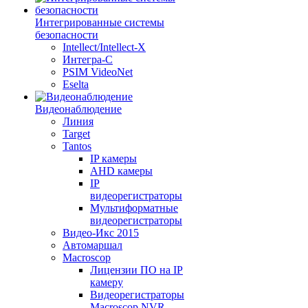
Интегрированные системы
безопасности
Intellect/Intellect-X
Интегра-С
PSIM VideoNet
Eselta
Видеонаблюдение
Линия
Target
Tantos
IP камеры
AHD камеры
IP
видеорегистраторы
Мультиформатные
видеорегистраторы
Видео-Икс 2015
Автомаршал
Macroscop
Лицензии ПО на IP
камеру
Видеорегистраторы
Macroscop NVR