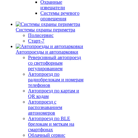
Охранные
извещатели
Системы речевого
оповещения
Системы охраны периметра
Полисервис
Старт-7
Автопроезды и автопарковки
Реверсивный автопроезд
со светофорным
регулированием
Автопроезд по
радиобрелокам и номерам
телефонов
Автопроезд по картам и
QR кодам
Автопроезд с
распознаванием
автономеров
Автопроезд по BLE
брелокам и меткам на
смартфонах
Облачный сервис