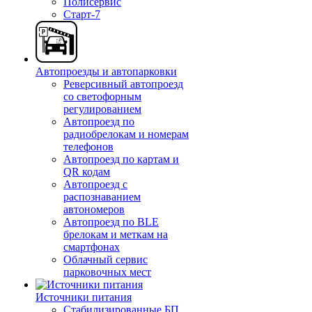
Полисервис
Старт-7
Автопроезды и автопарковки
Реверсивный автопроезд
со светофорным
регулированием
Автопроезд по
радиобрелокам и номерам
телефонов
Автопроезд по картам и
QR кодам
Автопроезд с
распознаванием
автономеров
Автопроезд по BLE
брелокам и меткам на
смартфонах
Облачный сервис
парковочных мест
Источники питания
Стабилизированные БП