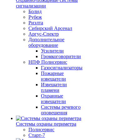
Охранно-пожарные системы
сигнализации
Болид
Рубеж
Риэлта
Сибирский Арсенал
Аргус-Спектр
Дополнительное
оборудование
Усилители
Громкоговорители
НПФ Полисервис
Газосигнализаторы
Пожарные
извещатели
Извещатели
пламени
Охранные
извещатели
Системы речевого
оповещения
Системы охраны периметра
Полисервис
Старт-7