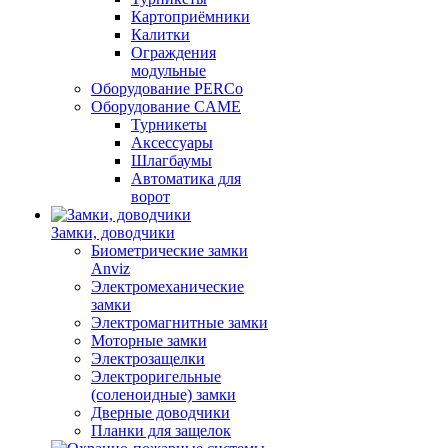
Картоприёмники
Калитки
Ограждения
модульные
Оборудование PERCo
Оборудование CAME
Турникеты
Аксессуары
Шлагбаумы
Автоматика для
ворот
Замки, доводчики
Биометрические замки
Anviz
Электромеханические
замки
Электромагнитные замки
Моторные замки
Электрозащелки
Электроригельные
(cоленоидные) замки
Дверные доводчики
Планки для защелок