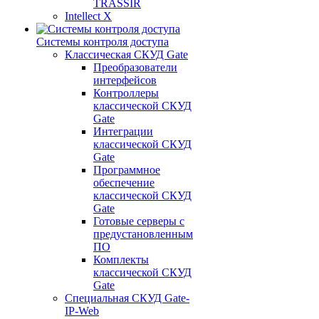
TRASSIR
Intellect X
Системы контроля доступа
Классическая СКУД Gate
Преобразователи
интерфейсов
Контроллеры
классической СКУД
Gate
Интеграции
классической СКУД
Gate
Программное
обеспечение
классической СКУД
Gate
Готовые серверы с
предустановленным
ПО
Комплекты
классической СКУД
Gate
Специальная СКУД Gate-
IP-Web