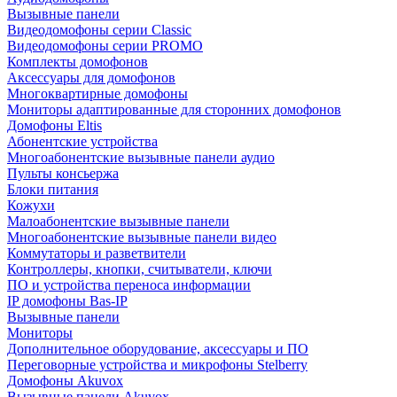
Вызывные панели
Видеодомофоны серии Classic
Видеодомофоны серии PROMO
Комплекты домофонов
Аксессуары для домофонов
Многоквартирные домофоны
Мониторы адаптированные для сторонних домофонов
Домофоны Eltis
Абонентские устройства
Многоабонентские вызывные панели аудио
Пульты консьержа
Блоки питания
Кожухи
Малоабонентские вызывные панели
Многоабонентские вызывные панели видео
Коммутаторы и разветвители
Контроллеры, кнопки, считыватели, ключи
ПО и устройства переноса информации
IP домофоны Bas-IP
Вызывные панели
Мониторы
Дополнительное оборудование, аксессуары и ПО
Переговорные устройства и микрофоны Stelberry
Домофоны Akuvox
Вызывные панели Akuvox