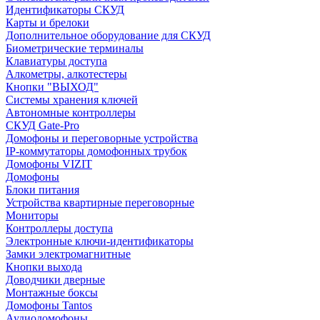
Идентификаторы СКУД
Карты и брелоки
Дополнительное оборудование для СКУД
Биометрические терминалы
Клавиатуры доступа
Алкометры, алкотестеры
Кнопки "ВЫХОД"
Системы хранения ключей
Автономные контроллеры
СКУД Gate-Pro
Домофоны и переговорные устройства
IP-коммутаторы домофонных трубок
Домофоны VIZIT
Домофоны
Блоки питания
Устройства квартирные переговорные
Мониторы
Контроллеры доступа
Электронные ключи-идентификаторы
Замки электромагнитные
Кнопки выхода
Доводчики дверные
Монтажные боксы
Домофоны Tantos
Аудиодомофоны