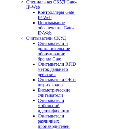
Специальная СКУД Gate-
IP-Web
Контроллеры Gate-
IP-Web
Программное
обеспечение Gate-
IP-Web
Считыватели СКУД
Считыватели и
дополнительное
оборудование
бренда Gate
Считыватели RFID
меток дальнего
действия
Считыватели QR и
штрих кодов
Биометрические
считыватели
Считыватели
мобильной
идентификации
Считыватели
различных
производителей