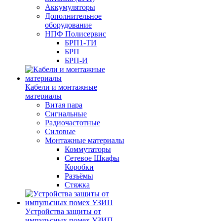
Аккумуляторы
Дополнительное
оборудование
НПФ Полисервис
БРП1-ТИ
БРП
БРП-И
Кабели и монтажные
материалы
Витая пара
Сигнальные
Радиочастотные
Силовые
Монтажные материалы
Коммутаторы
Сетевое Шкафы
Коробки
Разъёмы
Стяжка
Уcтройства защиты от
импульсных помех УЗИП