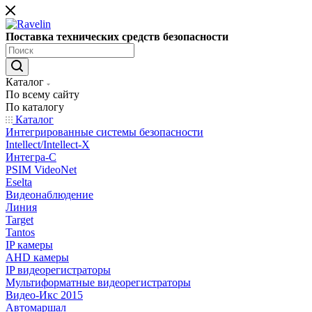
Поставка технических средств безопасности
Каталог
По всему сайту
По каталогу
Каталог
Интегрированные системы безопасности
Intellect/Intellect-X
Интегра-С
PSIM VideoNet
Eselta
Видеонаблюдение
Линия
Target
Tantos
IP камеры
AHD камеры
IP видеорегистраторы
Мультиформатные видеорегистраторы
Видео-Икс 2015
Автомаршал