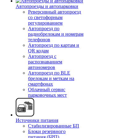
Автопроезды и автопарковки
Реверсивный автопроезд
со светофорным
регулированием
Автопроезд по
радиобрелокам и номерам
телефонов
Автопроезд по картам и
QR кодам
Автопроезд с
распознаванием
автономеров
Автопроезд по BLE
брелокам и меткам на
смартфонах
Облачный сервис
парковочных мест
Источники питания
Стабилизированные БП
Блоки резервного
питания (БРП)