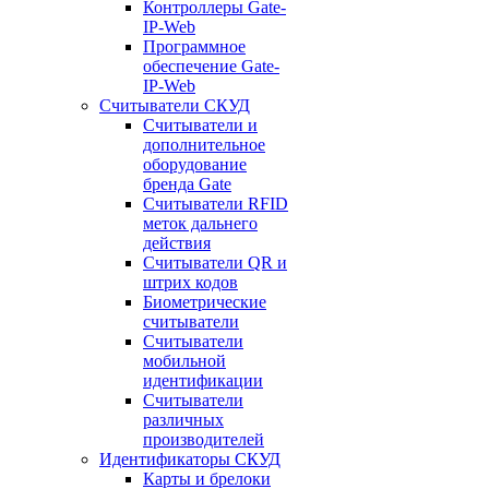
Контроллеры Gate-
IP-Web
Программное
обеспечение Gate-
IP-Web
Считыватели СКУД
Считыватели и
дополнительное
оборудование
бренда Gate
Считыватели RFID
меток дальнего
действия
Считыватели QR и
штрих кодов
Биометрические
считыватели
Считыватели
мобильной
идентификации
Считыватели
различных
производителей
Идентификаторы СКУД
Карты и брелоки