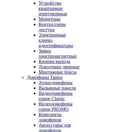
Устройства
квартирные
переговорные
Мониторы
Контроллеры
доступа
Электронные
ключи-
идентификаторы
Замки
электромагнитные
Кнопки выхода
Доводчики дверные
Монтажные боксы
Домофоны Tantos
Аудиодомофоны
Вызывные панели
Видеодомофоны
серии Classic
Видеодомофоны
серии PROMO
Комплекты
домофонов
Аксессуары для
домофонов