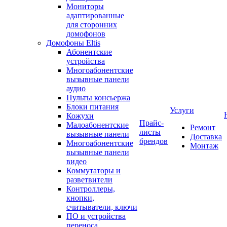
Мониторы
адаптированные
для сторонних
домофонов
Домофоны Eltis
Абонентские
устройства
Многоабонентские
вызывные панели
аудио
Пульты консьержа
Блоки питания
Услуги
Кожухи
Прайс-
Малоабонентские
Ремонт
листы
вызывные панели
Доставка
брендов
Многоабонентские
Монтаж
вызывные панели
видео
Коммутаторы и
разветвители
Контроллеры,
кнопки,
считыватели, ключи
ПО и устройства
переноса