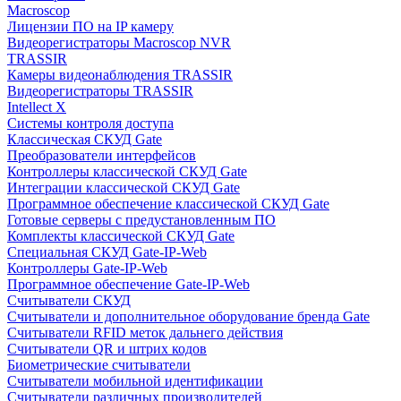
Macroscop
Лицензии ПО на IP камеру
Видеорегистраторы Macroscop NVR
TRASSIR
Камеры видеонаблюдения TRASSIR
Видеорегистраторы TRASSIR
Intellect X
Системы контроля доступа
Классическая СКУД Gate
Преобразователи интерфейсов
Контроллеры классической СКУД Gate
Интеграции классической СКУД Gate
Программное обеспечение классической СКУД Gate
Готовые серверы с предустановленным ПО
Комплекты классической СКУД Gate
Специальная СКУД Gate-IP-Web
Контроллеры Gate-IP-Web
Программное обеспечение Gate-IP-Web
Считыватели СКУД
Считыватели и дополнительное оборудование бренда Gate
Считыватели RFID меток дальнего действия
Считыватели QR и штрих кодов
Биометрические считыватели
Считыватели мобильной идентификации
Считыватели различных производителей