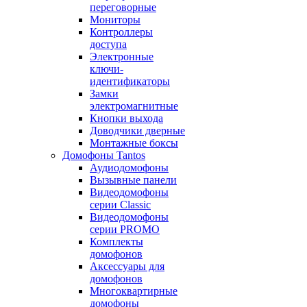
переговорные
Мониторы
Контроллеры
доступа
Электронные
ключи-
идентификаторы
Замки
электромагнитные
Кнопки выхода
Доводчики дверные
Монтажные боксы
Домофоны Tantos
Аудиодомофоны
Вызывные панели
Видеодомофоны
серии Classic
Видеодомофоны
серии PROMO
Комплекты
домофонов
Аксессуары для
домофонов
Многоквартирные
домофоны