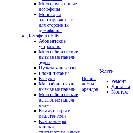
Многоквартирные
домофоны
Мониторы
адаптированные
для сторонних
домофонов
Домофоны Eltis
Абонентские
устройства
Многоабонентские
вызывные панели
аудио
Пульты консьержа
Услуги
Блоки питания
Кожухи
Прайс-
Ремонт
Малоабонентские
листы
Доставка
вызывные панели
брендов
Монтаж
Многоабонентские
вызывные панели
видео
Коммутаторы и
разветвители
Контроллеры,
кнопки,
считыватели, ключи