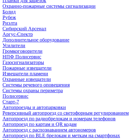
Планки для защелок
Охранно-пожарные системы сигнализации
Болид
Рубеж
Риэлта
Сибирский Арсенал
Аргус-Спектр
Дополнительное оборудование
Усилители
Громкоговорители
НПФ Полисервис
Газосигнализаторы
Пожарные извещатели
Извещатели пламени
Охранные извещатели
Системы речевого оповещения
Системы охраны периметра
Полисервис
Старт-7
Автопроезды и автопарковки
Реверсивный автопроезд со светофорным регулированием
Автопроезд по радиобрелокам и номерам телефонов
Автопроезд по картам и QR кодам
Автопроезд с распознаванием автономеров
Автопроезд по BLE брелокам и меткам на смартфонах