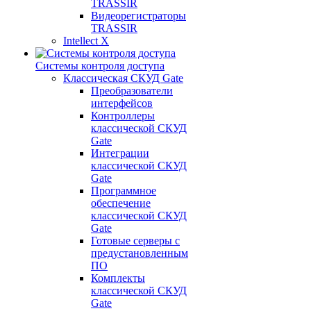
TRASSIR
Видеорегистраторы
TRASSIR
Intellect X
Системы контроля доступа
Классическая СКУД Gate
Преобразователи
интерфейсов
Контроллеры
классической СКУД
Gate
Интеграции
классической СКУД
Gate
Программное
обеспечение
классической СКУД
Gate
Готовые серверы с
предустановленным
ПО
Комплекты
классической СКУД
Gate