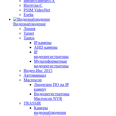
Intellect/Intellect-X
Интегра-С
PSIM VideoNet
Eselta
Видеонаблюдение
Линия
Target
Tantos
IP камеры
AHD камеры
IP
видеорегистраторы
Мультиформатные
видеорегистраторы
Видео-Икс 2015
Автомаршал
Macroscop
Лицензии ПО на IP
камеру
Видеорегистраторы
Macroscop NVR
TRASSIR
Камеры
видеонаблюдения