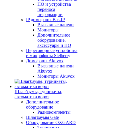
ПО и устройства
переноса
информации
IP домофоны Bas-IP
Вызывные панели
Мониторы
Дополнительное
оборудование,
аксессуары и ПО
Переговорные устройства
и микрофоны Stelberry
Домофоны Akuvox
Вызывные панели
Akuvox
Мониторы Akuvox
Шлагбаумы, турникеты,
автоматика ворот
Дополнительное
оборудование
Радиокомплекты
Шлагбаумы Gate
Оборудование OXGARD
Турникеты