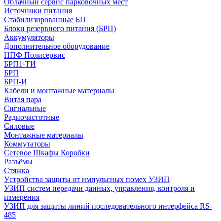
Облачный сервис парковочных мест
Источники питания
Стабилизированные БП
Блоки резервного питания (БРП)
Аккумуляторы
Дополнительное оборудование
НПФ Полисервис
БРП1-ТИ
БРП
БРП-И
Кабели и монтажные материалы
Витая пара
Сигнальные
Радиочастотные
Силовые
Монтажные материалы
Коммутаторы
Сетевое Шкафы Коробки
Разъёмы
Стяжка
Уcтройства защиты от импульсных помех УЗИП
УЗИП систем передачи данных, управления, контроля и
измерения
УЗИП для защиты линий последовательного интерфейса RS-
485