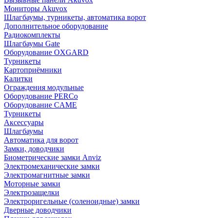
Мониторы Akuvox
Шлагбаумы, турникеты, автоматика ворот
Дополнительное оборудование
Радиокомплекты
Шлагбаумы Gate
Оборудование OXGARD
Турникеты
Картоприёмники
Калитки
Ограждения модульные
Оборудование PERCo
Оборудование CAME
Турникеты
Аксессуары
Шлагбаумы
Автоматика для ворот
Замки, доводчики
Биометрические замки Anviz
Электромеханические замки
Электромагнитные замки
Моторные замки
Электрозащелки
Электроригельные (cоленоидные) замки
Дверные доводчики