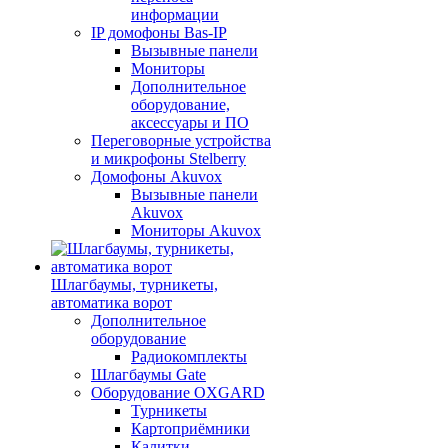
информации
IP домофоны Bas-IP
Вызывные панели
Мониторы
Дополнительное
оборудование,
аксессуары и ПО
Переговорные устройства
и микрофоны Stelberry
Домофоны Akuvox
Вызывные панели
Akuvox
Мониторы Akuvox
Шлагбаумы, турникеты,
автоматика ворот
Дополнительное
оборудование
Радиокомплекты
Шлагбаумы Gate
Оборудование OXGARD
Турникеты
Картоприёмники
Калитки