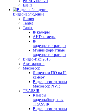
PSIM VideoNet
Eselta
Видеонаблюдение
Линия
Target
Tantos
IP камеры
AHD камеры
IP
видеорегистраторы
Мультиформатные
видеорегистраторы
Видео-Икс 2015
Автомаршал
Macroscop
Лицензии ПО на IP
камеру
Видеорегистраторы
Macroscop NVR
TRASSIR
Камеры
видеонаблюдения
TRASSIR
Видеорегистраторы