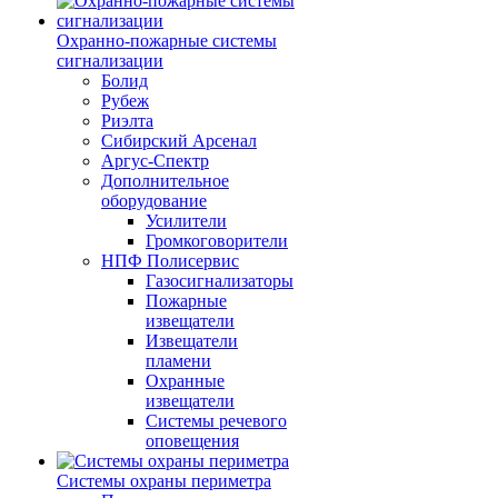
Охранно-пожарные системы
сигнализации
Болид
Рубеж
Риэлта
Сибирский Арсенал
Аргус-Спектр
Дополнительное
оборудование
Усилители
Громкоговорители
НПФ Полисервис
Газосигнализаторы
Пожарные
извещатели
Извещатели
пламени
Охранные
извещатели
Системы речевого
оповещения
Системы охраны периметра