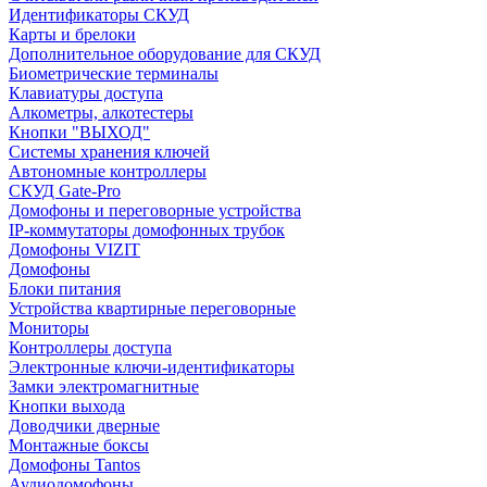
Идентификаторы СКУД
Карты и брелоки
Дополнительное оборудование для СКУД
Биометрические терминалы
Клавиатуры доступа
Алкометры, алкотестеры
Кнопки "ВЫХОД"
Системы хранения ключей
Автономные контроллеры
СКУД Gate-Pro
Домофоны и переговорные устройства
IP-коммутаторы домофонных трубок
Домофоны VIZIT
Домофоны
Блоки питания
Устройства квартирные переговорные
Мониторы
Контроллеры доступа
Электронные ключи-идентификаторы
Замки электромагнитные
Кнопки выхода
Доводчики дверные
Монтажные боксы
Домофоны Tantos
Аудиодомофоны