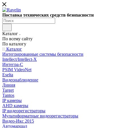
Поставка технических средств безопасности
Каталог
По всему сайту
По каталогу
Каталог
Интегрированные системы безопасности
Intellect/Intellect-X
Интегра-С
PSIM VideoNet
Eselta
Видеонаблюдение
Линия
Target
Tantos
IP камеры
AHD камеры
IP видеорегистраторы
Мультиформатные видеорегистраторы
Видео-Икс 2015
Автомаршал