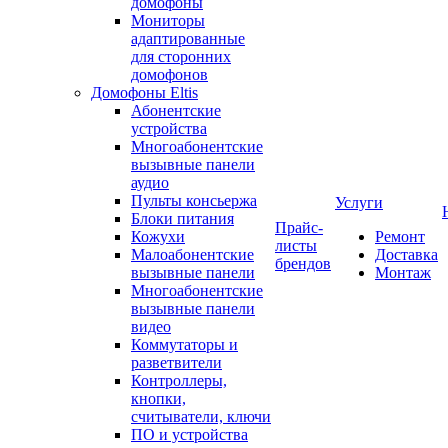
домофоны
Мониторы
адаптированные
для сторонних
домофонов
Домофоны Eltis
Абонентские
устройства
Многоабонентские
вызывные панели
аудио
Пульты консьержа
Услуги
Блоки питания
Прайс-
Кожухи
Ремонт
листы
Малоабонентские
Доставка
брендов
вызывные панели
Монтаж
Многоабонентские
вызывные панели
видео
Коммутаторы и
разветвители
Контроллеры,
кнопки,
считыватели, ключи
ПО и устройства