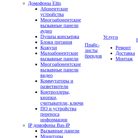
Домофоны Eltis
Абонентские
устройства
Многоабонентские
вызывные панели
аудио
Пульты консьержа
Услуги
Блоки питания
Прайс-
Кожухи
Ремонт
листы
Малоабонентские
Доставка
брендов
вызывные панели
Монтаж
Многоабонентские
вызывные панели
видео
Коммутаторы и
разветвители
Контроллеры,
кнопки,
считыватели, ключи
ПО и устройства
переноса
информации
IP домофоны Bas-IP
Вызывные панели
Мониторы