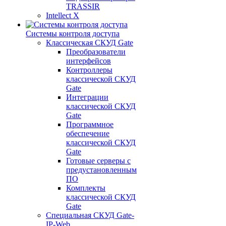
TRASSIR
Intellect X
Системы контроля доступа
Классическая СКУД Gate
Преобразователи
интерфейсов
Контроллеры
классической СКУД
Gate
Интеграции
классической СКУД
Gate
Программное
обеспечение
классической СКУД
Gate
Готовые серверы с
предустановленным
ПО
Комплекты
классической СКУД
Gate
Специальная СКУД Gate-
IP-Web