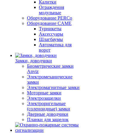
Калитки
Ограждения
модульные
Оборудование PERCo
Оборудование CAME
Турникеты
Аксессуары
Шлагбаумы
Автоматика для
ворот
Замки, доводчики
Биометрические замки
Anviz
Электромеханические
замки
Электромагнитные замки
Моторные замки
Электрозащелки
Электроригельные
(cоленоидные) замки
Дверные доводчики
Планки для защелок