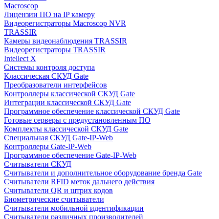
Macroscop
Лицензии ПО на IP камеру
Видеорегистраторы Macroscop NVR
TRASSIR
Камеры видеонаблюдения TRASSIR
Видеорегистраторы TRASSIR
Intellect X
Системы контроля доступа
Классическая СКУД Gate
Преобразователи интерфейсов
Контроллеры классической СКУД Gate
Интеграции классической СКУД Gate
Программное обеспечение классической СКУД Gate
Готовые серверы с предустановленным ПО
Комплекты классической СКУД Gate
Специальная СКУД Gate-IP-Web
Контроллеры Gate-IP-Web
Программное обеспечение Gate-IP-Web
Считыватели СКУД
Считыватели и дополнительное оборудование бренда Gate
Считыватели RFID меток дальнего действия
Считыватели QR и штрих кодов
Биометрические считыватели
Считыватели мобильной идентификации
Считыватели различных производителей