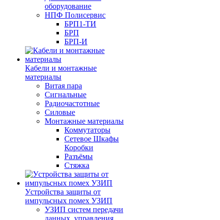
оборудование
НПФ Полисервис
БРП1-ТИ
БРП
БРП-И
Кабели и монтажные
материалы
Витая пара
Сигнальные
Радиочастотные
Силовые
Монтажные материалы
Коммутаторы
Сетевое Шкафы
Коробки
Разъёмы
Стяжка
Уcтройства защиты от
импульсных помех УЗИП
УЗИП систем передачи
данных, управления,