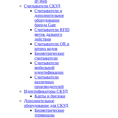
IP-Web
Считыватели СКУД
Считыватели и
дополнительное
оборудование
бренда Gate
Считыватели RFID
меток дальнего
действия
Считыватели QR и
штрих кодов
Биометрические
считыватели
Считыватели
мобильной
идентификации
Считыватели
различных
производителей
Идентификаторы СКУД
Карты и брелоки
Дополнительное
оборудование для СКУД
Биометрические
терминалы