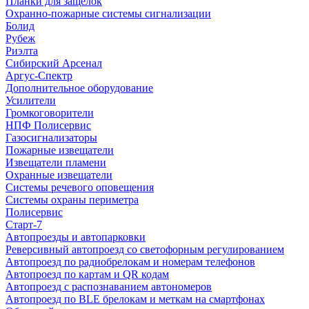
Планки для защелок
Охранно-пожарные системы сигнализации
Болид
Рубеж
Риэлта
Сибирский Арсенал
Аргус-Спектр
Дополнительное оборудование
Усилители
Громкоговорители
НПФ Полисервис
Газосигнализаторы
Пожарные извещатели
Извещатели пламени
Охранные извещатели
Системы речевого оповещения
Системы охраны периметра
Полисервис
Старт-7
Автопроезды и автопарковки
Реверсивный автопроезд со светофорным регулированием
Автопроезд по радиобрелокам и номерам телефонов
Автопроезд по картам и QR кодам
Автопроезд с распознаванием автономеров
Автопроезд по BLE брелокам и меткам на смартфонах