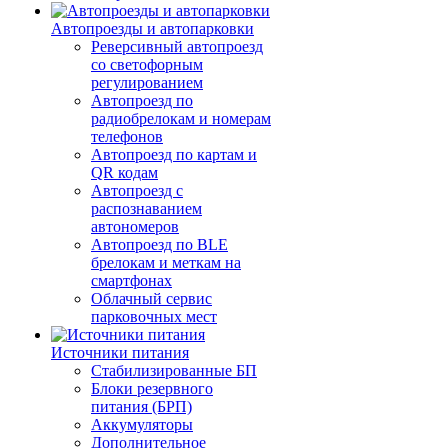
Автопроезды и автопарковки
Реверсивный автопроезд
со светофорным
регулированием
Автопроезд по
радиобрелокам и номерам
телефонов
Автопроезд по картам и
QR кодам
Автопроезд с
распознаванием
автономеров
Автопроезд по BLE
брелокам и меткам на
смартфонах
Облачный сервис
парковочных мест
Источники питания
Стабилизированные БП
Блоки резервного
питания (БРП)
Аккумуляторы
Дополнительное