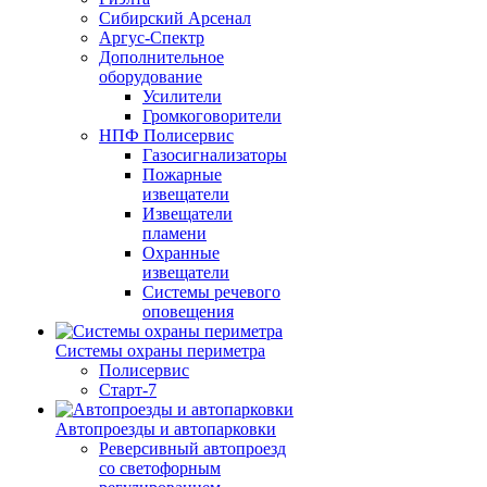
Сибирский Арсенал
Аргус-Спектр
Дополнительное
оборудование
Усилители
Громкоговорители
НПФ Полисервис
Газосигнализаторы
Пожарные
извещатели
Извещатели
пламени
Охранные
извещатели
Системы речевого
оповещения
Системы охраны периметра
Полисервис
Старт-7
Автопроезды и автопарковки
Реверсивный автопроезд
со светофорным