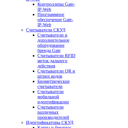
Контроллеры Gate-
IP-Web
Программное
обеспечение Gate-
IP-Web
Считыватели СКУД
Считыватели и
дополнительное
оборудование
бренда Gate
Считыватели RFID
меток дальнего
действия
Считыватели QR и
штрих кодов
Биометрические
считыватели
Считыватели
мобильной
идентификации
Считыватели
различных
производителей
Идентификаторы СКУД
Карты и брелоки