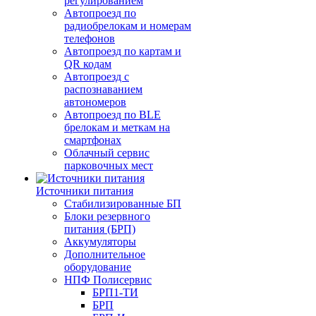
регулированием
Автопроезд по
радиобрелокам и номерам
телефонов
Автопроезд по картам и
QR кодам
Автопроезд с
распознаванием
автономеров
Автопроезд по BLE
брелокам и меткам на
смартфонах
Облачный сервис
парковочных мест
Источники питания
Стабилизированные БП
Блоки резервного
питания (БРП)
Аккумуляторы
Дополнительное
оборудование
НПФ Полисервис
БРП1-ТИ
БРП