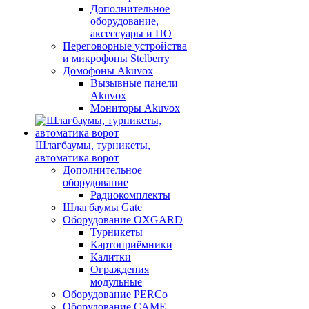
Дополнительное
оборудование,
аксессуары и ПО
Переговорные устройства
и микрофоны Stelberry
Домофоны Akuvox
Вызывные панели
Akuvox
Мониторы Akuvox
Шлагбаумы, турникеты,
автоматика ворот
Дополнительное
оборудование
Радиокомплекты
Шлагбаумы Gate
Оборудование OXGARD
Турникеты
Картоприёмники
Калитки
Ограждения
модульные
Оборудование PERCo
Оборудование CAME