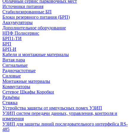
Облачный сервис парковочных мест
Источники питания
Стабилизированные БП
Блоки резервного питания (БРП)
Аккумуляторы
Дополнительное оборудование
НПФ Полисервис
БРП1-ТИ
БРП
БРП-И
Кабели и монтажные материалы
Витая пара
Сигнальные
Радиочастотные
Силовые
Монтажные материалы
Коммутаторы
Сетевое Шкафы Коробки
Разъёмы
Стяжка
Уcтройства защиты от импульсных помех УЗИП
УЗИП систем передачи данных, управления, контроля и
измерения
УЗИП для защиты линий последовательного интерфейса RS-
485