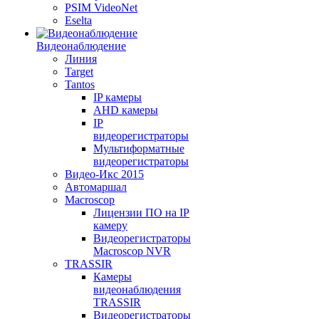
PSIM VideoNet
Eselta
Видеонаблюдение
Линия
Target
Tantos
IP камеры
AHD камеры
IP
видеорегистраторы
Мультиформатные
видеорегистраторы
Видео-Икс 2015
Автомаршал
Macroscop
Лицензии ПО на IP
камеру
Видеорегистраторы
Macroscop NVR
TRASSIR
Камеры
видеонаблюдения
TRASSIR
Видеорегистраторы