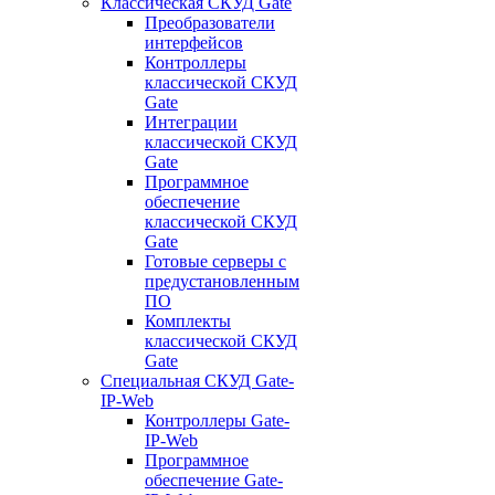
Классическая СКУД Gate
Преобразователи
интерфейсов
Контроллеры
классической СКУД
Gate
Интеграции
классической СКУД
Gate
Программное
обеспечение
классической СКУД
Gate
Готовые серверы с
предустановленным
ПО
Комплекты
классической СКУД
Gate
Специальная СКУД Gate-
IP-Web
Контроллеры Gate-
IP-Web
Программное
обеспечение Gate-