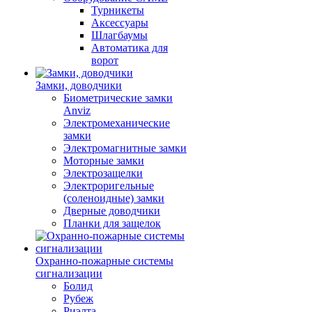
Турникеты
Аксессуары
Шлагбаумы
Автоматика для
ворот
Замки, доводчики
Биометрические замки
Anviz
Электромеханические
замки
Электромагнитные замки
Моторные замки
Электрозащелки
Электроригельные
(cоленоидные) замки
Дверные доводчики
Планки для защелок
Охранно-пожарные системы
сигнализации
Болид
Рубеж
Риэлта