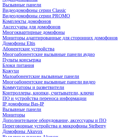
Вызывные панели
Видеодомофоны серии Classic
Видеодомофоны серии PROMO
Комплекты домофонов
Аксессуары для домофонов
Многоквартирные домофоны
Мониторы адаптированные для сторонних домофонов
Домофоны Eltis
Абонентские устройства
Многоабонентские вызывные панели аудио
Пульты консьержа
Блоки питания
Кожухи
Малоабонентские вызывные панели
Многоабонентские вызывные панели видео
Коммутаторы и разветвители
Контроллеры, кнопки, считыватели, ключи
ПО и устройства переноса информации
IP домофоны Bas-IP
Вызывные панели
Мониторы
Дополнительное оборудование, аксессуары и ПО
Переговорные устройства и микрофоны Stelberry
Домофоны Akuvox
Вызывные панели Akuvox