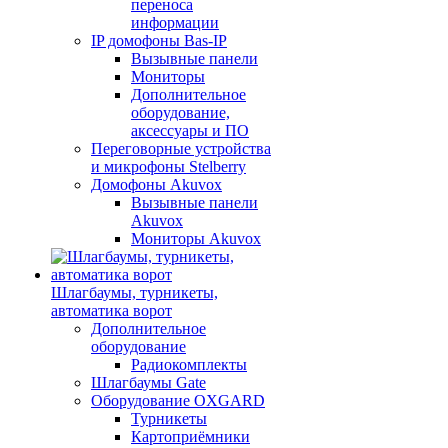
переноса
информации
IP домофоны Bas-IP
Вызывные панели
Мониторы
Дополнительное
оборудование,
аксессуары и ПО
Переговорные устройства
и микрофоны Stelberry
Домофоны Akuvox
Вызывные панели
Akuvox
Мониторы Akuvox
Шлагбаумы, турникеты,
автоматика ворот
Дополнительное
оборудование
Радиокомплекты
Шлагбаумы Gate
Оборудование OXGARD
Турникеты
Картоприёмники