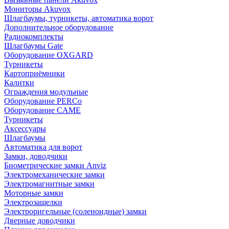
Мониторы Akuvox
Шлагбаумы, турникеты, автоматика ворот
Дополнительное оборудование
Радиокомплекты
Шлагбаумы Gate
Оборудование OXGARD
Турникеты
Картоприёмники
Калитки
Ограждения модульные
Оборудование PERCo
Оборудование CAME
Турникеты
Аксессуары
Шлагбаумы
Автоматика для ворот
Замки, доводчики
Биометрические замки Anviz
Электромеханические замки
Электромагнитные замки
Моторные замки
Электрозащелки
Электроригельные (cоленоидные) замки
Дверные доводчики