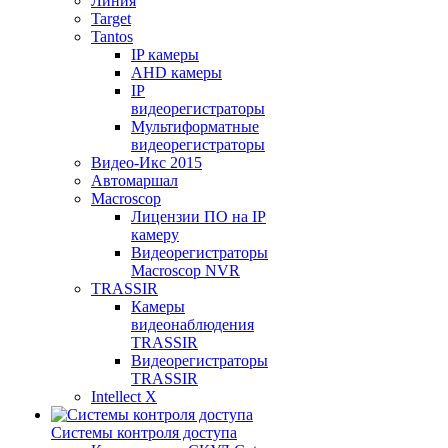
Линия
Target
Tantos
IP камеры
AHD камеры
IP
видеорегистраторы
Мультиформатные
видеорегистраторы
Видео-Икс 2015
Автомаршал
Macroscop
Лицензии ПО на IP
камеру
Видеорегистраторы
Macroscop NVR
TRASSIR
Камеры
видеонаблюдения
TRASSIR
Видеорегистраторы
TRASSIR
Intellect X
Системы контроля доступа