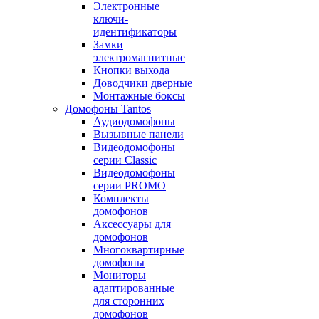
Электронные
ключи-
идентификаторы
Замки
электромагнитные
Кнопки выхода
Доводчики дверные
Монтажные боксы
Домофоны Tantos
Аудиодомофоны
Вызывные панели
Видеодомофоны
серии Classic
Видеодомофоны
серии PROMO
Комплекты
домофонов
Аксессуары для
домофонов
Многоквартирные
домофоны
Мониторы
адаптированные
для сторонних
домофонов