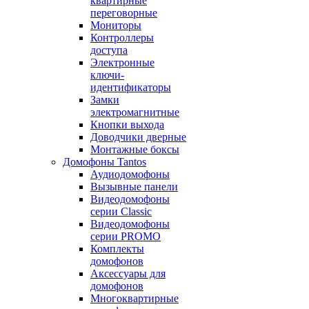
квартирные
переговорные
Мониторы
Контроллеры
доступа
Электронные
ключи-
идентификаторы
Замки
электромагнитные
Кнопки выхода
Доводчики дверные
Монтажные боксы
Домофоны Tantos
Аудиодомофоны
Вызывные панели
Видеодомофоны
серии Classic
Видеодомофоны
серии PROMO
Комплекты
домофонов
Аксессуары для
домофонов
Многоквартирные