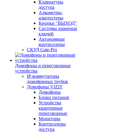
Клавиатуры
доступа
Алкометры,
алкотестеры
Кнопки "ВЫХОД"
Системы хранения
ключей
Автономные
контроллеры
СКУД Gate-Pro
Домофоны и переговорные
устройства
IP-коммутаторы
домофонных трубок
Домофоны VIZIT
Домофоны
Блоки питания
Устройства
квартирные
переговорные
Мониторы
Контроллеры
доступа