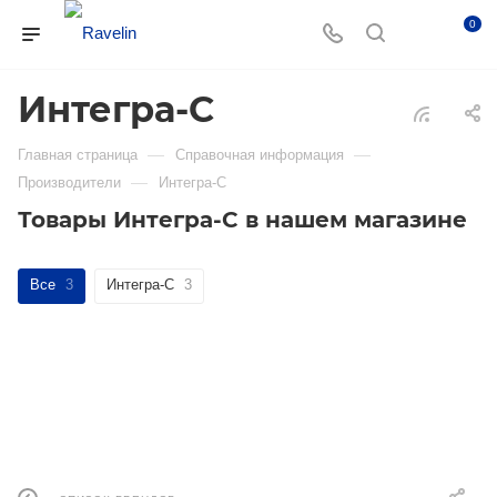
0
Интегра-С
—
—
Главная страница
Справочная информация
—
Производители
Интегра-С
Товары Интегра-С в нашем магазине
Все
3
Интегра-С
3