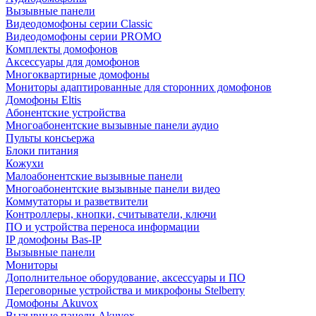
Вызывные панели
Видеодомофоны серии Classic
Видеодомофоны серии PROMO
Комплекты домофонов
Аксессуары для домофонов
Многоквартирные домофоны
Мониторы адаптированные для сторонних домофонов
Домофоны Eltis
Абонентские устройства
Многоабонентские вызывные панели аудио
Пульты консьержа
Блоки питания
Кожухи
Малоабонентские вызывные панели
Многоабонентские вызывные панели видео
Коммутаторы и разветвители
Контроллеры, кнопки, считыватели, ключи
ПО и устройства переноса информации
IP домофоны Bas-IP
Вызывные панели
Мониторы
Дополнительное оборудование, аксессуары и ПО
Переговорные устройства и микрофоны Stelberry
Домофоны Akuvox
Вызывные панели Akuvox