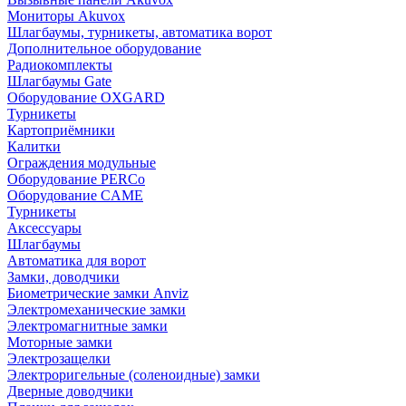
Мониторы Akuvox
Шлагбаумы, турникеты, автоматика ворот
Дополнительное оборудование
Радиокомплекты
Шлагбаумы Gate
Оборудование OXGARD
Турникеты
Картоприёмники
Калитки
Ограждения модульные
Оборудование PERCo
Оборудование CAME
Турникеты
Аксессуары
Шлагбаумы
Автоматика для ворот
Замки, доводчики
Биометрические замки Anviz
Электромеханические замки
Электромагнитные замки
Моторные замки
Электрозащелки
Электроригельные (cоленоидные) замки
Дверные доводчики