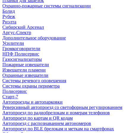
Планки для защелок
Охранно-пожарные системы сигнализации
Болид
Рубеж
Риэлта
Сибирский Арсенал
Аргус-Спектр
Дополнительное оборудование
Усилители
Громкоговорители
НПФ Полисервис
Газосигнализаторы
Пожарные извещатели
Извещатели пламени
Охранные извещатели
Системы речевого оповещения
Системы охраны периметра
Полисервис
Старт-7
Автопроезды и автопарковки
Реверсивный автопроезд со светофорным регулированием
Автопроезд по радиобрелокам и номерам телефонов
Автопроезд по картам и QR кодам
Автопроезд с распознаванием автономеров
Автопроезд по BLE брелокам и меткам на смартфонах