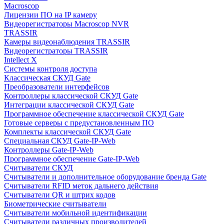
Macroscop
Лицензии ПО на IP камеру
Видеорегистраторы Macroscop NVR
TRASSIR
Камеры видеонаблюдения TRASSIR
Видеорегистраторы TRASSIR
Intellect X
Системы контроля доступа
Классическая СКУД Gate
Преобразователи интерфейсов
Контроллеры классической СКУД Gate
Интеграции классической СКУД Gate
Программное обеспечение классической СКУД Gate
Готовые серверы с предустановленным ПО
Комплекты классической СКУД Gate
Специальная СКУД Gate-IP-Web
Контроллеры Gate-IP-Web
Программное обеспечение Gate-IP-Web
Считыватели СКУД
Считыватели и дополнительное оборудование бренда Gate
Считыватели RFID меток дальнего действия
Считыватели QR и штрих кодов
Биометрические считыватели
Считыватели мобильной идентификации
Считыватели различных производителей