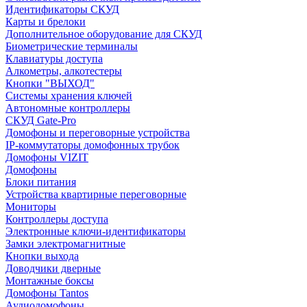
Идентификаторы СКУД
Карты и брелоки
Дополнительное оборудование для СКУД
Биометрические терминалы
Клавиатуры доступа
Алкометры, алкотестеры
Кнопки "ВЫХОД"
Системы хранения ключей
Автономные контроллеры
СКУД Gate-Pro
Домофоны и переговорные устройства
IP-коммутаторы домофонных трубок
Домофоны VIZIT
Домофоны
Блоки питания
Устройства квартирные переговорные
Мониторы
Контроллеры доступа
Электронные ключи-идентификаторы
Замки электромагнитные
Кнопки выхода
Доводчики дверные
Монтажные боксы
Домофоны Tantos
Аудиодомофоны