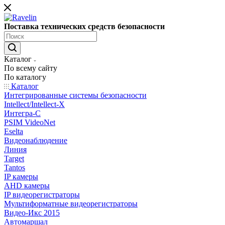
Поставка технических средств безопасности
Каталог
По всему сайту
По каталогу
Каталог
Интегрированные системы безопасности
Intellect/Intellect-X
Интегра-С
PSIM VideoNet
Eselta
Видеонаблюдение
Линия
Target
Tantos
IP камеры
AHD камеры
IP видеорегистраторы
Мультиформатные видеорегистраторы
Видео-Икс 2015
Автомаршал