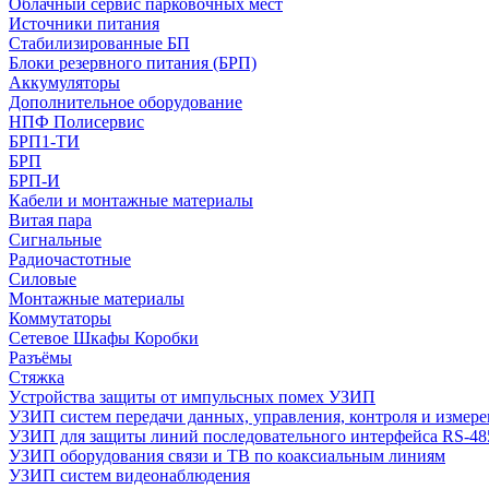
Облачный сервис парковочных мест
Источники питания
Стабилизированные БП
Блоки резервного питания (БРП)
Аккумуляторы
Дополнительное оборудование
НПФ Полисервис
БРП1-ТИ
БРП
БРП-И
Кабели и монтажные материалы
Витая пара
Сигнальные
Радиочастотные
Силовые
Монтажные материалы
Коммутаторы
Сетевое Шкафы Коробки
Разъёмы
Стяжка
Уcтройства защиты от импульсных помех УЗИП
УЗИП систем передачи данных, управления, контроля и измер
УЗИП для защиты линий последовательного интерфейса RS-48
УЗИП оборудования связи и ТВ по коаксиальным линиям
УЗИП систем видеонаблюдения