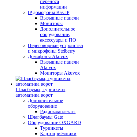
переноса
информации
IP домофоны Bas-IP
Вызывные панели
Мониторы
Дополнительное
оборудование,
аксессуары и ПО
Переговорные устройства
и микрофоны Stelberry
Домофоны Akuvox
Вызывные панели
Akuvox
Мониторы Akuvox
Шлагбаумы, турникеты,
автоматика ворот
Дополнительное
оборудование
Радиокомплекты
Шлагбаумы Gate
Оборудование OXGARD
Турникеты
Картоприёмники