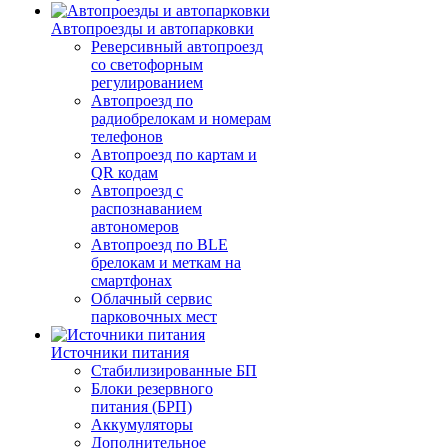
Автопроезды и автопарковки
Реверсивный автопроезд
со светофорным
регулированием
Автопроезд по
радиобрелокам и номерам
телефонов
Автопроезд по картам и
QR кодам
Автопроезд с
распознаванием
автономеров
Автопроезд по BLE
брелокам и меткам на
смартфонах
Облачный сервис
парковочных мест
Источники питания
Стабилизированные БП
Блоки резервного
питания (БРП)
Аккумуляторы
Дополнительное