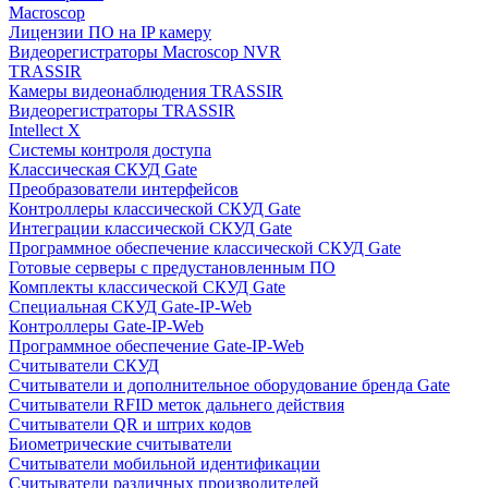
Macroscop
Лицензии ПО на IP камеру
Видеорегистраторы Macroscop NVR
TRASSIR
Камеры видеонаблюдения TRASSIR
Видеорегистраторы TRASSIR
Intellect X
Системы контроля доступа
Классическая СКУД Gate
Преобразователи интерфейсов
Контроллеры классической СКУД Gate
Интеграции классической СКУД Gate
Программное обеспечение классической СКУД Gate
Готовые серверы с предустановленным ПО
Комплекты классической СКУД Gate
Специальная СКУД Gate-IP-Web
Контроллеры Gate-IP-Web
Программное обеспечение Gate-IP-Web
Считыватели СКУД
Считыватели и дополнительное оборудование бренда Gate
Считыватели RFID меток дальнего действия
Считыватели QR и штрих кодов
Биометрические считыватели
Считыватели мобильной идентификации
Считыватели различных производителей