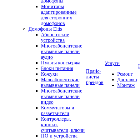
домофоны
Мониторы
адаптированные
для сторонних
домофонов
Домофоны Eltis
Абонентские
устройства
Многоабонентские
вызывные панели
аудио
Пульты консьержа
Услуги
Блоки питания
Прайс-
Кожухи
Ремонт
листы
Малоабонентские
Доставка
брендов
вызывные панели
Монтаж
Многоабонентские
вызывные панели
видео
Коммутаторы и
разветвители
Контроллеры,
кнопки,
считыватели, ключи
ПО и устройства