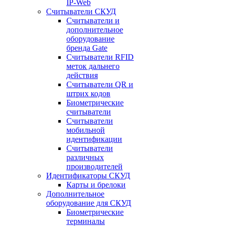
IP-Web
Считыватели СКУД
Считыватели и
дополнительное
оборудование
бренда Gate
Считыватели RFID
меток дальнего
действия
Считыватели QR и
штрих кодов
Биометрические
считыватели
Считыватели
мобильной
идентификации
Считыватели
различных
производителей
Идентификаторы СКУД
Карты и брелоки
Дополнительное
оборудование для СКУД
Биометрические
терминалы