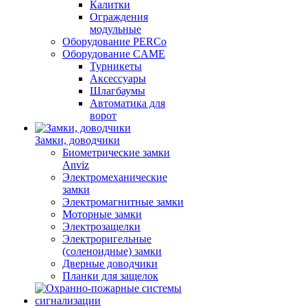
Калитки
Ограждения
модульные
Оборудование PERCo
Оборудование CAME
Турникеты
Аксессуары
Шлагбаумы
Автоматика для
ворот
Замки, доводчики
Биометрические замки
Anviz
Электромеханические
замки
Электромагнитные замки
Моторные замки
Электрозащелки
Электроригельные
(cоленоидные) замки
Дверные доводчики
Планки для защелок