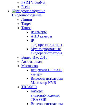
PSIM VideoNet
Eselta
Видеонаблюдение
Линия
Target
Tantos
IP камеры
AHD камеры
IP
видеорегистраторы
Мультиформатные
видеорегистраторы
Видео-Икс 2015
Автомаршал
Macroscop
Лицензии ПО на IP
камеру
Видеорегистраторы
Macroscop NVR
TRASSIR
Камеры
видеонаблюдения
TRASSIR
Видеорегистраторы