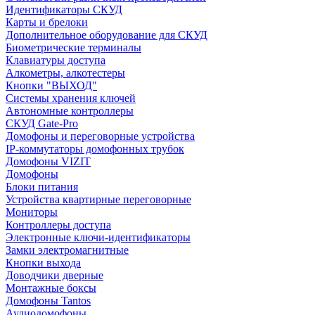
Идентификаторы СКУД
Карты и брелоки
Дополнительное оборудование для СКУД
Биометрические терминалы
Клавиатуры доступа
Алкометры, алкотестеры
Кнопки "ВЫХОД"
Системы хранения ключей
Автономные контроллеры
СКУД Gate-Pro
Домофоны и переговорные устройства
IP-коммутаторы домофонных трубок
Домофоны VIZIT
Домофоны
Блоки питания
Устройства квартирные переговорные
Мониторы
Контроллеры доступа
Электронные ключи-идентификаторы
Замки электромагнитные
Кнопки выхода
Доводчики дверные
Монтажные боксы
Домофоны Tantos
Аудиодомофоны