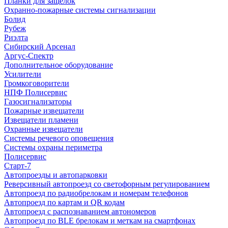
Планки для защелок
Охранно-пожарные системы сигнализации
Болид
Рубеж
Риэлта
Сибирский Арсенал
Аргус-Спектр
Дополнительное оборудование
Усилители
Громкоговорители
НПФ Полисервис
Газосигнализаторы
Пожарные извещатели
Извещатели пламени
Охранные извещатели
Системы речевого оповещения
Системы охраны периметра
Полисервис
Старт-7
Автопроезды и автопарковки
Реверсивный автопроезд со светофорным регулированием
Автопроезд по радиобрелокам и номерам телефонов
Автопроезд по картам и QR кодам
Автопроезд с распознаванием автономеров
Автопроезд по BLE брелокам и меткам на смартфонах