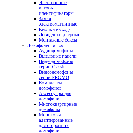
Электронные
ключи-
идентификаторы
Замки
электромагнитные
Кнопки выхода
Доводчики дверные
Монтажные боксы
Домофоны Tantos
Аудиодомофоны
Вызывные панели
Видеодомофоны
серии Classic
Видеодомофоны
серии PROMO
Комплекты
домофонов
Аксессуары для
домофонов
Многоквартирные
домофоны
Мониторы
адаптированные
для сторонних
домофонов