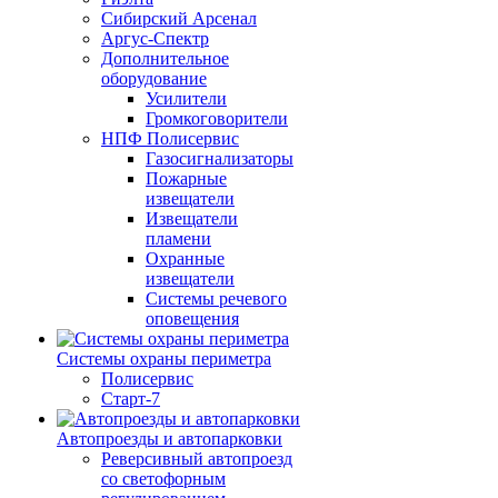
Сибирский Арсенал
Аргус-Спектр
Дополнительное
оборудование
Усилители
Громкоговорители
НПФ Полисервис
Газосигнализаторы
Пожарные
извещатели
Извещатели
пламени
Охранные
извещатели
Системы речевого
оповещения
Системы охраны периметра
Полисервис
Старт-7
Автопроезды и автопарковки
Реверсивный автопроезд
со светофорным