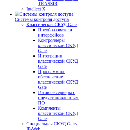
TRASSIR
Intellect X
Системы контроля доступа
Классическая СКУД Gate
Преобразователи
интерфейсов
Контроллеры
классической СКУД
Gate
Интеграции
классической СКУД
Gate
Программное
обеспечение
классической СКУД
Gate
Готовые серверы с
предустановленным
ПО
Комплекты
классической СКУД
Gate
Специальная СКУД Gate-
IP-Web