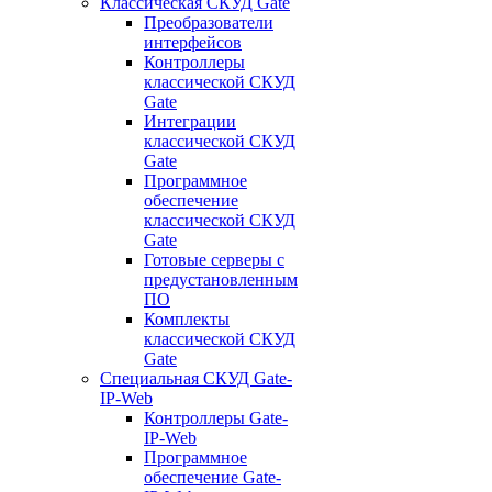
Классическая СКУД Gate
Преобразователи
интерфейсов
Контроллеры
классической СКУД
Gate
Интеграции
классической СКУД
Gate
Программное
обеспечение
классической СКУД
Gate
Готовые серверы с
предустановленным
ПО
Комплекты
классической СКУД
Gate
Специальная СКУД Gate-
IP-Web
Контроллеры Gate-
IP-Web
Программное
обеспечение Gate-