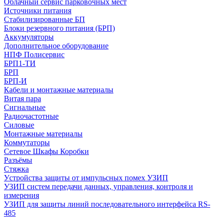
Облачный сервис парковочных мест
Источники питания
Стабилизированные БП
Блоки резервного питания (БРП)
Аккумуляторы
Дополнительное оборудование
НПФ Полисервис
БРП1-ТИ
БРП
БРП-И
Кабели и монтажные материалы
Витая пара
Сигнальные
Радиочастотные
Силовые
Монтажные материалы
Коммутаторы
Сетевое Шкафы Коробки
Разъёмы
Стяжка
Уcтройства защиты от импульсных помех УЗИП
УЗИП систем передачи данных, управления, контроля и
измерения
УЗИП для защиты линий последовательного интерфейса RS-
485