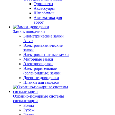
Турникеты
Аксессуары
Шлагбаумы
Автоматика для
ворот
Замки, доводчики
Биометрические замки
Anviz
Электромеханические
замки
Электромагнитные замки
Моторные замки
Электрозащелки
Электроригельные
(cоленоидные) замки
Дверные доводчики
Планки для защелок
Охранно-пожарные системы
сигнализации
Болид
Рубеж
Риэлта