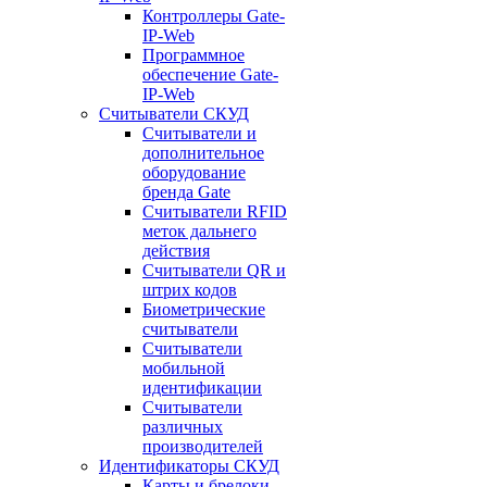
Контроллеры Gate-
IP-Web
Программное
обеспечение Gate-
IP-Web
Считыватели СКУД
Считыватели и
дополнительное
оборудование
бренда Gate
Считыватели RFID
меток дальнего
действия
Считыватели QR и
штрих кодов
Биометрические
считыватели
Считыватели
мобильной
идентификации
Считыватели
различных
производителей
Идентификаторы СКУД
Карты и брелоки