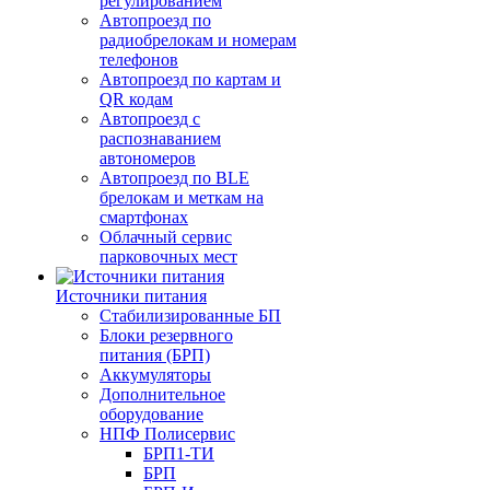
регулированием
Автопроезд по
радиобрелокам и номерам
телефонов
Автопроезд по картам и
QR кодам
Автопроезд с
распознаванием
автономеров
Автопроезд по BLE
брелокам и меткам на
смартфонах
Облачный сервис
парковочных мест
Источники питания
Стабилизированные БП
Блоки резервного
питания (БРП)
Аккумуляторы
Дополнительное
оборудование
НПФ Полисервис
БРП1-ТИ
БРП