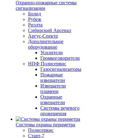
Охранно-пожарные системы
сигнализации
Болид
Рубеж
Риэлта
Сибирский Арсенал
Аргус-Спектр
Дополнительное
оборудование
Усилители
Громкоговорители
НПФ Полисервис
Газосигнализаторы
Пожарные
извещатели
Извещатели
пламени
Охранные
извещатели
Системы речевого
оповещения
Системы охраны периметра
Полисервис
Старт-7