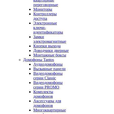
квартирные
переговорные
Мониторы
Контроллеры
доступа
Электронные
ключи-
идентификаторы
Замки
электромагнитные
Кнопки выхода
Доводчики дверные
Монтажные боксы
Домофоны Tantos
Аудиодомофоны
Вызывные панели
Видеодомофоны
серии Classic
Видеодомофоны
серии PROMO
Комплекты
домофонов
Аксессуары для
домофонов
Многоквартирные