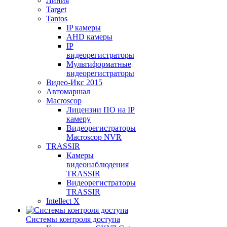
Линия
Target
Tantos
IP камеры
AHD камеры
IP
видеорегистраторы
Мультиформатные
видеорегистраторы
Видео-Икс 2015
Автомаршал
Macroscop
Лицензии ПО на IP
камеру
Видеорегистраторы
Macroscop NVR
TRASSIR
Камеры
видеонаблюдения
TRASSIR
Видеорегистраторы
TRASSIR
Intellect X
Системы контроля доступа