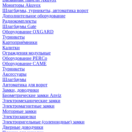
Мониторы Akuvox
Шлагбаумы, турникеты, автоматика ворот
Дополнительное оборудование
Радиокомплекты
Шлагбаумы Gate
Оборудование OXGARD
Турникеты
Картоприёмники
Калитки
Ограждения модульные
Оборудование PERCo
Оборудование CAME
Турникеты
Аксессуары
Шлагбаумы
Автоматика для ворот
Замки, доводчики
Биометрические замки Anviz
Электромеханические замки
Электромагнитные замки
Моторные замки
Электрозащелки
Электроригельные (cоленоидные) замки
Дверные доводчики