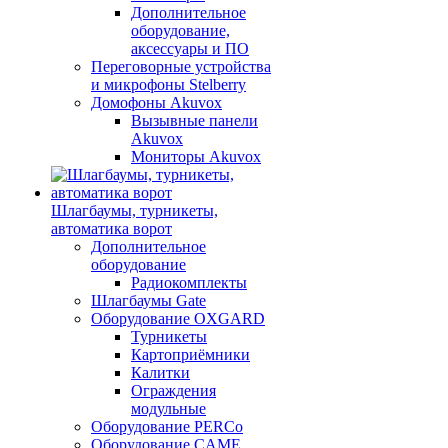
Дополнительное
оборудование,
аксессуары и ПО
Переговорные устройства
и микрофоны Stelberry
Домофоны Akuvox
Вызывные панели
Akuvox
Мониторы Akuvox
Шлагбаумы, турникеты,
автоматика ворот
Дополнительное
оборудование
Радиокомплекты
Шлагбаумы Gate
Оборудование OXGARD
Турникеты
Картоприёмники
Калитки
Ограждения
модульные
Оборудование PERCo
Оборудование CAME