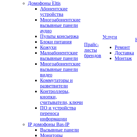
Домофоны Eltis
Абонентские
устройства
Многоабонентские
вызывные панели
аудио
Пульты консьержа
Услуги
Блоки питания
Прайс-
Кожухи
Ремонт
листы
Малоабонентские
Доставка
брендов
вызывные панели
Монтаж
Многоабонентские
вызывные панели
видео
Коммутаторы и
разветвители
Контроллеры,
кнопки,
считыватели, ключи
ПО и устройства
переноса
информации
IP домофоны Bas-IP
Вызывные панели
Мониторы