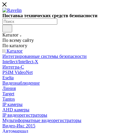
Поставка технических средств безопасности
Каталог
По всему сайту
По каталогу
Каталог
Интегрированные системы безопасности
Intellect/Intellect-X
Интегра-С
PSIM VideoNet
Eselta
Видеонаблюдение
Линия
Target
Tantos
IP камеры
AHD камеры
IP видеорегистраторы
Мультиформатные видеорегистраторы
Видео-Икс 2015
Автомаршал