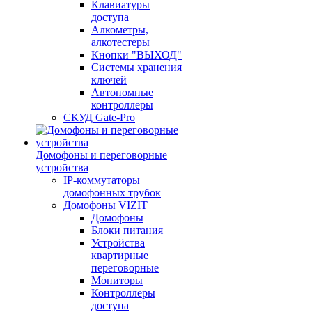
Клавиатуры
доступа
Алкометры,
алкотестеры
Кнопки "ВЫХОД"
Системы хранения
ключей
Автономные
контроллеры
СКУД Gate-Pro
Домофоны и переговорные
устройства
IP-коммутаторы
домофонных трубок
Домофоны VIZIT
Домофоны
Блоки питания
Устройства
квартирные
переговорные
Мониторы
Контроллеры
доступа