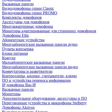
Вызывные панели
Видеодомофоны серии Classic
Видеодомофоны серии PROMO
Комплекты домофонов
Аксессуары для домофонов
Многоквартирные домофоны
Мониторы адаптированные для сторонних домофонов
Домофоны Eltis
Абонентские устройства
Многоабонентские вызывные панели аудио
Пульты консьержа
Блоки питания
Кожухи
Малоабонентские вызывные панели
Многоабонентские вызывные панели видео
Коммутаторы и разветвители
Контроллеры, кнопки, считыватели, ключи
ПО и устройства переноса информации
IP домофоны Bas-IP
Вызывные панели
Мониторы
Дополнительное оборудование, аксессуары и ПО
Переговорные устройства и микрофоны Stelberry
Домофоны Akuvox
Вызывные панели Akuvox