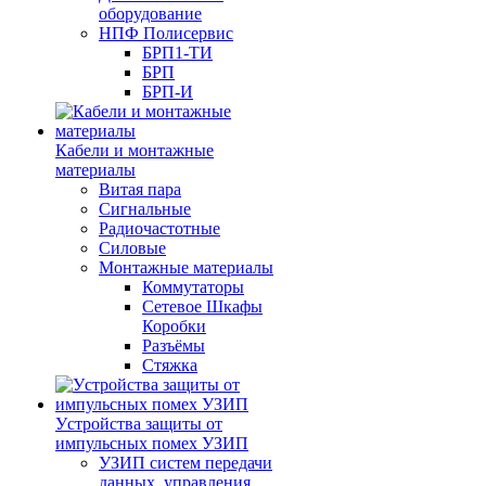
оборудование
НПФ Полисервис
БРП1-ТИ
БРП
БРП-И
Кабели и монтажные
материалы
Витая пара
Сигнальные
Радиочастотные
Силовые
Монтажные материалы
Коммутаторы
Сетевое Шкафы
Коробки
Разъёмы
Стяжка
Уcтройства защиты от
импульсных помех УЗИП
УЗИП систем передачи
данных, управления,