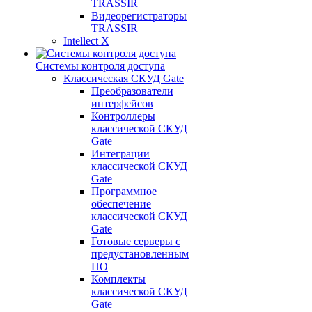
TRASSIR
Видеорегистраторы
TRASSIR
Intellect X
Системы контроля доступа
Классическая СКУД Gate
Преобразователи
интерфейсов
Контроллеры
классической СКУД
Gate
Интеграции
классической СКУД
Gate
Программное
обеспечение
классической СКУД
Gate
Готовые серверы с
предустановленным
ПО
Комплекты
классической СКУД
Gate