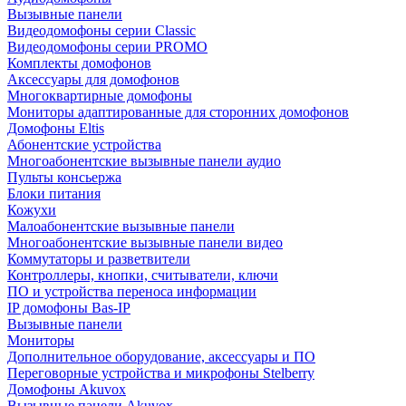
Вызывные панели
Видеодомофоны серии Classic
Видеодомофоны серии PROMO
Комплекты домофонов
Аксессуары для домофонов
Многоквартирные домофоны
Мониторы адаптированные для сторонних домофонов
Домофоны Eltis
Абонентские устройства
Многоабонентские вызывные панели аудио
Пульты консьержа
Блоки питания
Кожухи
Малоабонентские вызывные панели
Многоабонентские вызывные панели видео
Коммутаторы и разветвители
Контроллеры, кнопки, считыватели, ключи
ПО и устройства переноса информации
IP домофоны Bas-IP
Вызывные панели
Мониторы
Дополнительное оборудование, аксессуары и ПО
Переговорные устройства и микрофоны Stelberry
Домофоны Akuvox
Вызывные панели Akuvox