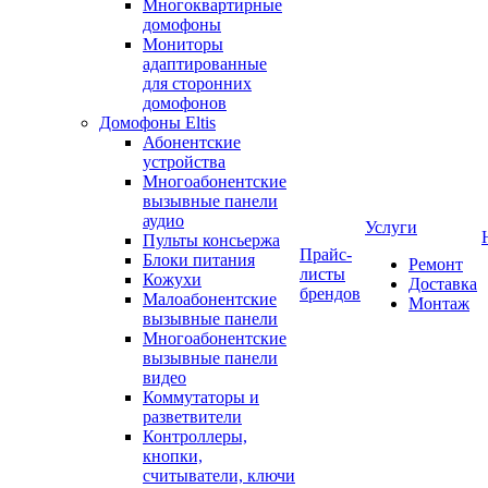
Многоквартирные
домофоны
Мониторы
адаптированные
для сторонних
домофонов
Домофоны Eltis
Абонентские
устройства
Многоабонентские
вызывные панели
аудио
Услуги
Пульты консьержа
Прайс-
Блоки питания
Ремонт
листы
Кожухи
Доставка
брендов
Малоабонентские
Монтаж
вызывные панели
Многоабонентские
вызывные панели
видео
Коммутаторы и
разветвители
Контроллеры,
кнопки,
считыватели, ключи