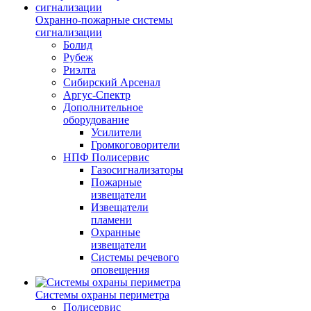
Охранно-пожарные системы
сигнализации
Болид
Рубеж
Риэлта
Сибирский Арсенал
Аргус-Спектр
Дополнительное
оборудование
Усилители
Громкоговорители
НПФ Полисервис
Газосигнализаторы
Пожарные
извещатели
Извещатели
пламени
Охранные
извещатели
Системы речевого
оповещения
Системы охраны периметра
Полисервис