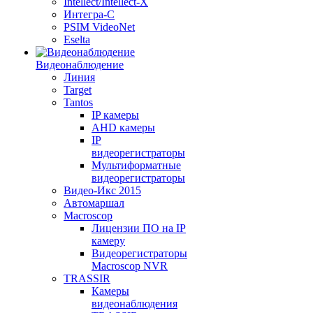
Intellect/Intellect-X
Интегра-С
PSIM VideoNet
Eselta
Видеонаблюдение
Линия
Target
Tantos
IP камеры
AHD камеры
IP
видеорегистраторы
Мультиформатные
видеорегистраторы
Видео-Икс 2015
Автомаршал
Macroscop
Лицензии ПО на IP
камеру
Видеорегистраторы
Macroscop NVR
TRASSIR
Камеры
видеонаблюдения