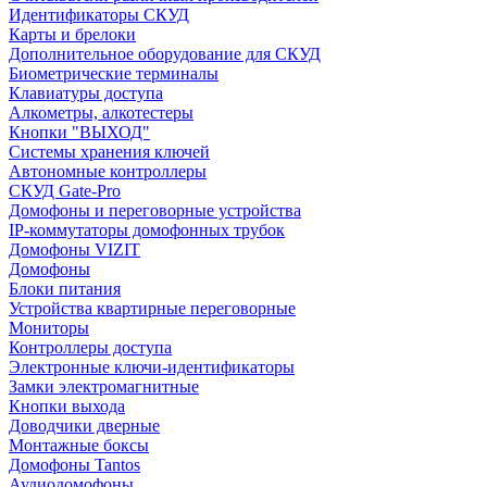
Идентификаторы СКУД
Карты и брелоки
Дополнительное оборудование для СКУД
Биометрические терминалы
Клавиатуры доступа
Алкометры, алкотестеры
Кнопки "ВЫХОД"
Системы хранения ключей
Автономные контроллеры
СКУД Gate-Pro
Домофоны и переговорные устройства
IP-коммутаторы домофонных трубок
Домофоны VIZIT
Домофоны
Блоки питания
Устройства квартирные переговорные
Мониторы
Контроллеры доступа
Электронные ключи-идентификаторы
Замки электромагнитные
Кнопки выхода
Доводчики дверные
Монтажные боксы
Домофоны Tantos
Аудиодомофоны