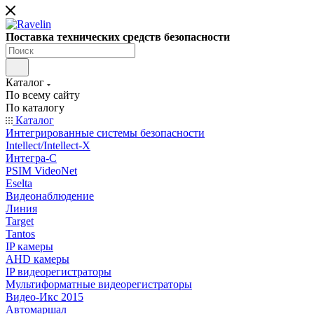
Поставка технических средств безопасности
Каталог
По всему сайту
По каталогу
Каталог
Интегрированные системы безопасности
Intellect/Intellect-X
Интегра-С
PSIM VideoNet
Eselta
Видеонаблюдение
Линия
Target
Tantos
IP камеры
AHD камеры
IP видеорегистраторы
Мультиформатные видеорегистраторы
Видео-Икс 2015
Автомаршал