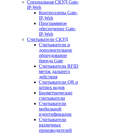
Специальная СКУД Gate-
IP-Web
Контроллеры Gate-
IP-Web
Программное
обеспечение Gate-
IP-Web
Считыватели СКУД
Считыватели и
дополнительное
оборудование
бренда Gate
Считыватели RFID
меток дальнего
действия
Считыватели QR и
штрих кодов
Биометрические
считыватели
Считыватели
мобильной
идентификации
Считыватели
различных
производителей