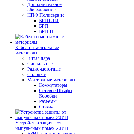
Дополнительное
оборудование
НПФ Полисервис
БРП1-ТИ
БРП
БРП-И
Кабели и монтажные
материалы
Витая пара
Сигнальные
Радиочастотные
Силовые
Монтажные материалы
Коммутаторы
Сетевое Шкафы
Коробки
Разъёмы
Стяжка
Уcтройства защиты от
импульсных помех УЗИП
УЗИП систем передачи