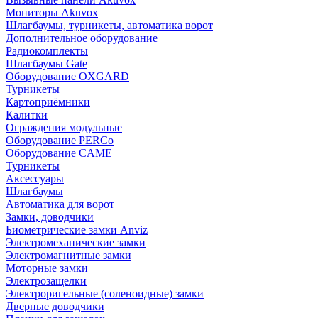
Мониторы Akuvox
Шлагбаумы, турникеты, автоматика ворот
Дополнительное оборудование
Радиокомплекты
Шлагбаумы Gate
Оборудование OXGARD
Турникеты
Картоприёмники
Калитки
Ограждения модульные
Оборудование PERCo
Оборудование CAME
Турникеты
Аксессуары
Шлагбаумы
Автоматика для ворот
Замки, доводчики
Биометрические замки Anviz
Электромеханические замки
Электромагнитные замки
Моторные замки
Электрозащелки
Электроригельные (cоленоидные) замки
Дверные доводчики