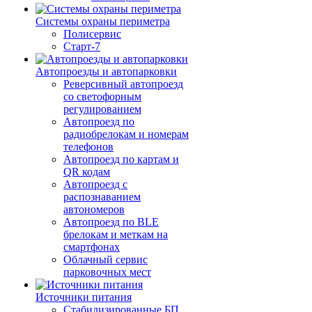
Системы охраны периметра
Полисервис
Старт-7
Автопроезды и автопарковки
Реверсивный автопроезд
со светофорным
регулированием
Автопроезд по
радиобрелокам и номерам
телефонов
Автопроезд по картам и
QR кодам
Автопроезд с
распознаванием
автономеров
Автопроезд по BLE
брелокам и меткам на
смартфонах
Облачный сервис
парковочных мест
Источники питания
Стабилизированные БП