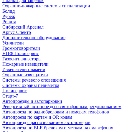
Планки для защелок
Охранно-пожарные системы сигнализации
Болид
Рубеж
Риэлта
Сибирский Арсенал
Аргус-Спектр
Дополнительное оборудование
Усилители
Громкоговорители
НПФ Полисервис
Газосигнализаторы
Пожарные извещатели
Извещатели пламени
Охранные извещатели
Системы речевого оповещения
Системы охраны периметра
Полисервис
Старт-7
Автопроезды и автопарковки
Реверсивный автопроезд со светофорным регулированием
Автопроезд по радиобрелокам и номерам телефонов
Автопроезд по картам и QR кодам
Автопроезд с распознаванием автономеров
Автопроезд по BLE брелокам и меткам на смартфонах