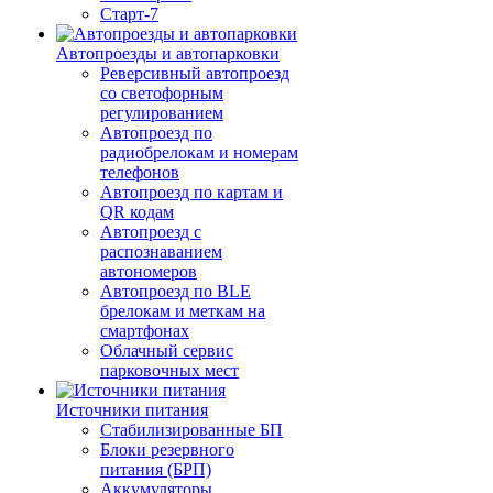
Старт-7
Автопроезды и автопарковки
Реверсивный автопроезд
со светофорным
регулированием
Автопроезд по
радиобрелокам и номерам
телефонов
Автопроезд по картам и
QR кодам
Автопроезд с
распознаванием
автономеров
Автопроезд по BLE
брелокам и меткам на
смартфонах
Облачный сервис
парковочных мест
Источники питания
Стабилизированные БП
Блоки резервного
питания (БРП)
Аккумуляторы