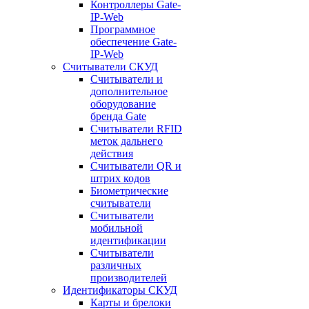
Контроллеры Gate-
IP-Web
Программное
обеспечение Gate-
IP-Web
Считыватели СКУД
Считыватели и
дополнительное
оборудование
бренда Gate
Считыватели RFID
меток дальнего
действия
Считыватели QR и
штрих кодов
Биометрические
считыватели
Считыватели
мобильной
идентификации
Считыватели
различных
производителей
Идентификаторы СКУД
Карты и брелоки