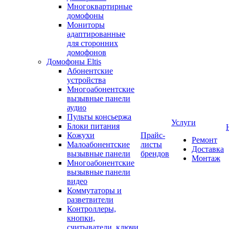
Многоквартирные
домофоны
Мониторы
адаптированные
для сторонних
домофонов
Домофоны Eltis
Абонентские
устройства
Многоабонентские
вызывные панели
аудио
Пульты консьержа
Услуги
Блоки питания
Кожухи
Прайс-
Ремонт
Малоабонентские
листы
Доставка
вызывные панели
брендов
Монтаж
Многоабонентские
вызывные панели
видео
Коммутаторы и
разветвители
Контроллеры,
кнопки,
считыватели, ключи