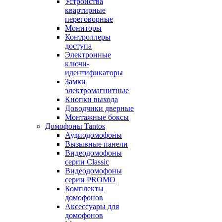
Устройства
квартирные
переговорные
Мониторы
Контроллеры
доступа
Электронные
ключи-
идентификаторы
Замки
электромагнитные
Кнопки выхода
Доводчики дверные
Монтажные боксы
Домофоны Tantos
Аудиодомофоны
Вызывные панели
Видеодомофоны
серии Classic
Видеодомофоны
серии PROMO
Комплекты
домофонов
Аксессуары для
домофонов