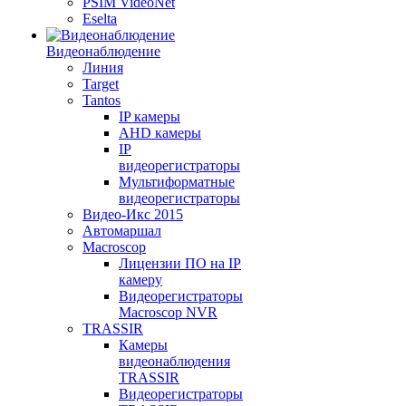
PSIM VideoNet
Eselta
Видеонаблюдение
Линия
Target
Tantos
IP камеры
AHD камеры
IP
видеорегистраторы
Мультиформатные
видеорегистраторы
Видео-Икс 2015
Автомаршал
Macroscop
Лицензии ПО на IP
камеру
Видеорегистраторы
Macroscop NVR
TRASSIR
Камеры
видеонаблюдения
TRASSIR
Видеорегистраторы