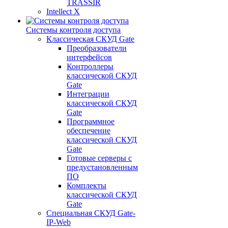
TRASSIR
Intellect X
Системы контроля доступа
Классическая СКУД Gate
Преобразователи
интерфейсов
Контроллеры
классической СКУД
Gate
Интеграции
классической СКУД
Gate
Программное
обеспечение
классической СКУД
Gate
Готовые серверы с
предустановленным
ПО
Комплекты
классической СКУД
Gate
Специальная СКУД Gate-
IP-Web