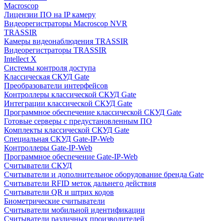
Macroscop
Лицензии ПО на IP камеру
Видеорегистраторы Macroscop NVR
TRASSIR
Камеры видеонаблюдения TRASSIR
Видеорегистраторы TRASSIR
Intellect X
Системы контроля доступа
Классическая СКУД Gate
Преобразователи интерфейсов
Контроллеры классической СКУД Gate
Интеграции классической СКУД Gate
Программное обеспечение классической СКУД Gate
Готовые серверы с предустановленным ПО
Комплекты классической СКУД Gate
Специальная СКУД Gate-IP-Web
Контроллеры Gate-IP-Web
Программное обеспечение Gate-IP-Web
Считыватели СКУД
Считыватели и дополнительное оборудование бренда Gate
Считыватели RFID меток дальнего действия
Считыватели QR и штрих кодов
Биометрические считыватели
Считыватели мобильной идентификации
Считыватели различных производителей