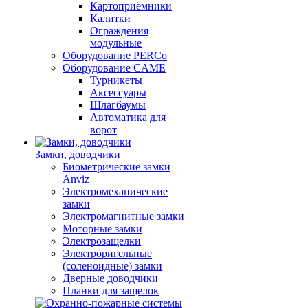
Картоприёмники
Калитки
Ограждения
модульные
Оборудование PERCo
Оборудование CAME
Турникеты
Аксессуары
Шлагбаумы
Автоматика для
ворот
Замки, доводчики
Биометрические замки
Anviz
Электромеханические
замки
Электромагнитные замки
Моторные замки
Электрозащелки
Электроригельные
(cоленоидные) замки
Дверные доводчики
Планки для защелок