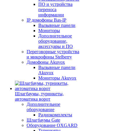
ПО и устройства
переноса
информации
IP домофоны Bas-IP
Вызывные панели
Мониторы
Дополнительное
оборудование,
аксессуары и ПО
Переговорные устройства
и микрофоны Stelberry
Домофоны Akuvox
Вызывные панели
Akuvox
Мониторы Akuvox
Шлагбаумы, турникеты,
автоматика ворот
Дополнительное
оборудование
Радиокомплекты
Шлагбаумы Gate
Оборудование OXGARD
Турникеты