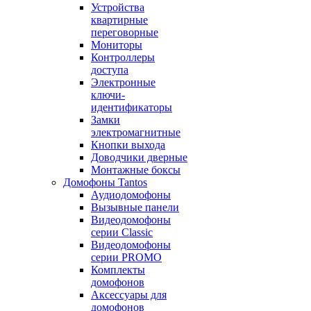
Устройства
квартирные
переговорные
Мониторы
Контроллеры
доступа
Электронные
ключи-
идентификаторы
Замки
электромагнитные
Кнопки выхода
Доводчики дверные
Монтажные боксы
Домофоны Tantos
Аудиодомофоны
Вызывные панели
Видеодомофоны
серии Classic
Видеодомофоны
серии PROMO
Комплекты
домофонов
Аксессуары для
домофонов