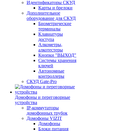
Идентификаторы СКУД
Карты и брелоки
Дополнительное
оборудование для СКУД
Биометрические
терминалы
Клавиатуры
доступа
Алкометры,
алкотестеры
Кнопки "ВЫХОД"
Системы хранения
ключей
Автономные
контроллеры
СКУД Gate-Pro
Домофоны и переговорные
устройства
IP-коммутаторы
домофонных трубок
Домофоны VIZIT
Домофоны
Блоки питания