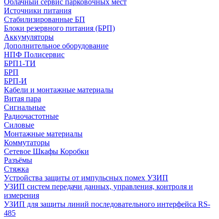
Облачный сервис парковочных мест
Источники питания
Стабилизированные БП
Блоки резервного питания (БРП)
Аккумуляторы
Дополнительное оборудование
НПФ Полисервис
БРП1-ТИ
БРП
БРП-И
Кабели и монтажные материалы
Витая пара
Сигнальные
Радиочастотные
Силовые
Монтажные материалы
Коммутаторы
Сетевое Шкафы Коробки
Разъёмы
Стяжка
Уcтройства защиты от импульсных помех УЗИП
УЗИП систем передачи данных, управления, контроля и
измерения
УЗИП для защиты линий последовательного интерфейса RS-
485