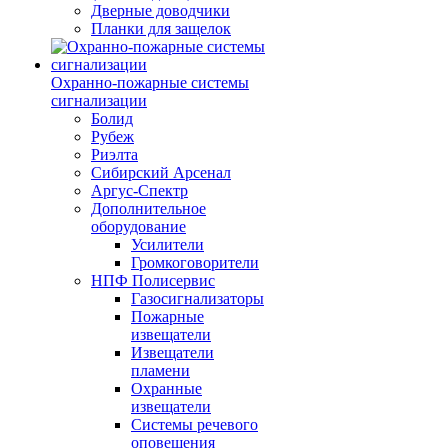
Дверные доводчики
Планки для защелок
Охранно-пожарные системы
сигнализации
Болид
Рубеж
Риэлта
Сибирский Арсенал
Аргус-Спектр
Дополнительное
оборудование
Усилители
Громкоговорители
НПФ Полисервис
Газосигнализаторы
Пожарные
извещатели
Извещатели
пламени
Охранные
извещатели
Системы речевого
оповещения